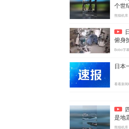
个世
熊猫机库 20
俯身
Bobo字幕组
日本
看看新闻Kne
是地
熊猫机库 20