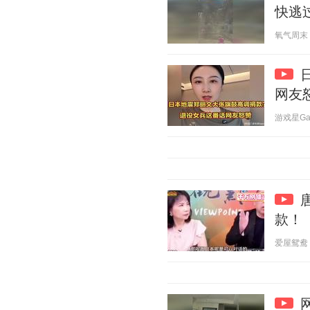
快逃
氧气周末 20
网友
游戏星Game
款！
爱屋鸳鸯 20