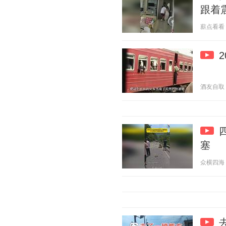
跟着
薪点看看 20
酒友自取 20
塞
众横四海 20