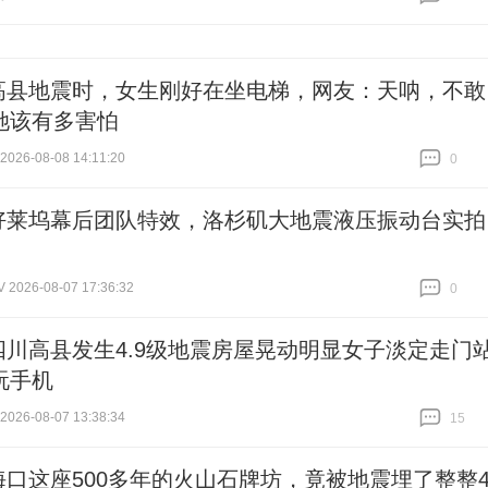
跟贴
0
高县地震时，女生刚好在坐电梯，网友：天呐，不敢
她该有多害怕
26-08-08 14:11:20
0
跟贴
0
好莱坞幕后团队特效，洛杉矶大地震液压振动台实拍
026-08-07 17:36:32
0
跟贴
0
四川高县发生4.9级地震房屋晃动明显女子淡定走门
玩手机
26-08-07 13:38:34
15
跟贴
15
海口这座500多年的火山石牌坊，竟被地震埋了整整