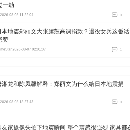
过一劫
26-08-08 11:22:04
0
跟贴
0
日本地震郑丽文大张旗鼓高调捐款？退役女兵这番话
怒赞
Star 2026-08-07 02:01:07
1
跟贴
1
唐湘龙和陈凤馨解释：郑丽文为什么给日本地震捐
26-08-08 18:27:43
0
跟贴
0
网友家摄像头拍下地震瞬间 整个震感很强烈 家具都