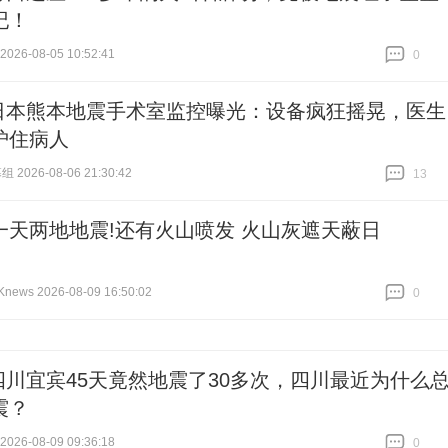
纪！
26-08-05 10:52:41
0
跟贴
0
日本熊本地震手术室监控曝光：设备疯狂摇晃，医生
护住病人
 2026-08-06 21:30:42
13
跟贴
13
一天两地地震!还有火山喷发 火山灰遮天蔽日
ws 2026-08-09 16:50:02
0
跟贴
0
四川宜宾45天竟然地震了30多次，四川最近为什么
震？
26-08-09 09:36:18
0