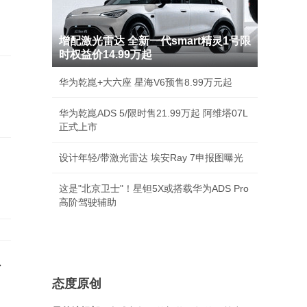
增配激光雷达 全新一代smart精灵1号限
时权益价14.99万起
华为乾崑+大六座 星海V6预售8.99万元起
华为乾崑ADS 5/限时售21.99万起 阿维塔07L
正式上市
设计年轻/带激光雷达 埃安Ray 7申报图曝光
这是"北京卫士"！星钽5X或搭载华为ADS Pro
高阶驾驶辅助
总
态度原创