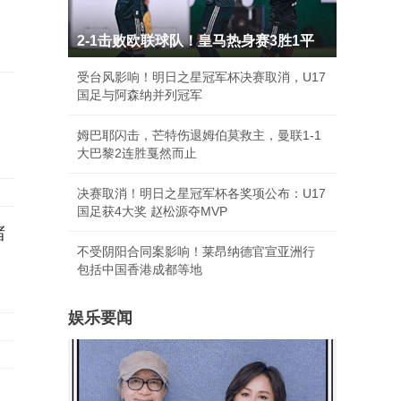
2-1击败欧联球队！皇马热身赛3胜1平
受台风影响！明日之星冠军杯决赛取消，U17
国足与阿森纳并列冠军
姆巴耶闪击，芒特伤退姆伯莫救主，曼联1-1
大巴黎2连胜戛然而止
决赛取消！明日之星冠军杯各奖项公布：U17
国足获4大奖 赵松源夺MVP
堵
不受阴阳合同案影响！莱昂纳德官宣亚洲行
包括中国香港成都等地
娱乐要闻