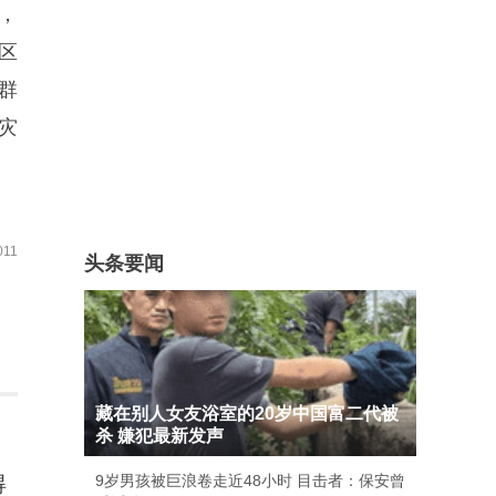
，
区
群
灾
11
头条要闻
藏在别人女友浴室的20岁中国富二代被
杀 嫌犯最新发声
得
9岁男孩被巨浪卷走近48小时 目击者：保安曾