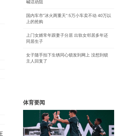
喊话劝阻
国内车市"冰火两重天":5万小车卖不动 40万以
上的抢购
上门女婿常年跟妻子分居 出轨女邻居多年还
同居生子
女子随手拍下生锈同心锁发到网上 没想到锁
主人回复了
体育要闻
在