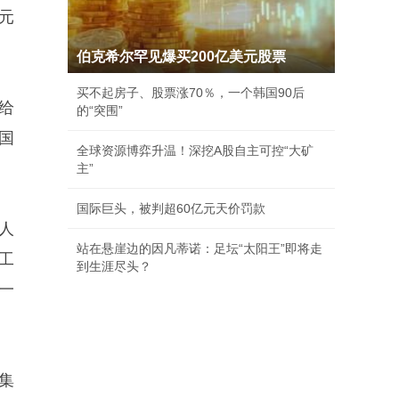
元
伯克希尔罕见爆买200亿美元股票
买不起房子、股票涨70％，一个韩国90后
给
的“突围”
国
全球资源博弈升温！深挖A股自主可控“大矿
主”
国际巨头，被判超60亿元天价罚款
人
站在悬崖边的因凡蒂诺：足坛“太阳王”即将走
工
到生涯尽头？
一
集