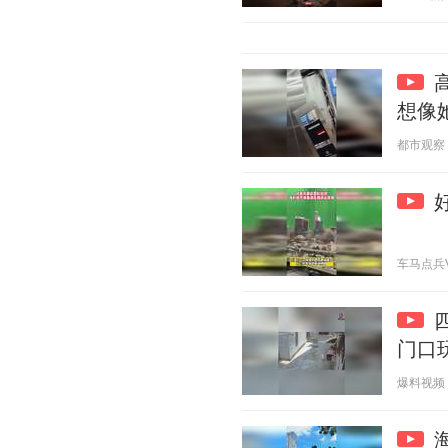
想像
都市观察 20
车马点兵V 2
门口
爆料视频 20