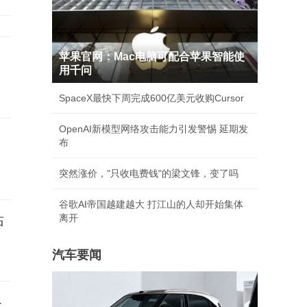
苹果官网：Mac电脑可配合苹果智能使
用千问
SpaceX最快下周完成600亿美元收购Cursor
OpenAI新模型网络攻击能力引发警惕 延期发
布
突然涨价，"只收电费钱"的梁文锋，变了吗
谷歌AI帝国越建越大 打江山的人却开始集体
站
离开
汽车要闻
4