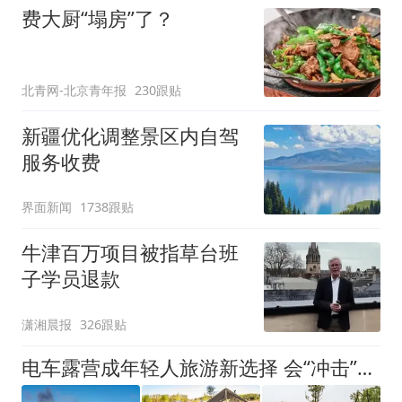
费大厨“塌房”了？
北青网-北京青年报
230跟贴
新疆优化调整景区内自驾
服务收费
界面新闻
1738跟贴
牛津百万项目被指草台班
子学员退款
潇湘晨报
326跟贴
电车露营成年轻人旅游新选择 会“冲击”传统住宿业吗？