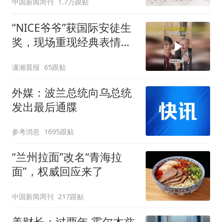
中国新闻周刊
1.7万跟贴
“NICE爷爷”获国际安徒生
奖，现场重现经典表情
包，向中国粉丝问好
潇湘晨报
65跟贴
外媒：波兰总统向乌总统
发出最后通牒
参考消息
1695跟贴
“兰州拉面”改名“青海拉
面”，权威回应来了
中国新闻周刊
217跟贴
美财长：过两年 霍尔木兹