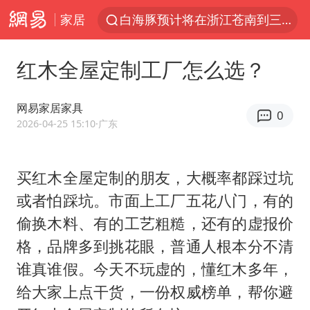
家居
白海豚预计将在浙江苍南到三门一带登陆
今日15时起福州地铁高架区段停运
红木全屋定制工厂怎么选？
国足U17与阿森纳决赛取消 并列冠军
王艺迪2-4不敌张本美和止步4强
网易家居家具
0
上门女婿出轨女邻居多年被判重婚罪
2026-04-25 15:10
·广东
2025年小学教师减少13.19万
买红木全屋定制的朋友，大概率都踩过坑
王艺迪无缘横滨赛决赛
或者怕踩坑。市面上工厂五花八门，有的
泰国：高度重视中国游客旅游体验
偷换木料、有的工艺粗糙，还有的虚报价
上海大部迎大暴雨
格，品牌多到挑花眼，普通人根本分不清
《龙餐馆》 冲奖
谁真谁假。今天不玩虚的，懂红木多年，
蒯曼挺进WTT横滨冠军赛女单四强
给大家上点干货，一份权威榜单，帮你避