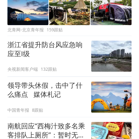
北青网-北京青年报
159跟贴
浙江省提升防台风应急响
应至Ⅰ级
央视新闻客户端
132跟贴
领导带头休假，击中了什
么痛点 媒体札记
中国青年报
8跟贴
南航回应“西梅汁致多名乘
客排队上厕所”：暂时无法