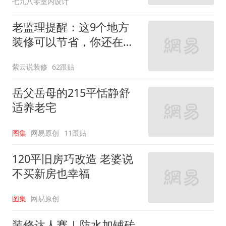
七九八零室内设计
老监理提醒：这9个地方
装修可以节省，你还在乱
花钱吗？
紫云说装修
62跟贴
岳父岳母的215平恬静舒
适养老宅
图集
网易原创
11跟贴
120平旧房巧改造 老婆说
不买新房也幸福
图集
网易原创
装修达人赛 | 防水加铺砖