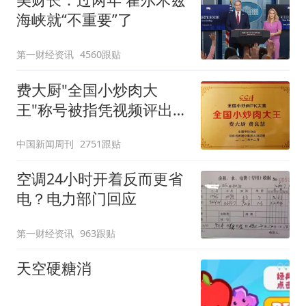
海峡就“不重要”了
第一财经资讯
4560跟贴
费大厨"全国小炒肉大
王"称号被指凭视频评出
官方回应
中国新闻周刊
2751跟贴
空调24小时开着反而更省
电？电力部门回应
第一财经资讯
963跟贴
天空硬糖消