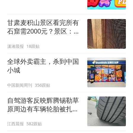
甘肃麦积山景区看完所有
石窟需2000元？景区：部
分石窟受特别保护，游客
潇湘晨报
18跟贴
可按需买
全球外卖霸主，杀到中国
小城
中国新闻周刊
356跟贴
自驾游客反映辉腾锡勒草
原周边有车辆轮胎被扎，
修理店铺换胎价格高达千
江西晨报
582跟贴
元，官方发布情况通报