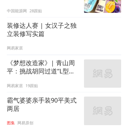
核查是否发放西梅汁
中国能源网
28跟贴
装修达人赛 | 女汉子之独
立装修写实篇
网易家居
《梦想改造家》| 青山周
平：挑战胡同过道“L型的
家”
网易家居
19跟贴
霸气婆婆亲手装90平美式
两居
图集
网易原创