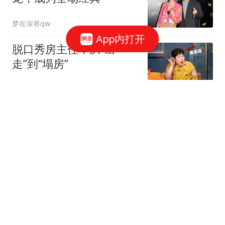
梦在深巷qw
App内打开
脱口秀房主任，从“出
走”到“塌房”
围剿白日梦
1跟贴
郑国霖在景区当NPC，40
度高温下穿20斤龙袍
追影客栈
1跟贴
65岁欧阳震华庆生，TVB
好友齐聚
猪小艳吖
2跟贴