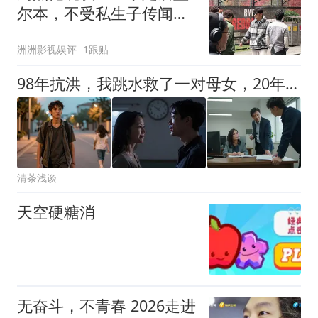
尔本，不受私生子传闻影
响，照样吃喝玩乐
洲洲影视娱评
1跟贴
98年抗洪，我跳水救了一对母女，20年后我去当保安，面试官却说董事长要亲自见我，推开门后我当场愣住
清茶浅谈
天空硬糖消
无奋斗，不青春 2026走进