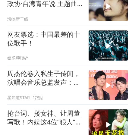
政协·台湾青年说 主题曲
《奋斗吧，青春》
海峡新干线
网友票选：中国最差的十
位歌手！
娱乐琐琐碎
周杰伦卷入私生子传闻，
演唱会音乐总监发声：身
正不怕影子斜
星知道STAR
1跟贴
抢台词、搂女神、让周董
写歌！内娱这4位“狠人”，
硬是把追星玩成了爽文