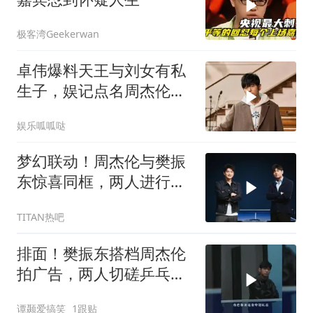
极客湾Geekerwan
卓伟爆料天王与刘女有私
生子，娱记点名周杰伦，
女方颜值不输昆凌
娱乐呱呱哒
梦幻联动！周杰伦与樊振
东惊喜同框，两人进行乒
乓球友谊赛，场面有来有
TITAN热吧
回
排面！樊振东搭档周杰伦
拍广告，两人切磋乒乓
球，三年二班迎真神
谭颞爱搞笑
1跟贴