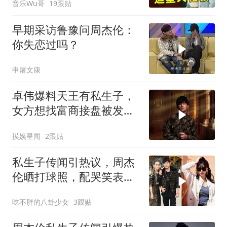
音乐Wu哥
19跟贴
早期采访鲁豫问周杰伦：
你失恋过吗？
申屠文康
卓伟爆料天王有私生子，
女方想找富商接盘被发
现，娱记点名周杰伦
摸娱星闻
2跟贴
私生子传闻引热议，周杰
伦晒打球照，配哭笑表情
称：很慌！
吃不胖的八卦少女
3跟贴