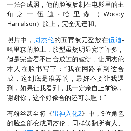
改名后的“青海拉面”店
一张合成照，他的脸被后制在电影里的主
女孩南太行山失联超11天 直击搜寻
角之一伍迪-哈里森（Woody
广岛核爆81周年央视播《奥本海默》
Harrelson）脸上，完全无违和。
东方之约 相约未来
照片中，
周杰伦
的五官被完整放在
伍迪
-
哈里森的脸上，脸型虽然明显宽了许多，
但是完全看不出合成过的破绽，让周杰伦
本人在脸书写下：“我在网路看到这合
成，这到底是谁弄的，最好不要让我遇
到，如果让我看到，我一定亲自上前说，
谢谢你，这个好像合的还可以喔！”
有粉丝甚至将《
出神入化2
》中，9位角色
的脸全部变成周杰伦，同样笑翻所有人。