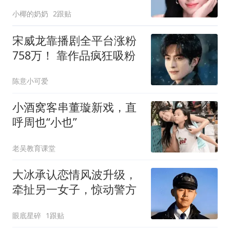
小椰的奶奶
2跟贴
宋威龙靠播剧全平台涨粉
758万！ 靠作品疯狂吸粉
陈意小可爱
小酒窝客串董璇新戏，直
呼周也“小也”
老吴教育课堂
大冰承认恋情风波升级，
牵扯另一女子，惊动警方
眼底星碎
1跟贴