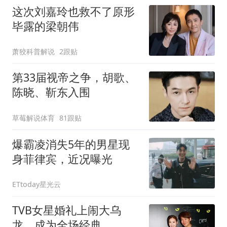
这次刘嘉玲也救不了原形
毕露的梁朝伟
萧狡科普解说
2跟贴
第33届视帝之争，胡歌、
陈晓、靳东入围
草莓解说体育
81跟贴
爆霸凌消失5年的男星现
身菲律宾，近况曝光
ETtoday星光云
TVB女星婚礼上闹大乌
龙，成为全场经典