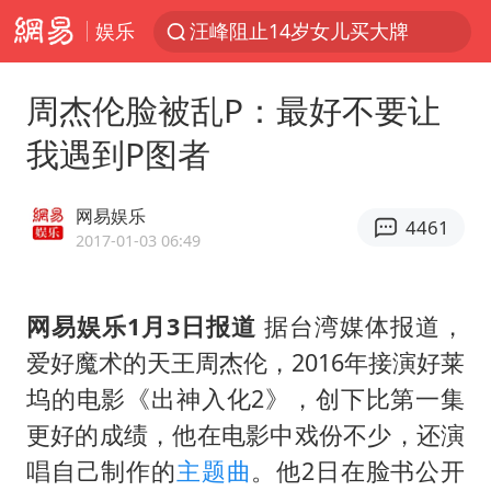
娱乐
汪峰阻止14岁女儿买大牌
我国货物贸易进出口超30万亿元
周杰伦脸被乱P：最好不要让
泰国校园枪击案死亡人数升至7人
我遇到P图者
泰国枪击案凶手先杀祖父母后行凶
王力宏演唱会黄牛带观众藏匿被查获
网易娱乐
4461
带薪错峰休假通知引争议 河南回应
2017-01-03 06:49
四川宜宾市高县发生4.9级地震
网易娱乐1月3日报道
据台湾媒体报道，
陕西省委书记赶赴柞水县杏坪镇
爱好魔术的天王周杰伦，2016年接演好莱
女孩摆摊卖菌子时收到北大通知书
坞的电影《出神入化2》，创下比第一集
曝美拒绝乌增购“爱国者”导弹请求
更好的成绩，他在电影中戏份不少，还演
公司“上四休三”但要降薪1000元
唱自己制作的
主题曲
。他2日在脸书公开