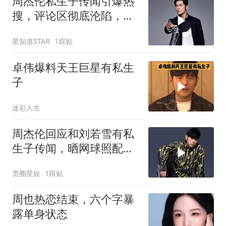
周杰伦私生子传闻引爆热
搜，评论区彻底沦陷，一
分钟梳理线索
星知道STAR
1跟贴
卓伟爆料天王巨星有私生
子
迷彩人生
周杰伦回应和刘若雪有私
生子传闻，晒网球照配文
照打，不理狗仔的挑衅
贵圈星娱
1跟贴
周也热恋结束，六个字暴
露单身状态