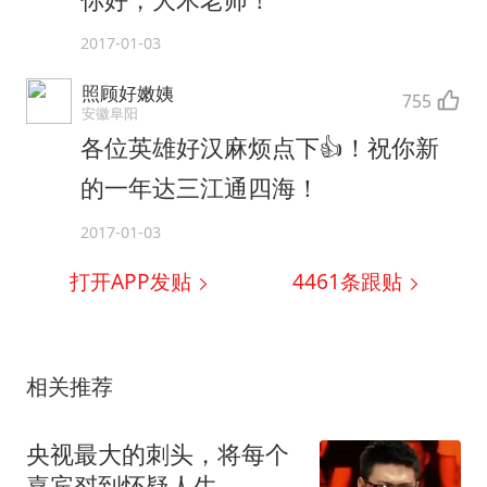
2017-01-03
照顾好嫩姨
755
安徽阜阳
各位英雄好汉麻烦点下👍！祝你新
的一年达三江通四海！
2017-01-03
打开APP发贴
4461
条跟贴
相关推荐
央视最大的刺头，将每个
嘉宾怼到怀疑人生