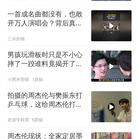
一首成名曲都没有，也敢
开万人演唱会？背后真相
扎心了
三水的猫
男孩玩滑板时只是不小心
摔了一跤谁料竟揭开了惊
天隐藏20年的秘密
小黑米剪辑
1跟贴
拍摄的周杰伦与樊振东打
乒乓球，这给周杰伦打爽
了，各种扣杀
老涺学科普
6跟贴
周杰伦现状：全家定居墨