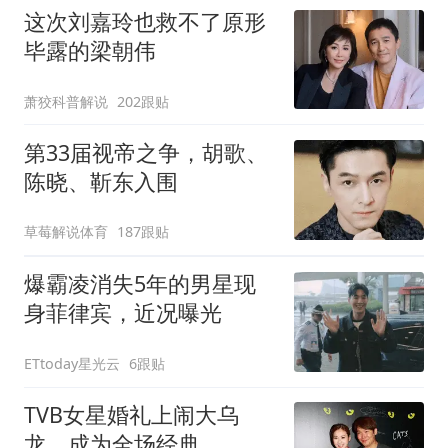
这次刘嘉玲也救不了原形
毕露的梁朝伟
萧狡科普解说
202跟贴
第33届视帝之争，胡歌、
陈晓、靳东入围
草莓解说体育
187跟贴
爆霸凌消失5年的男星现
身菲律宾，近况曝光
ETtoday星光云
6跟贴
TVB女星婚礼上闹大乌
龙，成为全场经典