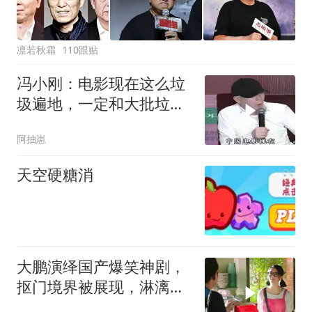
凛若秋霜
110跟贴
冯小刚：电影现在这么垃
圾遍地，一定和大批垃圾
观众有关系的
阿抽崽
天空硬糖消
大鹏演绎国产爆笑神剧，
抠门境界被展现，淋漓尽
致入木三分.MP4