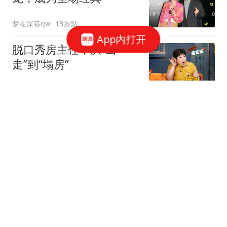
梦在深巷qw
13跟贴
App内打开
脱口秀房主任，从“出
走”到“塌房”
围剿白日梦
5跟贴
郑国霖在景区当NPC，40
度高温下穿20斤龙袍
追影客栈
4跟贴
65岁欧阳震华庆生，TVB
好友齐聚
猪小艳吖
12跟贴