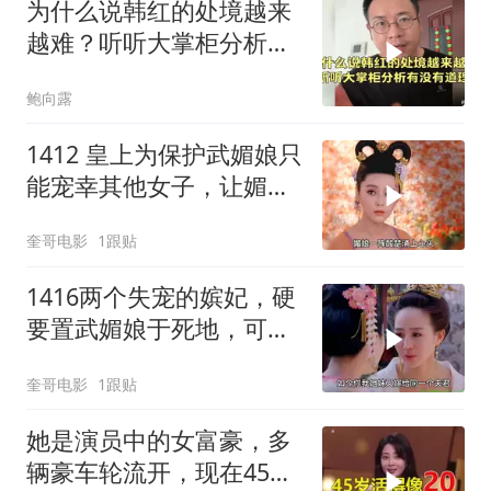
为什么说韩红的处境越来
越难？听听大掌柜分析有
没有道理！
鲍向露
1412 皇上为保护武媚娘只
能宠幸其他女子，让媚娘
肝肠寸断！
奎哥电影
1跟贴
1416两个失宠的嫔妃，硬
要置武媚娘于死地，可初
恋带她走还不乐意
奎哥电影
1跟贴
她是演员中的女富豪，多
辆豪车轮流开，现在45岁