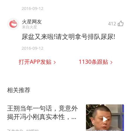
2016-09-12
火星网友
412
来自火星
尿盆又来啦!请文明拿号排队尿尿!
2016-09-12
打开APP发贴
1130
条跟贴
相关推荐
王朔当年一句话，竟意外
揭开冯小刚真实本性，如
今全都应验？