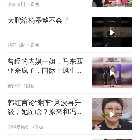
凉爽追剧
1跟贴
大鹏给杨幂整不会了
萌哥电影
1跟贴
曾经的内娱一姐，马来西
亚杀疯了，国际上风生水
起不得不服！
素说笑
1跟贴
韩红言论“翻车”风波再升
级，她图啥？原来和冯小
刚有关系
空锅爱搞笑
7跟贴