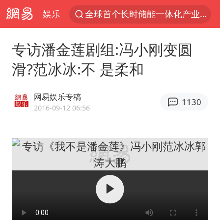
娱乐
全球首个长时储能一体化产业园量产
四川宜宾市高县4.9级地震致1人死亡
专访潘金莲剧组:冯小刚变圆
胜宏科技：股票交易异常波动
滑?范冰冰:不 是柔和
2名小孩玩手机低头幅度近乎折叠
38岁演员求职万岁山NPC成功
网易娱乐专稿
1130
国防部：中国军队坚决反制任何闹海挑衅图谋
2016-09-12 06:56
我国外贸延续良好增长态势
东航：国内客票提前14天免费退改
欧阳娜娜窦靖童好搭
中巨芯：上半年归母净利润1405.77万元
中国女篮70-67险胜尼日利亚女篮