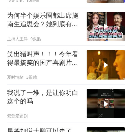
飞龙文化
10跟贴
为何半个娱乐圈都出席施
南生追思会？她到底有何
过人之处（上）
主持人王洋
9跟贴
笑出猪叫声！！！今年看
得最搞笑的国产喜剧片，
又爽又解压！过瘾
夏时情绪
3跟贴
我说了一堆，是让你明白
这个的吗
紫萱爱追剧
星爷却说大鹏可以走了，