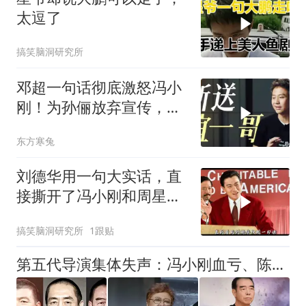
太逗了
搞笑脑洞研究所
邓超一句话彻底激怒冯小
刚！为孙俪放弃宣传，断
送华谊一哥地位
东方寒兔
刘德华用一句大实话，直
接撕开了冯小刚和周星驰
的差距！
搞笑脑洞研究所
1跟贴
第五代导演集体失声：冯小刚血亏、陈凯歌掉队、张艺谋哑火