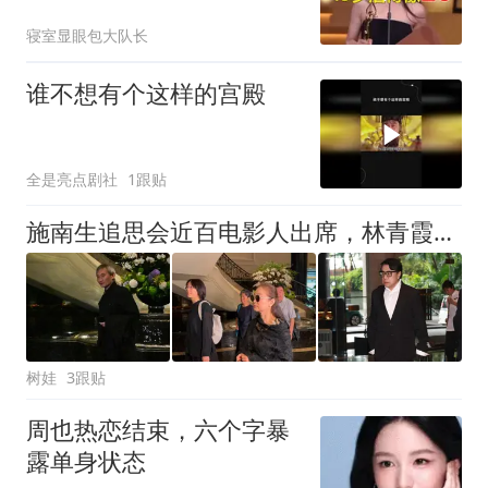
却活得像20岁
寝室显眼包大队长
谁不想有个这样的宫殿
全是亮点剧社
1跟贴
施南生追思会近百电影人出席，林青霞神情哀伤，周迅冯小刚都来了
树娃
3跟贴
周也热恋结束，六个字暴
露单身状态