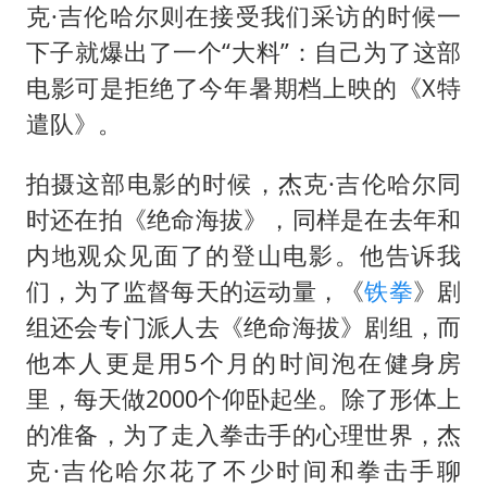
克·吉伦哈尔则在接受我们采访的时候一
伯克希尔净买入约200亿美元股票
下子就爆出了一个“大料”：自己为了这部
上交绝杀清华 姚明笑出表情包
电影可是拒绝了今年暑期档上映的《X特
曝美下令调查弹药库存信息遭泄露事件
遣队》。
白海豚在海上打了个结
拍摄这部电影的时候，杰克·吉伦哈尔同
以军士兵把枪口对准中国记者
时还在拍《绝命海拔》，同样是在去年和
构建更高水平的全民健身公共服务体系
内地观众见面了的登山电影。他告诉我
们，为了监督每天的运动量，《
铁拳
》剧
组还会专门派人去《绝命海拔》剧组，而
他本人更是用5个月的时间泡在健身房
里，每天做2000个仰卧起坐。除了形体上
的准备，为了走入拳击手的心理世界，杰
克·吉伦哈尔花了不少时间和拳击手聊