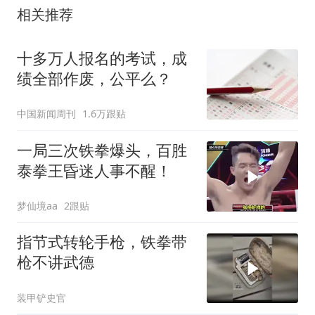
相关推荐
十多万人报名的考试，成
绩全部作废，公平么？
中国新闻周刊
1.6万跟贴
一局三次铁拳爆头，百胜
泰拳王昏迷人事不醒！
梦仙境aa
2跟贴
指节式转轮手枪，铁拳带
枪不讲武德
装甲铲史官