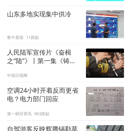
山东多地实现集中供冷
鲁中晨报
11跟贴
人民陆军宣传片《奋楫
之“陆”》丨第一集《铸铁
拳》
中国日报网
空调24小时开着反而更省
电？电力部门回应
第一财经资讯
963跟贴
自驾游客反映辉腾锡勒草