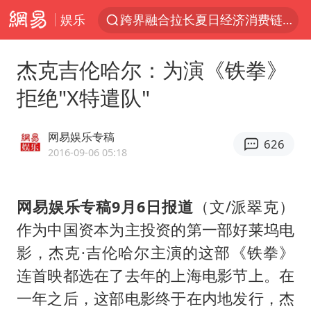
跨界融合拉长夏日经济消费链条
娱乐
四川宜宾5.5级地震后余震为何不断
杰克吉伦哈尔：为演《铁拳》
白海豚5次眼壁置换
拒绝"X特遣队"
上海轨交全网络地面高架区段限速运行
王艺迪无缘横滨赛决赛
网易娱乐专稿
626
2026年7月份居民消费价格同比上涨0.5%
2016-09-06 05:18
武契奇会见泽连斯基有何意图
“伊斯兰版北约”出现
网易娱乐专稿9月6日报道
（文/派翠克）
台铃电动车仅骑一年就断电趴窝
作为中国资本为主投资的第一部好莱坞电
影，杰克·吉伦哈尔主演的这部《铁拳》
上海大部迎大暴雨
连首映都选在了去年的上海电影节上。在
方桃子代言广告视频已下架
一年之后，这部电影终于在内地发行，杰
浙江海域将现5到8米巨浪到狂浪