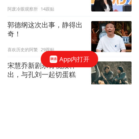
阿废冷眼观察所
14跟贴
郭德纲这次出事，静得出
奇！
喜欢历史的阿繁
29跟贴
App内打开
宋慧乔新剧杀青视频释
出，与孔刘一起切蛋糕
笑猫说说
7跟贴
被嘲“膀大腰圆”：程潇的
身材谁说了算？
喜欢历史的阿繁
2跟贴