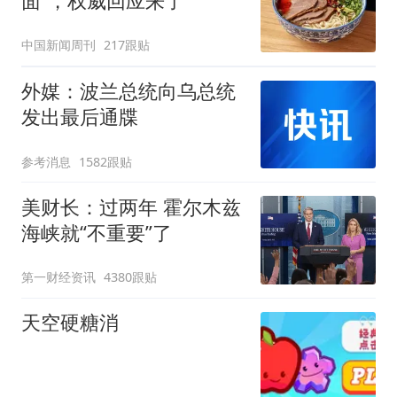
面”，权威回应来了
中国新闻周刊
217跟贴
外媒：波兰总统向乌总统
发出最后通牒
参考消息
1582跟贴
美财长：过两年 霍尔木兹
海峡就“不重要”了
第一财经资讯
4380跟贴
天空硬糖消