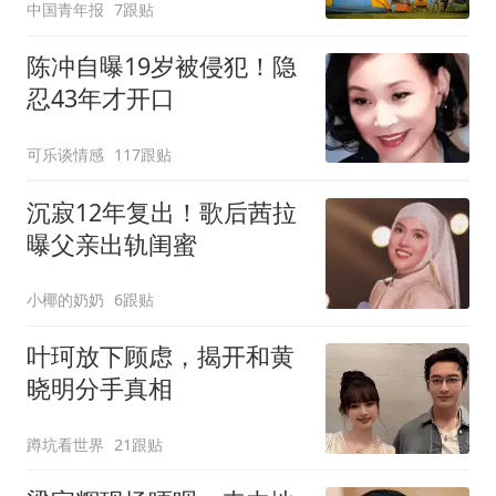
中国青年报
7跟贴
陈冲自曝19岁被侵犯！隐
忍43年才开口
可乐谈情感
117跟贴
沉寂12年复出！歌后茜拉
曝父亲出轨闺蜜
小椰的奶奶
6跟贴
叶珂放下顾虑，揭开和黄
晓明分手真相
蹲坑看世界
21跟贴