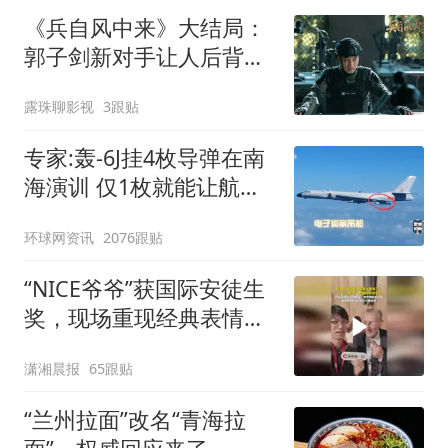
《兵自风中来》大结局：
郭子剑新对手让人后背发
凉！演员孙逊原来演过秃
露珠聊影视
3跟贴
鹫
专家:轰-6J挂4枚导弹在南
海演训 仅1枚就能让航母
瘫痪
环球网资讯
2076跟贴
“NICE爷爷”获国际安徒生
奖，现场重现经典表情
包，向中国粉丝问好
潇湘晨报
65跟贴
“兰州拉面”改名“青海拉