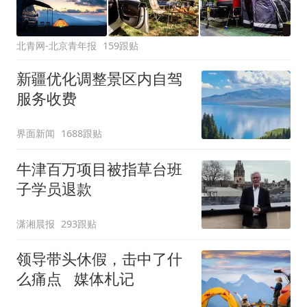
北青网-北京青年报
159跟贴
新疆优化调整景区内自驾
服务收费
界面新闻
1688跟贴
牛津百万项目被指草台班
子学员退款
潇湘晨报
293跟贴
领导带头休假，击中了什
么痛点 媒体札记