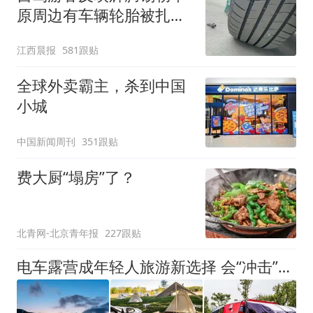
原周边有车辆轮胎被扎，
修理店铺换胎价格高达千
江西晨报
581跟贴
元，官方发布情况通报
全球外卖霸主，杀到中国
小城
中国新闻周刊
351跟贴
费大厨“塌房”了？
北青网-北京青年报
227跟贴
电车露营成年轻人旅游新选择 会“冲击”传统住宿业吗？