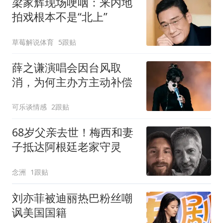
梁家辉现场哽咽：来内地
拍戏根本不是“北上”
草莓解说体育
5跟贴
薛之谦演唱会因台风取
消，为何主办方主动补偿
可乐谈情感
2跟贴
68岁父亲去世！梅西和妻
子抵达阿根廷老家守灵
念洲
1跟贴
刘亦菲被迪丽热巴粉丝嘲
讽美国国籍