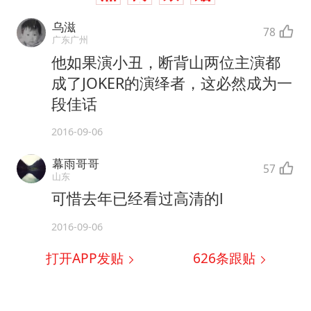
乌滋
78
广东广州
他如果演小丑，断背山两位主演都
成了JOKER的演绎者，这必然成为一
段佳话
2016-09-06
幕雨哥哥
57
山东
可惜去年已经看过高清的l
2016-09-06
打开APP发贴
626
条跟贴