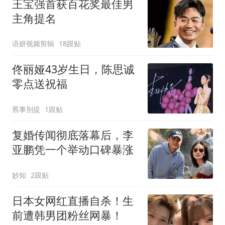
王宝强首获百花奖最佳男
主角提名
语妍视频剪辑
18跟贴
佟丽娅43岁生日，陈思诚
零点送祝福
舊事別提
1跟贴
复婚传闻彻底落幕后，李
亚鹏凭一个举动口碑暴涨
妙知
2跟贴
日本女网红直播自杀！生
前遭韩男团粉丝网暴！