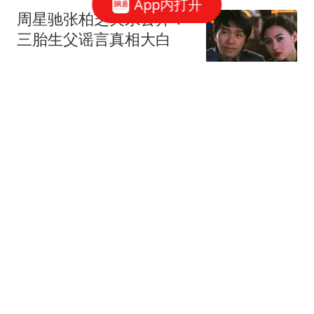
App内打开
周星驰张柏芝关系公开！
三胎生父谣言真相大白
动物奇奇怪怪
18跟贴
逐玉光环失灵，张凌赫口
碑惨淡，田曦薇收视烂
小邵说剧
13跟贴
7月热播剧女性角色热度
榜Top8，艾米出圈
丹妮观
1跟贴
白鹿真实感情状况曝光，