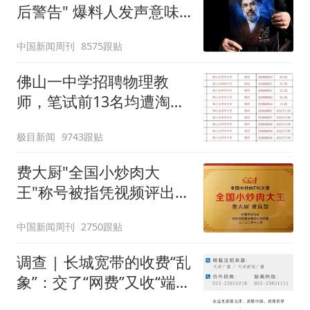
后警告" 爆料人发声意味
深长
中国新闻周刊
8575跟贴
佛山一中学招聘物理教
师，笔试前13名均遭淘
汰？教育局：已叫停招
极目新闻
9743跟贴
聘，成立调查组全面核查
费大厨"全国小炒肉大
王"称号被指凭视频评出
官方回应
中国新闻周刊
2750跟贴
调查 | 长城宽带的收费“乱
象”：交了“网费”又收“端口
费”，退费没着落，使用期