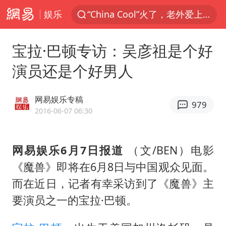
娱乐
“China Cool”火了，老外爱上中国避暑游
香港宏福苑火灾或由烟头引起
宝拉·巴顿专访：吴彦祖是个好
浙江台州《告全体市民书》
演员还是个好男人
伊斯兰版北约来了吗
四川宜宾3.4级地震
网易娱乐专稿
979
网约车司机充电时猝死保险拒赔
2016-06-07 06:30
陕西柞水泥石流已致2死 仍有1人失联
网易娱乐6月7日报道
（文/BEN）电影
泰国初中生饮弹自尽前开了26枪
《魔兽》即将在6月8日与中国观众见面。
多所高校取消艺考
而在近日，记者有幸采访到了《魔兽》主
云南一地村民过火把节意外灼伤16人
要演员之一的宝拉·巴顿。
店主称换“青海拉面”招牌后生意更好