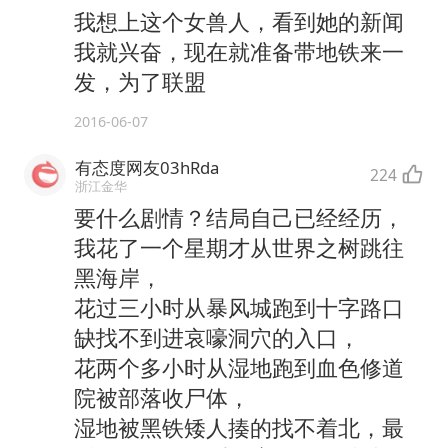
我想上这个女兽人，看到她的新闻
我就兴奋，现在就准备带地铁来一
发，为了联盟
2016-06-07
有态度网友03hRda
224
浙江金华
要什么剧情？结局自己已经经历，
我花了一个星期才从世界之树跳往
黑海岸，
花过三小时从暴风城跑到十字路口
缺找不到进哀嚎洞穴的入口，
花两个多小时从湿地跑到血色修道
院被部落收尸体，
湿地被黑铁矮人揍的找不着北，最