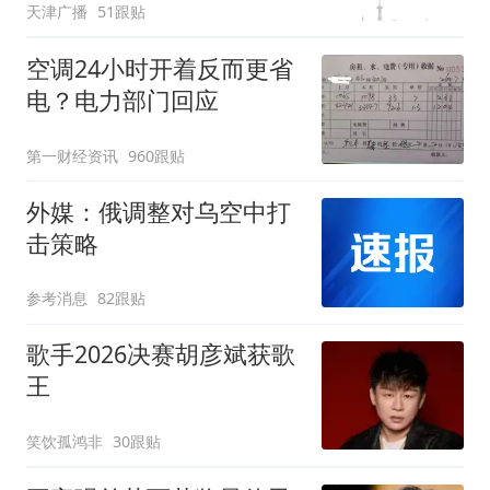
天津广播
51跟贴
可延长到2037年
空调24小时开着反而更省
电？电力部门回应
第一财经资讯
960跟贴
外媒：俄调整对乌空中打
击策略
参考消息
82跟贴
歌手2026决赛胡彦斌获歌
王
笑饮孤鸿非
30跟贴