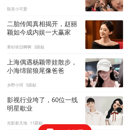
陈意小可爱
二胎传闻真相揭开，赵丽
颖如今成内娱一大赢家
青杉依旧啊啊
3跟贴
上海偶遇杨颖带娃散步，
小海绵留狼尾像爸爸
乡野小珥
5跟贴
影视行业垮了，60位一线
明星歇业
光影新天地
11跟贴