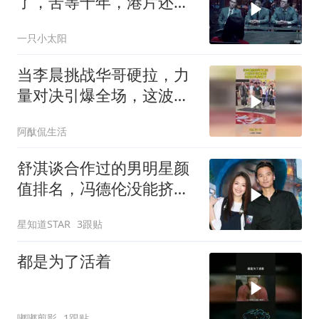
了，苦等十年，港片还是
一如既往的牛逼！
一只小太阳
当李晨挑战华哥硬拉，力
量对决引爆全场，这波操
作都看傻了！
阿酞侃生活
舒淇谈合作过的男明星颜
值排名，冯德伦没能挤进
前三，吴彦祖同样落榜
星知道STAR
3跟贴
都是为了活着
嘟嘟剪影
1跟贴