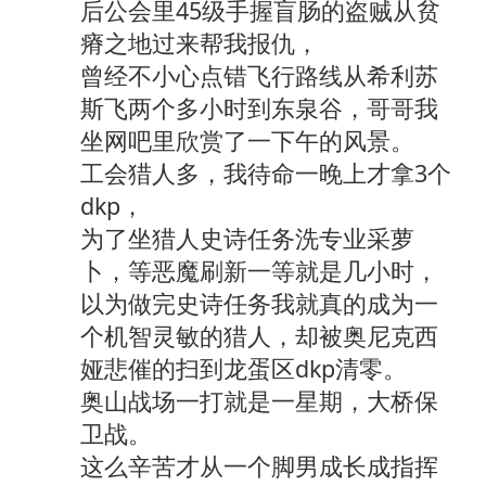
后公会里45级手握盲肠的盗贼从贫
瘠之地过来帮我报仇，
曾经不小心点错飞行路线从希利苏
斯飞两个多小时到东泉谷，哥哥我
坐网吧里欣赏了一下午的风景。
工会猎人多，我待命一晚上才拿3个
dkp，
为了坐猎人史诗任务洗专业采萝
卜，等恶魔刷新一等就是几小时，
以为做完史诗任务我就真的成为一
个机智灵敏的猎人，却被奥尼克西
娅悲催的扫到龙蛋区dkp清零。
奥山战场一打就是一星期，大桥保
卫战。
这么辛苦才从一个脚男成长成指挥