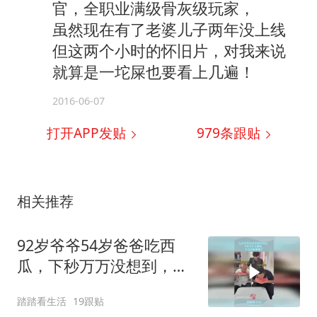
官，全职业满级骨灰级玩家，
虽然现在有了老婆儿子两年没上线
但这两个小时的怀旧片，对我来说
就算是一坨屎也要看上几遍！
2016-06-07
打开APP发贴
979
条跟贴
相关推荐
92岁爷爷54岁爸爸吃西
瓜，下秒万万没想到，孙
子彻底蒙圈了
踏踏看生活
19跟贴