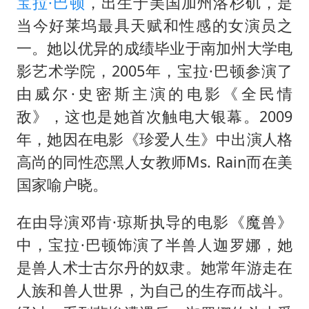
上半年国内居民出游人次34.63亿
宝拉·巴顿
，出生于美国加州洛杉矶，是
当今好莱坞最具天赋和性感的女演员之
22岁女生独闯南太行失联12天
一。她以优异的成绩毕业于南加州大学电
薛之谦杭州站演唱会取消
影艺术学院，2005年，宝拉·巴顿参演了
张本智和：零封向鹏不意外
由威尔·史密斯主演的电影《全民情
今年第二强台风将带来多大影响
敌》，这也是她首次触电大银幕。2009
“准2万亿”之城点名支持三所大学
年，她因在电影《珍爱人生》中出演人格
习近平心系体育强国建设
高尚的同性恋黑人女教师Ms. Rain而在美
国家喻户晓。
在由导演邓肯·琼斯执导的电影《魔兽》
中，宝拉·巴顿饰演了半兽人迦罗娜，她
是兽人术士古尔丹的奴隶。她常年游走在
人族和兽人世界，为自己的生存而战斗。