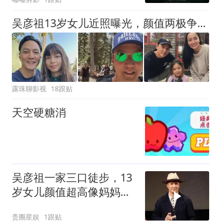
吴彦祖13岁女儿近照曝光，颜值两极争议，有人夸赞高级脸有人说长残了
露珠聊影视
18跟贴
天空硬糖消
吴彦祖一家三口徒步，13
岁女儿颜值超高像妈妈，
母女手牵手感情超好
贵圈星娱
1跟贴