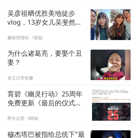
吴彦祖晒优胜美地徒步
vlog，13岁女儿吴斐然近
照曝光！身高快追上超模
趣娱情报站
1跟贴
妈妈了
为什么诸葛亮，要娶个丑
妻？
老王日常犯傻
育碧《幽灵行动》25周年
免费更新《最后的仪式》
上线，还能领《未来战
野生运营
4跟贴
士》
穆杰塔巴被指给总统下"最