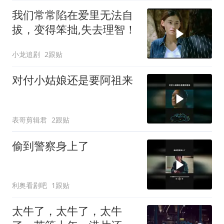
我们常常陷在爱里无法自
拔，变得笨拙,失去理智！
小龙追剧
2跟贴
对付小姑娘还是要阿祖来
表哥剪辑君
2跟贴
偷到警察身上了
利奥看剧吧
1跟贴
太牛了，太牛了，太牛