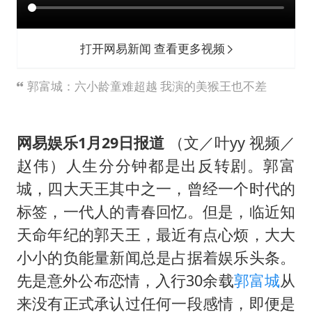
新疆一婚礼线上邀请引热议
女子发现前夫婚内与第三者育子
打开网易新闻 查看更多视频
上海大部迎大暴雨
国足U17与阿森纳决赛取消 并列冠军
郭富城：六小龄童难超越 我演的美猴王也不差
上门女婿出轨女邻居多年被判重婚罪
构建更高水平的全民健身公共服务体系
网易娱乐1月29日报道
（文／叶yy 视频／
王艺迪2-4不敌张本美和止步4强
赵伟）人生分分钟都是出反转剧。郭富
城，四大天王其中之一，曾经一个时代的
奋力开创中国式现代化建设新局面
标签，一代人的青春回忆。但是，临近知
天命年纪的郭天王，最近有点心烦，大大
小小的负能量新闻总是占据着娱乐头条。
先是意外公布恋情，入行30余载
郭富城
从
来没有正式承认过任何一段感情，即便是