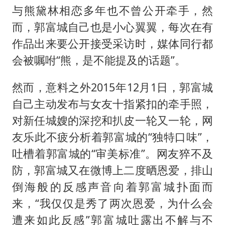
与熊黛林相恋多年也不曾公开牵手，然
而，郭富城自己也是小心翼翼，每次在有
作品出来要公开接受采访时，媒体同行都
会被嘱咐“熊，是不能提及的话题”。
然而，意料之外2015年12月1日，郭富城
自己主动发布与女友十指紧扣的牵手照，
对新任城嫂的深挖和扒皮一轮又一轮，网
友乐此不疲分析着郭富城的“独特口味”，
吐槽着郭富城的“审美标准”。网友猝不及
防，郭富城又在微博上二度晒恩爱，排山
倒海般的反感声音向着郭富城扑面而
来，“我仅仅是秀了两次恩爱，为什么会
遭来如此反感”郭富城吐露出不解与不