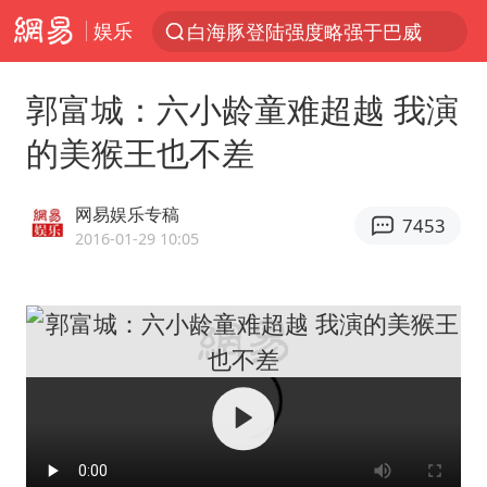
娱乐
白海豚登陆强度略强于巴威
上半年我国经营主体结构持续优化
郭富城：六小龄童难超越 我演
《披荆斩棘2026》阵容官宣
的美猴王也不差
杭州机场已取消航班388架次
中国籍豪华游艇富商之子在泰国被杀
网易娱乐专稿
7453
10余省份将出现强风雨 局地特大暴雨
2016-01-29 10:05
乌称俄袭击敖德萨致部分区域停电
白海豚北上或致京津冀暴雨
上海中心千吨“镇楼神器”摆动明显
浙江省委书记王浩再调度：该停下的坚决停下来，让社会面静下来
世界第1特鲁姆普斯诺克中国赛一轮游