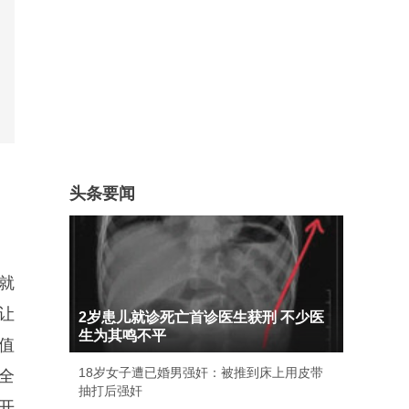
头条要闻
就
让
2岁患儿就诊死亡首诊医生获刑 不少医
生为其鸣不平
值
18岁女子遭已婚男强奸：被推到床上用皮带
全
抽打后强奸
开