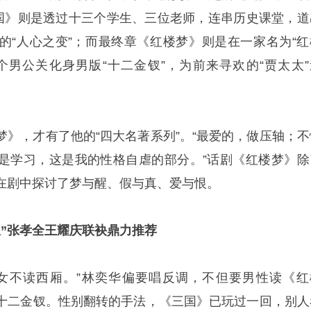
三国》则是透过十三个学生、三位老师，连串历史课堂，道
的“人心之变”；而最终章《红楼梦》则是在一家名为“红
个男公关化身男版“十二金钗”，为前来寻欢的“贾太太”
梦》，才有了他的“四大名著系列”。“最爱的，做压轴；不
是学习，这是我的性格自虐的部分。”话剧《红楼梦》除
”外，还在剧中探讨了梦与醒、假与真、爱与恨。
”
张孝全王耀庆联袂鼎力推荐
女不读西厢。”林奕华偏要唱反调，不但要男性读《红
十二金钗。性别翻转的手法，《三国》已玩过一回，别人