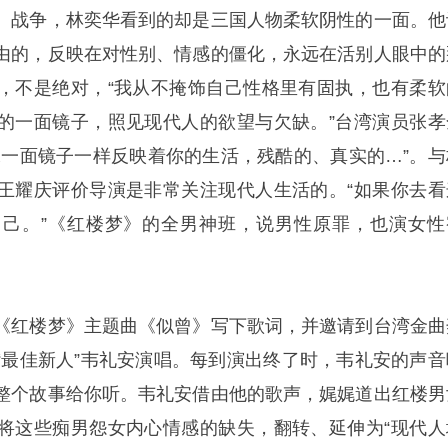
、战争，林奕华看到的却是三国人物柔软阴性的一面。他
由的，反映在对性别、情感的僵化，永远在活别人眼中的
，不是绝对，“我从不掩饰自己性格里有固执，也有柔软
的一面镜子，照见现代人的欲望与欠缺。”台湾演员张孝
像一面镜子一样反映着你的生活，残酷的、真实的…”。与
王耀庆评价导演是非常关注现代人生活的。“如果你去看
己。”《红楼梦》的全男神班，说男性原罪，也演女性
《红楼梦》主题曲《似曾》写下歌词，并邀请到台湾金曲
“最佳新人”韦礼安演唱。每到演出终了时，韦礼安的声音
整个故事给你听。韦礼安借由他的歌声，娓娓道出红楼男
将这些痴男怨女内心情感的缺失，翻转、延伸为“现代人