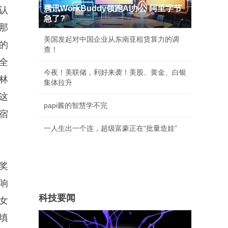
腾讯WorkBuddy领跑AI办公 阿里字节
认
急了?
那
美国发起对中国企业从东南亚租赁算力的调
的
查！
全
今夜！美联储，利好来袭！美股、黄金、白银
林
集体拉升
这
papi酱的智慧学不完
宿
一人生出一个连，超级富豪正在“批量造娃”
奖
响
科技要闻
女
填