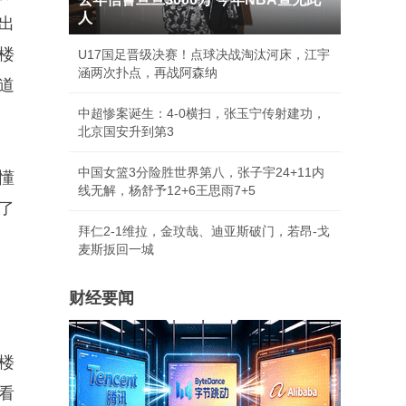
人
出
楼
U17国足晋级决赛！点球决战淘汰河床，江宇
涵两次扑点，再战阿森纳
道
中超惨案诞生：4-0横扫，张玉宁传射建功，
北京国安升到第3
中国女篮3分险胜世界第八，张子宇24+11内
懂
线无解，杨舒予12+6王思雨7+5
了
拜仁2-1维拉，金玟哉、迪亚斯破门，若昂-戈
麦斯扳回一城
财经要闻
楼
看