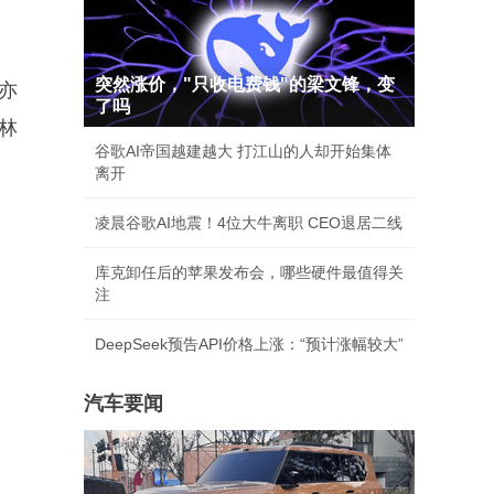
突然涨价，"只收电费钱"的梁文锋，变
亦
了吗
进林
谷歌AI帝国越建越大 打江山的人却开始集体
离开
凌晨谷歌AI地震！4位大牛离职 CEO退居二线
库克卸任后的苹果发布会，哪些硬件最值得关
注
DeepSeek预告API价格上涨：“预计涨幅较大”
汽车要闻