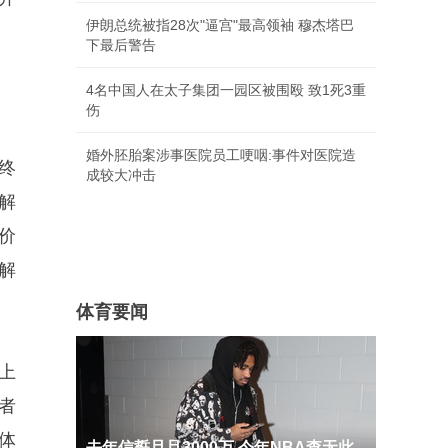
伊朗总统被指28次"逼宫"最高领袖 穆杰塔巴
下最后警告
4名中国人在太子集团一园区被围殴 致1死3重
伤
婚外胚胎案涉事医院员工哽咽:事件对医院造
终
成较大冲击
解
价
解
体育要闻
上
者
体
去年信誓旦旦3000万 今年NBA查无此