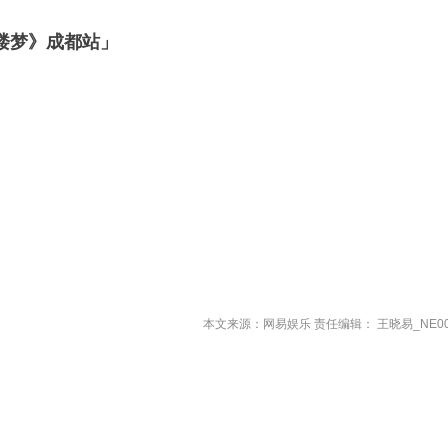
楼梦》成都站」
本文来源：网易娱乐 责任编辑： 王晓易_NE00