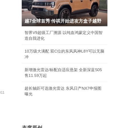
越7全球首秀 传祺开始进攻方盒子越野
智界V9超级工厂溯源 以纯血鸿蒙定义中国智
造自我进化
10万级大满配 双C位的东风风神L8Y可以无脑
冲
新增激光雷达/标配自适应悬架 全新深蓝S05
售11.59万起
超长轴距可选激光雷达 东风日产NX7申报图
11
曝光