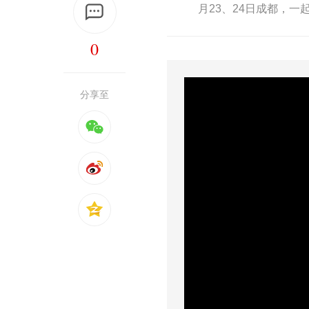
月23、24日成都，
0
分享至