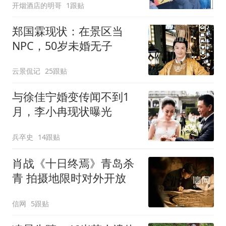
开烟酒店的明哥
1跟贴
郑国霖现状：在景区当
NPC，50岁未婚无子
云景侃记
25跟贴
与徐佳宁婚变传闻不到1
月，李小冉现状曝光
兵卒史
14跟贴
肖战《十日终焉》青岛杀
青 拍摄地限时对外开放
信网
5跟贴