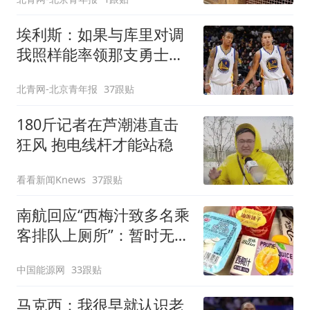
护，游客可按需买
埃利斯：如果与库里对调
我照样能率领那支勇士取
得现在的成就
北青网-北京青年报
37跟贴
180斤记者在芦潮港直击
狂风 抱电线杆才能站稳
看看新闻Knews
37跟贴
南航回应“西梅汁致多名乘
客排队上厕所”：暂时无法
核查是否发放西梅汁
中国能源网
33跟贴
马克西：我很早就认识老