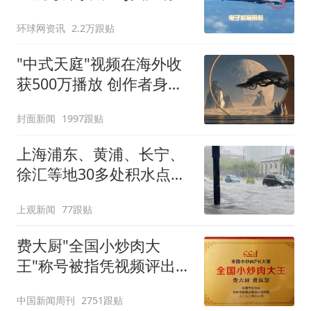
强？
环球网资讯
2.2万跟贴
"中式天庭"视频在海外收
获500万播放 创作者身份
披露
封面新闻
1997跟贴
上海浦东、黄浦、长宁、
徐汇等地30多处积水点正
在抢排
上观新闻
77跟贴
费大厨"全国小炒肉大
王"称号被指凭视频评出
官方回应
中国新闻周刊
2751跟贴