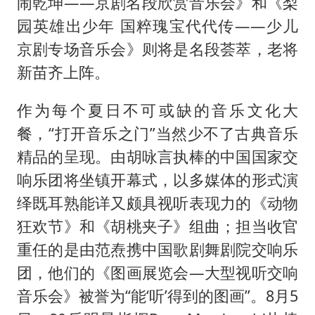
闹乾坤——京剧名段欣赏音乐会》和《梨
园英雄出少年 国粹瑰宝代代传——少儿
京剧专场音乐会》则将是名段荟萃，老将
新苗齐上阵。
作为每个夏日不可或缺的音乐文化大
餐，“打开音乐之门”当然少不了古典音乐
精品的呈现。由胡咏言执棒的中国国家交
响乐团将坐镇开幕式，以多媒体的形式演
绎既耳熟能详又颇具视听表现力的《动物
狂欢节》和《胡桃夹子》组曲；担当收官
重任的是由范焘携中国歌剧舞剧院交响乐
团，他们的《图画展览会—大型视听交响
音乐会》被誉为“能‘听’得到的图画”。8月5