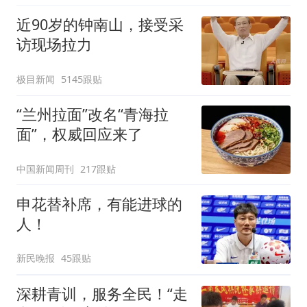
近90岁的钟南山，接受采
访现场拉力
极目新闻
5145跟贴
“兰州拉面”改名“青海拉
面”，权威回应来了
中国新闻周刊
217跟贴
申花替补席，有能进球的
人！
新民晚报
45跟贴
深耕青训，服务全民！“走