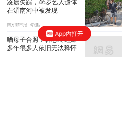
凌晨失踪，46岁艺人遗体
在湄南河中被发现
南方都市报
4跟贴
App内打开
晒母子合照！林志玲远嫁
多年很多人依旧无法释怀
精彩背后
24跟贴
段奕宏增肥15斤演文职警
察
影视小锄头
陈道明女儿惊艳亮相，40
岁美艳如天仙