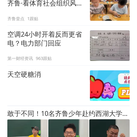
齐鲁·看体育社会组织风
采”走进沂水
齐鲁壹点
1跟贴
空调24小时开着反而更省
电？电力部门回应
第一财经资讯
963跟贴
天空硬糖消
敢于不同！10名齐鲁少年赴约西湖大学！他们是谁？为何而选？