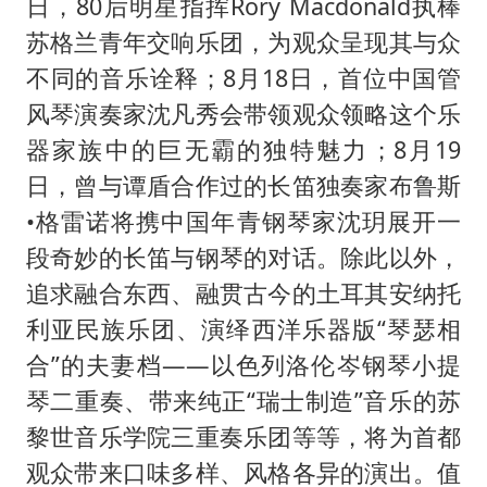
日，80后明星指挥Rory Macdonald执棒
苏格兰青年交响乐团，为观众呈现其与众
不同的音乐诠释；8月18日，首位中国管
风琴演奏家沈凡秀会带领观众领略这个乐
器家族中的巨无霸的独特魅力；8月19
日，曾与谭盾合作过的长笛独奏家布鲁斯
•格雷诺将携中国年青钢琴家沈玥展开一
段奇妙的长笛与钢琴的对话。除此以外，
追求融合东西、融贯古今的土耳其安纳托
利亚民族乐团、演绎西洋乐器版“琴瑟相
合”的夫妻档——以色列洛伦岑钢琴小提
琴二重奏、带来纯正“瑞士制造”音乐的苏
黎世音乐学院三重奏乐团等等，将为首都
观众带来口味多样、风格各异的演出。值