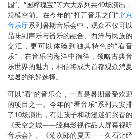
国足U17与阿森纳决赛取消 并列冠军
园”、“国粹瑰宝”等六大系列共49场演出，
香港刷新1884年以来最高气温纪录
规模空前。在今年的“打开音乐之门”
北京
上海全力守护市民“菜篮子”
音乐厅
系列暑期音乐会中，观众不仅可以
品味到声乐与器乐的融合、西洋与民族的
暑期研学游升温 在旅途中增长知识
交汇，更可以体验到独具特色的“看音
猫咪过火把节被抹成黑猫
乐”，在音乐的海洋中徜徉，领略古典音
宝妈给四胞胎取名平安喜乐
乐世界的魅力，相信将成为首都观众消夏
BLG经理辟谣Bin离队
祛暑的绝好选择。
总书记点赞的非遗苗绣焕发新生机
可以“看”的音乐会，一直是暑期最受欢迎
的项目之一。今年的“看音乐”系列共安排
了10场演出，有让孩子和动漫迷们兴奋的
《天空之城——经典影视作品大屏幕视听
音乐会》、《菊次郎的夏天——久石让经