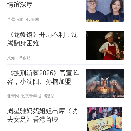
情谊深厚
草莓信箱
45跟贴
《龙餐馆》开局不利，沈
腾翻身困难
凡知
15跟贴
《披荆斩棘2026》官宣阵
容，小沈阳、孙楠加盟
北青网-北京青年报
4跟贴
周星驰妈妈姐姐出席《功
夫女足》香港首映