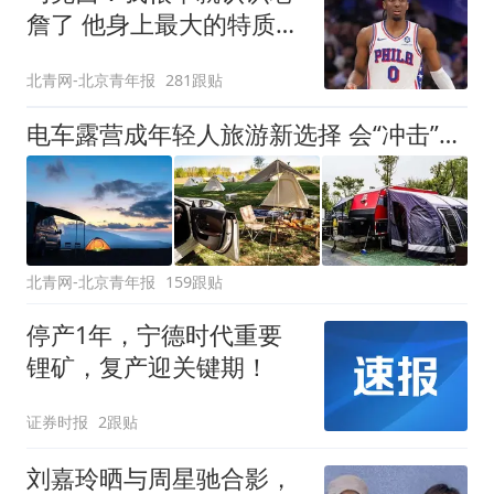
詹了 他身上最大的特质就
是谦逊
北青网-北京青年报
281跟贴
电车露营成年轻人旅游新选择 会“冲击”传统住宿业吗？
北青网-北京青年报
159跟贴
停产1年，宁德时代重要
锂矿，复产迎关键期！
证券时报
2跟贴
刘嘉玲晒与周星驰合影，