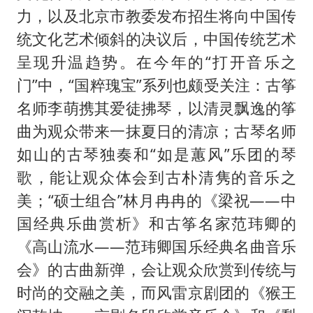
力，以及北京市教委发布招生将向中国传
统文化艺术倾斜的决议后，中国传统艺术
呈现升温趋势。在今年的“打开音乐之
门”中，“国粹瑰宝”系列也颇受关注：古筝
名师李萌携其爱徒拂琴，以清灵飘逸的筝
曲为观众带来一抹夏日的清凉；古琴名师
如山的古琴独奏和“如是蕙风”乐团的琴
歌，能让观众体会到古朴清隽的音乐之
美；“硕士组合”林月冉冉的《梁祝——中
国经典乐曲赏析》和古筝名家范玮卿的
《高山流水——范玮卿国乐经典名曲音乐
会》的古曲新弹，会让观众欣赏到传统与
时尚的交融之美，而风雷京剧团的《猴王