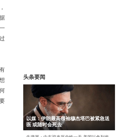
，
据
一
过
有
头条要闻
想
何
要
以媒：伊朗最高领袖穆杰塔巴被紧急送
医 或随时会死去