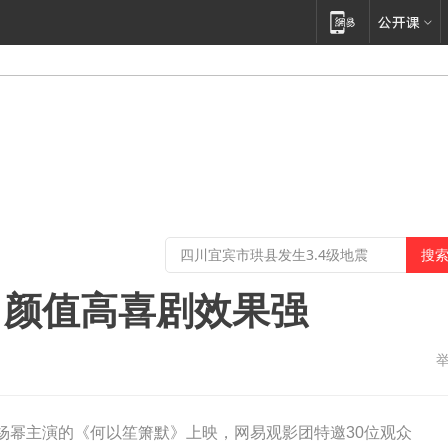
：颜值高喜剧效果强
和杨幂主演的《何以笙箫默》上映，网易观影团特邀30位观众