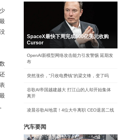
少
最
没
SpaceX最快下周完成600亿美元收购
Cursor
OpenAI新模型网络攻击能力引发警惕 延期发
布
数
还
突然涨价，"只收电费钱"的梁文锋，变了吗
表
谷歌AI帝国越建越大 打江山的人却开始集体
最
离开
。
凌晨谷歌AI地震！4位大牛离职 CEO退居二线
汽车要闻