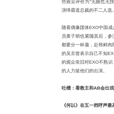
些观众评价为“无颜也无
演绎霸道总裁的不二人选
随着偶像团体EXO中国
员黄子韬也紧随其后，参
都要分一杯羹，赴韩鲜肉
的吴京曾表示自己不知E
的观众依旧对EXO不熟
的人力挺他们的出演。
吐槽：看教主和AB会出戏
《何以》在五一档呼声最