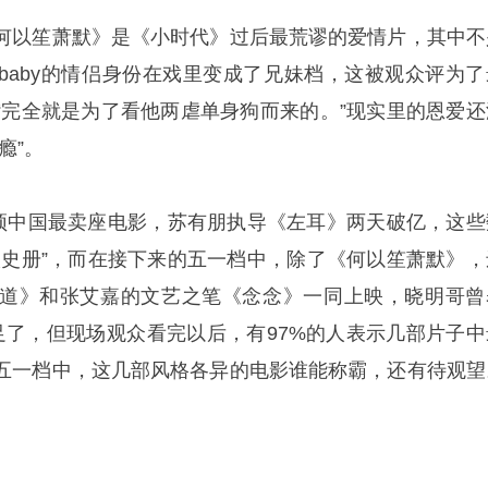
何以笙萧默》是《小时代》过后最荒谬的爱情片，其中不
lababy的情侣身份在戏里变成了兄妹档，这被观众评为了
“完全就是为了看他两虐单身狗而来的。”现实里的恩爱还
瘾”。
登顶中国最卖座电影，苏有朋执导《左耳》两天破亿，这些
入史册”，而在接下来的五一档中，除了《何以笙萧默》，
道》和张艾嘉的文艺之笔《念念》一同上映，晓明哥曾
足了，但现场观众看完以后，有97%的人表示几部片子中
五一档中，这几部风格各异的电影谁能称霸，还有待观望