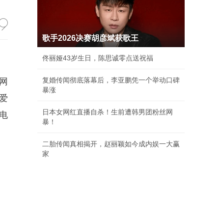
歌手2026决赛胡彦斌获歌王
佟丽娅43岁生日，陈思诚零点送祝福
复婚传闻彻底落幕后，李亚鹏凭一个举动口碑
网
暴涨
爱
日本女网红直播自杀！生前遭韩男团粉丝网
电
暴！
二胎传闻真相揭开，赵丽颖如今成内娱一大赢
家