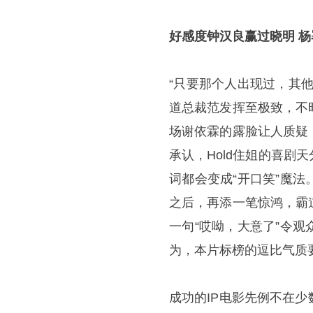
好感度钟汉良赢过晓明 
“只要那个人出现过，其
道总裁范发挥至极致，不
场谢依霖的露脸让人质疑
承认，Hold住姐的喜
词都会变成“开口笑”魔法
之后，再添一笔惊鸿，霸
一句“哎呦，大意了”令
为，本片标榜的逗比气质
成功的IP电影先例不在