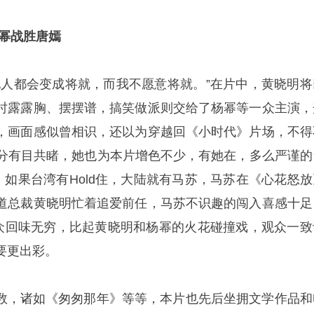
杨幂战胜唐嫣
他人都会变成将就，而我不愿意将就。”在片中，黄晓明将
时露露胸、摆摆谱，搞笑做派则交给了杨幂等一众主演，
，画面感似曾相识，还以为穿越回《小时代》片场，不得
剧天分有目共睹，她也为本片增色不少，有她在，多么严谨的
。如果台湾有Hold住，大陆就有马苏，马苏在《心花怒放
道总裁黄晓明忙着追爱前任，马苏不识趣的闯入喜感十足
观众回味无穷，比起黄晓明和杨幂的火花碰撞戏，观众一致
要更出彩。
少数，诸如《匆匆那年》等等，本片也先后坐拥文学作品和