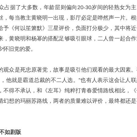
众占据了大多数，年龄层则偏向20-30岁间的轻熟女为主
丝，每当教主黄晓明一出现，影厅必定是哗然声一片。根
众给予《何以笙箫默》三星评价，负面打分极少，其中将近
来，黄晓明和杨幂的搭配足够吸引眼球，二人曾一起合作
少怀旧党的爱。
的观众是死忠原著党，故事是吸引他们观看的最大因素。
帅，他就是霸道总裁的不二人选。”也有人表示这会让人联
，不得不承认，和《左耳》纯粹打青春爱情路线相比，《
情幻想的玛丽苏路线，两者的质量难以评价，最终都还是
度不如剧版