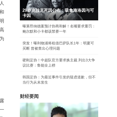
人
29岁克拉克死因公布：吸食海洛因与可
和
卡因
明
曝莱昂纳德案预计协商和解！名嘴要求重罚：
高
鲍尔默和小卡都该禁赛一年
为
突发！曝利物浦将租借巴萨队长1年：明夏可
买断 曾被查出心理问题
硬刚足协！中超队官方要求换主裁 列出3大争
议比赛：鲁能全上榜
韩国足协：为最近事件引发的疑虑道歉，但不
当行为从未发生
财经要闻
露
一