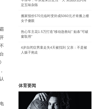
牛弹琴：中东迎来历史性一天 美国以色列肯
定五味杂陈
搬家报价570元临时变卦成5060元才肯搬上楼
女子傻眼
霸
热心车主花1.5万打造"移动急救站" 贴条"可破
窗取用"
开
不
4岁自闭症男童走失4天被找到 父亲：不是被
人贩子抱走
台
》
，
认
体育要闻
电