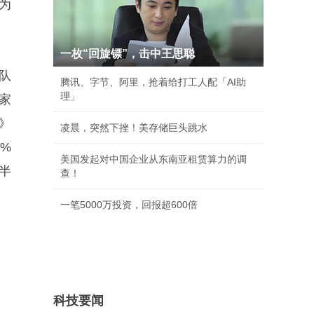
为
一枚“回旋镖”，击中王思聪
队
腾讯、字节、阿里，抢着给打工人配「AI助
理」
家
》
凌晨，突然下挫！美存储巨头跳水
%
美国发起对中国企业从东南亚租赁算力的调
半
查！
一笔5000万投资，回报超600倍
科技要闻