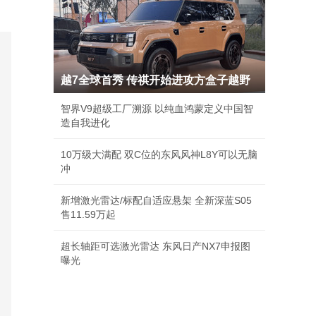
越7全球首秀 传祺开始进攻方盒子越野
智界V9超级工厂溯源 以纯血鸿蒙定义中国智
造自我进化
10万级大满配 双C位的东风风神L8Y可以无脑
冲
新增激光雷达/标配自适应悬架 全新深蓝S05
售11.59万起
超长轴距可选激光雷达 东风日产NX7申报图
曝光