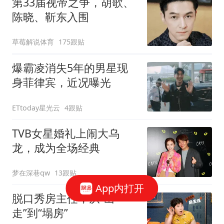
第33届视帝之争，胡歌、
陈晓、靳东入围
草莓解说体育
175跟贴
爆霸凌消失5年的男星现
身菲律宾，近况曝光
ETtoday星光云
4跟贴
TVB女星婚礼上闹大乌
龙，成为全场经典
梦在深巷qw
13跟贴
App内打开
脱口秀房主任，从“出
走”到“塌房”