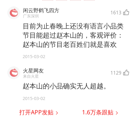
U17国足点球大战淘汰河床晋级决赛
闲云野鹤飞四方
东航：国内客票提前14天免费退改
1613
广东深圳
胡彦斌韩磊 谁帮谁
目前为止春晚上还没有语言小品类
节目能超过赵本山的，客观评价：
胡彦斌获《歌手2026》歌王
赵本山的节目老百姓们就是喜欢
日本试射“战斧”导弹，国防部回应
2015-03-02
我国外贸延续良好增长态势
夯实基础开新局
火星网友
1129
来自火星
赵本山的小品确实无人超越。
2015-03-02
打开APP发贴
1.6万
条跟贴