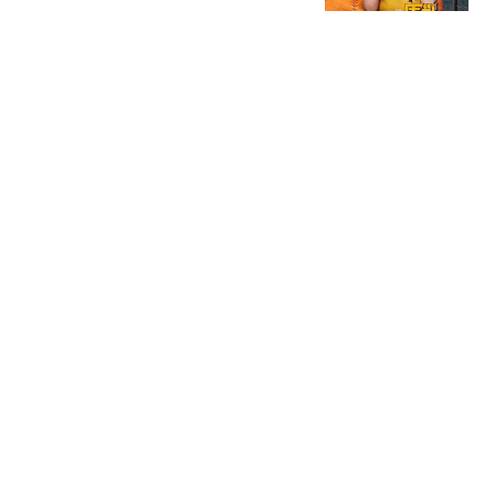
围剿白日梦
2跟贴
郑国霖在景区当NPC，40
度高温下穿20斤龙袍
追影客栈
3跟贴
65岁欧阳震华庆生，TVB
好友齐聚
猪小艳吖
12跟贴
千万粉主播菠萝赛东近况
揭晓
陈意小可爱
10跟贴
热搜