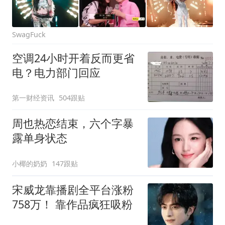
SwagFuck
空调24小时开着反而更省
电？电力部门回应
第一财经资讯
504跟贴
周也热恋结束，六个字暴
露单身状态
小椰的奶奶
147跟贴
宋威龙靠播剧全平台涨粉
758万！ 靠作品疯狂吸粉