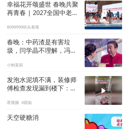
幸福花开颂盛世 春晚共聚
再青春 | 2027全国中老年
电视春晚 云南选区海选火
8099999街头巷尾
热进行
春晚：中药渣是有害垃
圾，闫学晶不理解，冯
巩：武大郎怎么走的
小狗茉莉
发泡水泥填不满，装修师
傅检查发现漏到楼下：出
风口未延伸到外墙
星视频
6跟贴
天空硬糖消