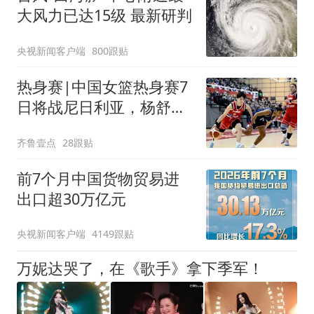
大风力已达15级 最新研判
央视新闻客户端
800跟贴
热身赛|中国女篮热身赛7
日将战尼日利亚，杨舒予
有望出战
齐鲁壹点
28跟贴
前7个月中国货物贸易进
出口超30万亿元
央视新闻客户端
4149跟贴
万妮达哭了，在《歌手》拿下季军！