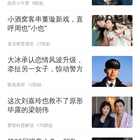
陈意小可爱
9跟贴
小酒窝客串董璇新戏，直
呼周也“小也”
老吴教育课堂
27跟贴
大冰承认恋情风波升级，
牵扯另一女子，惊动警方
眼底星碎
12跟贴
这次刘嘉玲也救不了原形
毕露的梁朝伟
萧狡科普解说
170跟贴