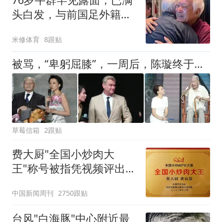
头白发，与前国足外籍主
帅时隔33年相见
米修体育
8跟贴
被骂，“卑躬屈膝”，一周后，陈璇终于行动了，比预想的更果断
草莓信箱
2跟贴
费大厨"全国小炒肉大
王"称号被指凭视频评出
官方回应
中国新闻周刊
2750跟贴
台风"白海豚"中心附近最