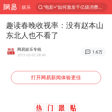
娱乐
“电影+”如何激发千亿级消费新活力？
全球首个长时储能一体化产业园量产
趣读春晚收视率：没有赵本山
“秋天的第一杯奶茶”6岁了
东北人也不看了
台风白海豚已进入24小时警戒线
中国女篮70-67险胜尼日利亚女篮
网易娱乐专稿
1.6万
四川宜宾市高县4.9级地震致1人死亡
2015-03-02 08:40
上海：台风白海豚或将带来龙卷风
名创优品回应女子吐槽内裤质量差
打开网易新闻体验更佳
出口禁令驱动有色板块大涨
胜宏科技：股票交易异常波动
38岁演员求职万岁山NPC成功