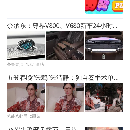
余承东：尊界V800、V680新车24小时大定突破3500台
齐鲁壹点
1.8万跟贴
五登春晚“朱鹮”朱洁静：独自签手术单、瞒着家人，却被质疑装病
艺能八卦局
5跟贴
76岁牛群罕见露面，已满