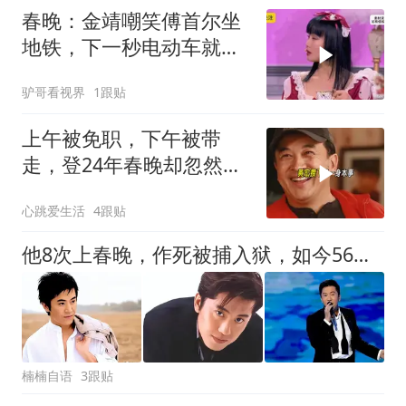
春晚：金靖嘲笑傅首尔坐
地铁，下一秒电动车就被
拖走，观众笑坏
驴哥看视界
1跟贴
上午被免职，下午被带
走，登24年春晚却忽然消
失的黄宏如今咋样
心跳爱生活
4跟贴
他8次上春晚，作死被捕入狱，如今56岁无人问津，沦落到四处走穴
楠楠自语
3跟贴