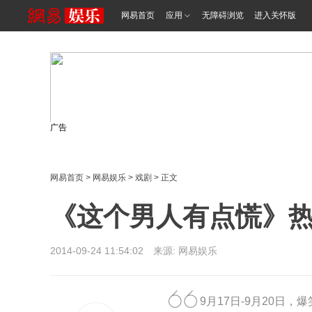
网易首页
应用
无障碍浏览
进入关怀版
广告
网易首页
>
网易娱乐
>
戏剧
> 正文
《这个男人有点慌》热
2014-09-24 11:54:02 来源: 网易娱乐
9月17日-9月20