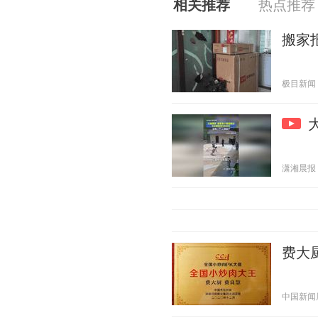
相关推荐
热点推荐
搬家
极目新闻 20
潇湘晨报 20
费大
中国新闻周刊