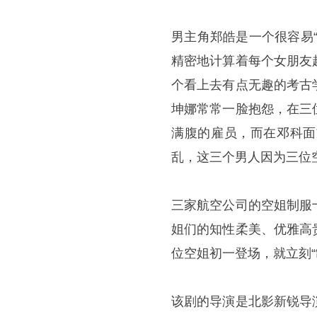
男主角郑皓是一个很容易
精密地计算着每个女朋友
个看上去有点无趣的考古
坤娜常常一脸抱怨，在三
满腹的雇员，而在邓科面
乱，这三个男人因为三位
三家航空公司的空姐制服
姐们的知性柔美、优雅高
位空姐初一登场，就立刻“
该剧的导演是北影新锐导