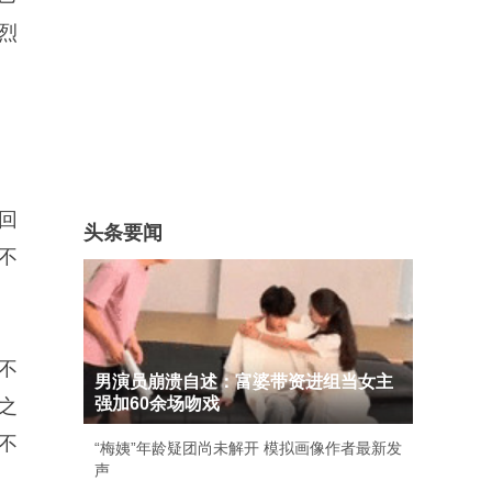
烈
回
头条要闻
不
不
男演员崩溃自述：富婆带资进组当女主
强加60余场吻戏
之
不
“梅姨”年龄疑团尚未解开 模拟画像作者最新发
声