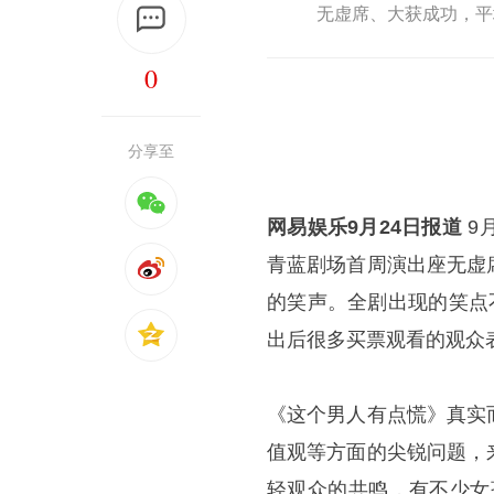
无虚席、大获成功，平
0
分享至
网易娱乐9月24日报道
9
青蓝剧场首周演出座无虚
的笑声。全剧出现的笑点
出后很多买票观看的观众
《这个男人有点慌》真实
值观等方面的尖锐问题，
轻观众的共鸣，有不少女