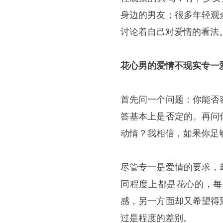
身边的男友；很多年轻观
讨论着自己对爱情的看法
花心男的爱情不现实
专一
首先问一个问题：你能否
答基本上是否定的。再问
动情？我相信，如果你足
尽管专一是爱情的要求，
同程度上都是花心的，每
感，另一方面却又希望得
过是程度的差别。