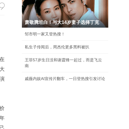
萧敬腾坦白！与大14岁妻子选择丁克
邹市明一家又登热搜！
私生子传闻后，周杰伦更多黑料被扒
在
王菲57岁生日没和谢霆锋一起过，而是飞云
南
大
演
戚薇内娱AI宣传片翻车，一日登热搜引发讨论
价
年
己