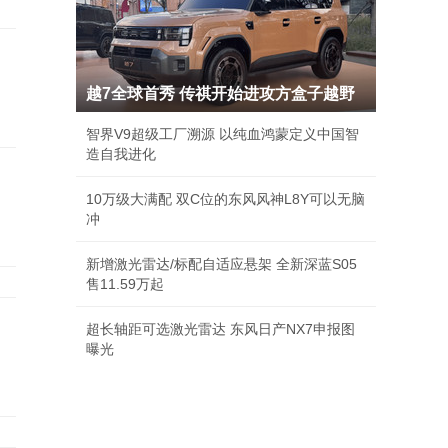
越7全球首秀 传祺开始进攻方盒子越野
智界V9超级工厂溯源 以纯血鸿蒙定义中国智
造自我进化
10万级大满配 双C位的东风风神L8Y可以无脑
冲
新增激光雷达/标配自适应悬架 全新深蓝S05
售11.59万起
超长轴距可选激光雷达 东风日产NX7申报图
曝光