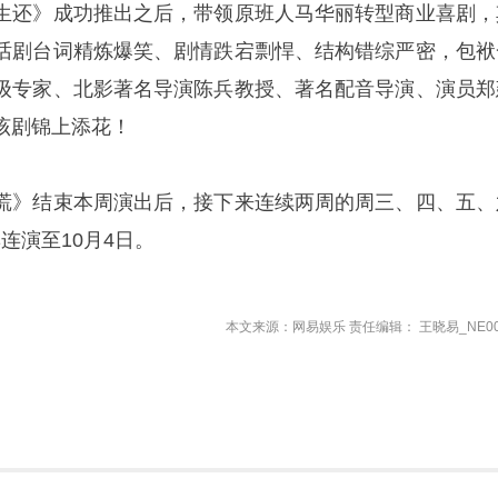
生还》成功推出之后，带领原班人马华丽转型商业喜剧，
话剧台词精炼爆笑、剧情跌宕剽悍、结构错综严密，包袱
级专家、北影著名导演陈兵教授、著名配音导演、演员郑
该剧锦上添花！
慌》结束本周演出后，接下来连续两周的周三、四、五、
集连演至10月4日。
本文来源：网易娱乐 责任编辑： 王晓易_NE00