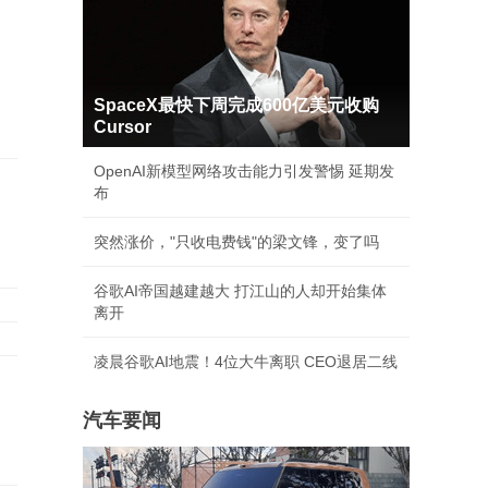
SpaceX最快下周完成600亿美元收购
Cursor
OpenAI新模型网络攻击能力引发警惕 延期发
布
突然涨价，"只收电费钱"的梁文锋，变了吗
谷歌AI帝国越建越大 打江山的人却开始集体
离开
凌晨谷歌AI地震！4位大牛离职 CEO退居二线
汽车要闻