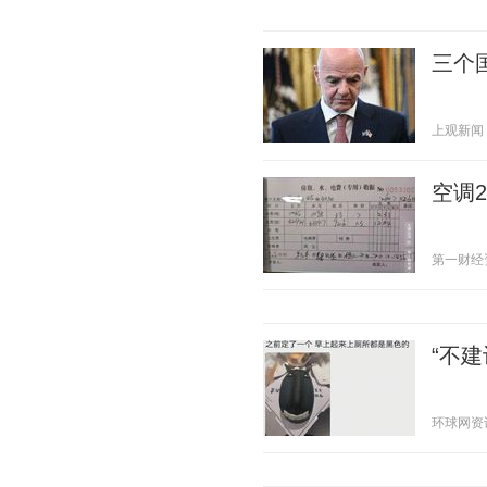
三个
上观新闻 20
空调
第一财经资讯
“不
环球网资讯 2