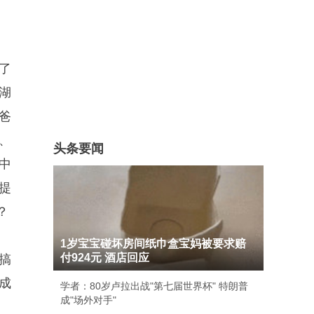
了
湖
爸
、
头条要闻
中
提
？
1岁宝宝碰坏房间纸巾盒宝妈被要求赔
付924元 酒店回应
搞
成
学者：80岁卢拉出战"第七届世界杯" 特朗普
成"场外对手"