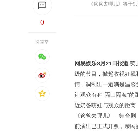
《爸爸去哪儿》将于9月
0
分享至
网易娱乐8月21日报道
荧
级的节目，掀起收视狂飙
情，调制出一道满是温馨
让观众有种“隔山隔海”
近奶爸萌娃与观众的距离
《爸爸去哪儿》。舞台剧《
前演出已正式开票，亲民