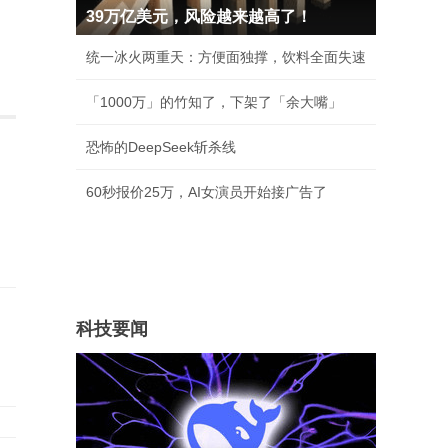
39万亿美元，风险越来越高了！
统一冰火两重天：方便面独撑，饮料全面失速
「1000万」的竹知了，下架了「余大嘴」
恐怖的DeepSeek斩杀线
60秒报价25万，AI女演员开始接广告了
科技要闻