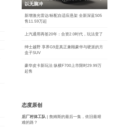
以无脑冲
新增激光雷达/标配自适应悬架 全新深蓝S05
售11.59万起
上汽通用再签20年：合资2.0时代，玩法变了
绅士越野 享界G9是真正兼顾豪华与硬派的方
盒子SUV
事
豪华皮卡新玩法 纵横F700上市限时29.99万
起售
态度原创
后厂村体工队
| 詹姆斯的最后一集，依旧最艰
难的路？