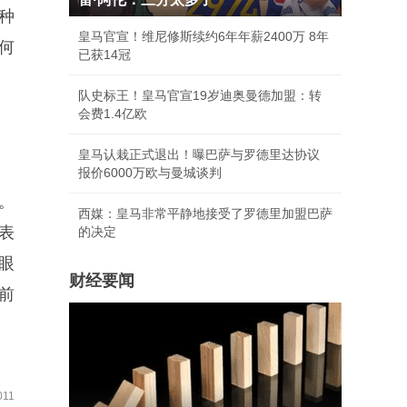
种
皇马官宣！维尼修斯续约6年年薪2400万 8年
何
已获14冠
队史标王！皇马官宣19岁迪奥曼德加盟：转
会费1.4亿欧
皇马认栽正式退出！曝巴萨与罗德里达协议
报价6000万欧与曼城谈判
。
西媒：皇马非常平静地接受了罗德里加盟巴萨
表
的决定
眼
财经要闻
前
11