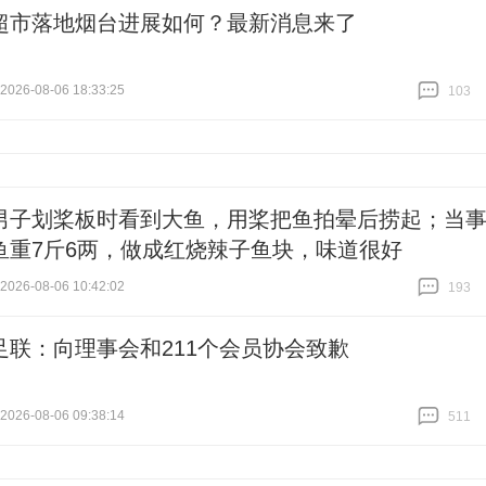
超市落地烟台进展如何？最新消息来了
26-08-06 18:33:25
103
跟贴
103
男子划桨板时看到大鱼，用桨把鱼拍晕后捞起；当
鱼重7斤6两，做成红烧辣子鱼块，味道很好
26-08-06 10:42:02
193
跟贴
193
足联：向理事会和211个会员协会致歉
26-08-06 09:38:14
511
跟贴
511