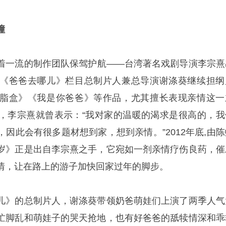
撞
着一流的制作团队保驾护航——台湾著名戏剧导演李宗熹
《爸爸去哪儿》栏目总制片人兼总导演谢涤葵继续担纲
脂盒》《我是你爸爸》等作品，尤其擅长表现亲情这一
，李宗熹就曾表示：“我对家的温暖的渴求是很高的，我
因此会有很多题材想到家，想到亲情。”2012年底,由陈
岁》正是出自李宗熹之手，它宛如一剂亲情疗伤良药，催
情，让在路上的游子加快回家过年的脚步。
儿》的总制片人，谢涤葵带领奶爸萌娃们上演了两季人气
忙脚乱和萌娃子的哭天抢地，也有好爸爸的舐犊情深和乖