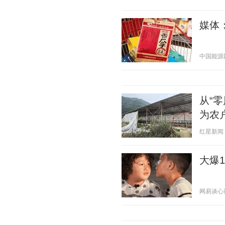
媒体
中国能源网 2
从“
为农
红星新闻 20
大爆
网易谈心社 2