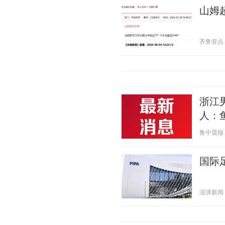
山姆
齐鲁壹点 20
浙江
人：
鲁中晨报 20
国际
澎湃新闻 20