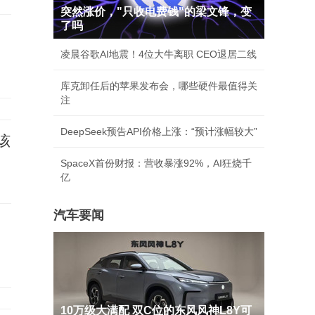
突然涨价，"只收电费钱"的梁文锋，变
了吗
凌晨谷歌AI地震！4位大牛离职 CEO退居二线
库克卸任后的苹果发布会，哪些硬件最值得关
注
DeepSeek预告API价格上涨：“预计涨幅较大”
该
SpaceX首份财报：营收暴涨92%，AI狂烧千
亿
汽车要闻
10万级大满配 双C位的东风风神L8Y可