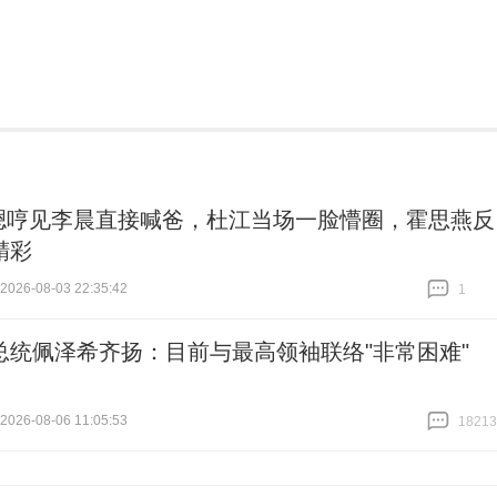
嗯哼见李晨直接喊爸，杜江当场一脸懵圈，霍思燕反
精彩
26-08-03 22:35:42
1
跟贴
1
总统佩泽希齐扬：目前与最高领袖联络"非常困难"
26-08-06 11:05:53
18213
跟贴
18213