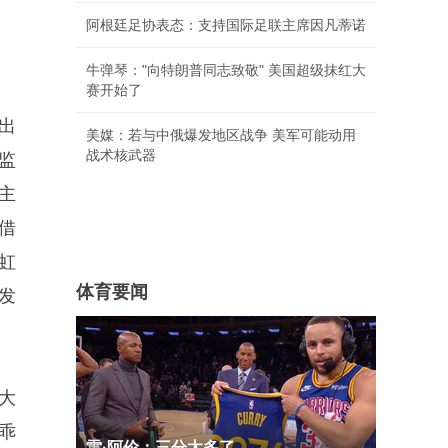
阿根廷足协表态：支持国际足联主席因凡蒂诺
牛弹琴："向特朗普同志致敬" 美国超级抹红大
赛开始了
出
美媒：若与中俄爆发地区战争 美军可能动用
战术核武器
监
主
借
虹
体育要闻
发
大
乖
雷·阿伦：三分太多了