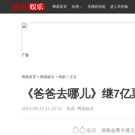
网易首页
应用
无障碍浏览
进入关怀版
广告
网易首页
>
网易娱乐
>
戏剧
> 正文
《爸爸去哪儿》继7亿
2014-08-21 11:16:52 来源: 网易娱乐
近日，湖南金鹰卡通卫