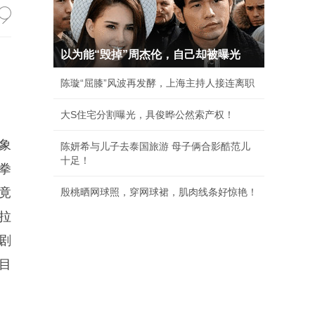
以为能“毁掉”周杰伦，自己却被曝光
陈璇“屈膝”风波再发酵，上海主持人接连离职
大S住宅分割曝光，具俊晔公然索产权！
象
陈妍希与儿子去泰国旅游 母子俩合影酷范儿
十足！
拳
竟
殷桃晒网球照，穿网球裙，肌肉线条好惊艳！
拉
剧
目