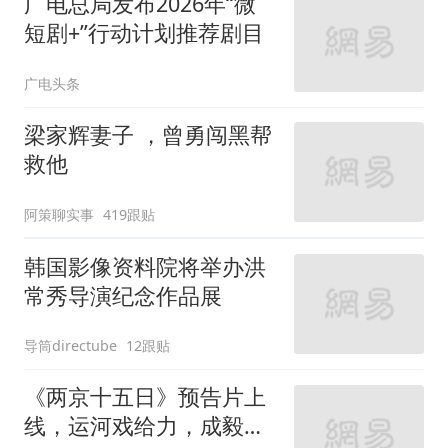
广电总局发布2026年“微
短剧+”行动计划推荐剧目
广电头条
梁家辉妻子 ，曾勇闯黑帮
救他
阿策聊实事
419跟贴
韩国影像资料院将举办洪
常秀导演纪念作品展
导筒directube
12跟贴
《两京十五日》预告片上
线，运河戏给力，成毅演