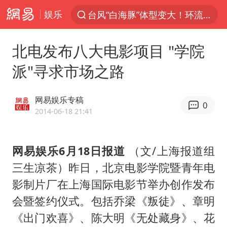
娱乐
台风“白海豚”体型变大！环流面积接近13个浙江那么大
上半年我国机械工业经济运行稳中有进
北电发布八大电影项目 "学院
汪峰阻止14岁女儿买大牌
派"寻求市场之路
朱雨玲晋级WTT横滨冠军赛女单八强
美国将对多晶硅衍生品加征15%关税
网易娱乐专稿
0
陕西省委书记赶赴柞水县杏坪镇
2014-06-18 21:41
泰国校园枪击案死亡人数升至7人
网易娱乐6月18日报道
（文/上海报道组
官方通报教师招聘笔试前13名被淘汰
三生凉茶）昨日，北京电影学院暨青年电
27岁女子组织卖淫集团被悬赏通缉
影制片厂在上海国际电影节举办创作发布
女孩摆摊卖菌子时收到北大通知书
会暨签约仪式。包括乔梁《叛徒》、章明
改名后的“青海拉面”店
《出门欢喜》、陈大明《无处藏身》、花