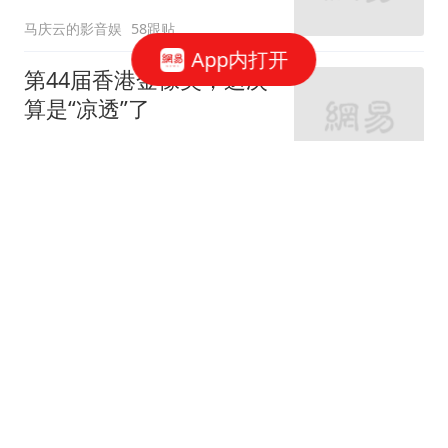
技大气磅礴
马庆云的影音娱
58跟贴
App内打开
第44届香港金像奖，这次
算是“凉透”了
娱乐圈笔娱君
85跟贴
电影《万桐书》首映式在
京举行
新华社
8跟贴
让朱珠来演“保洁”的人，
可真是一个天才！
娱乐圈笔娱君
92跟贴