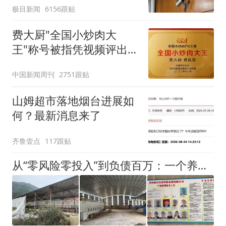
极目新闻
6156跟贴
费大厨"全国小炒肉大
王"称号被指凭视频评出
官方回应
中国新闻周刊
2751跟贴
山姆超市落地烟台进展如
何？最新消息来了
齐鲁壹点
117跟贴
从“零风险零投入”到负债百万：一个养牛项目崩盘后，谁该为农户的贷款买单丨红星调查