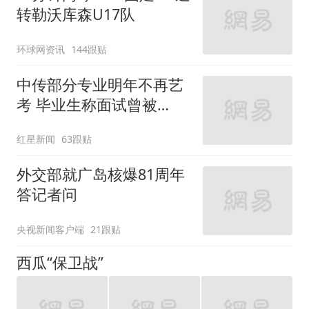
转勒沃库森U17队
环球网资讯
144跟贴
中传部分专业明年不再艺
考 毕业生称面试曾被
问“如何策划晚会” 专家：
红星新闻
63跟贴
遏制“艺考捷径化”
外交部就广岛核爆81周年
答记者问
央视新闻客户端
21跟贴
西瓜“保卫战”