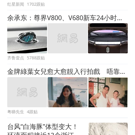
红星新闻
1702跟贴
余承东：尊界V800、V680新车24小时大定突破3500台
齐鲁壹点
5788跟贴
金牌綠葉女兒愈大愈靚入行拍戲 唔靠老竇關係親自試鏡爭機會
粤睇先生
4跟贴
台风“白海豚”体型变大！