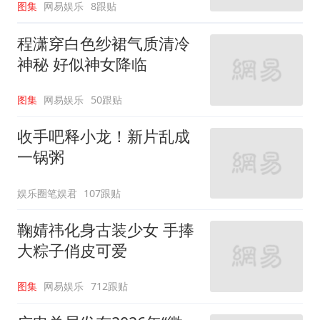
图集
网易娱乐
8跟贴
程潇穿白色纱裙气质清冷
神秘 好似神女降临
图集
网易娱乐
50跟贴
收手吧释小龙！新片乱成
一锅粥
娱乐圈笔娱君
107跟贴
鞠婧祎化身古装少女 手捧
大粽子俏皮可爱
图集
网易娱乐
712跟贴