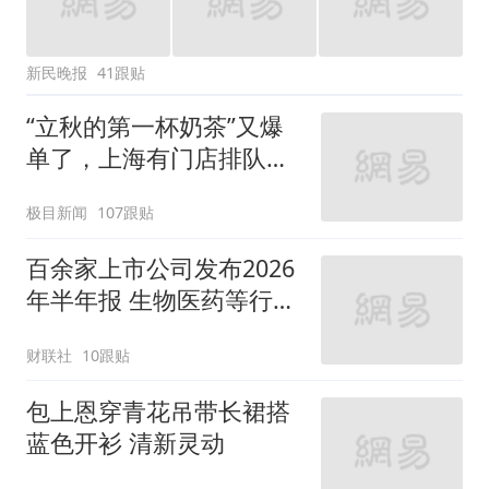
新民晚报
41跟贴
“立秋的第一杯奶茶”又爆
单了，上海有门店排队超
500杯，店员：今天奶茶
极目新闻
107跟贴
店都很忙，要等2个多小
时
百余家上市公司发布2026
年半年报 生物医药等行业
现亮点
财联社
10跟贴
包上恩穿青花吊带长裙搭
蓝色开衫 清新灵动