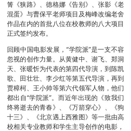
广岛核爆81周年央视播《奥本海默》
箐《狭路》、德格娜《告别》、张影《老
公司“上四休三”但要降薪1000元
混蛋》与曹保平老师项目及梅峰改编老舍
男子杀人后逃进深山21年活得像野人
作品在内的首批八位在校教师的八大项目
正式签约发布。
70多岁父亲独自坐车到上海看望女儿
OpenAI为免费用户升级GPT-5.6 Luna
回顾中国电影发展，“学院派”是一支不容
“中国蔬菜之乡”最高温达41.8℃
忽视的创作力量。从黄健中、谢飞、郑洞
985博士后被曝在妻子孕期出轨后续
天、张暖忻为代表的第四代导演，到陈凯
歌、田壮壮、李少红等第五代导演，再到
如何把百年大党建设得更加坚强有力？
贾樟柯、王小帅等第六代领军人物，他们
都出自“学院派”。而近年出现的《致我们
终将逝去的青春》、《万箭穿心》、《狗
十三》、《北京遇上西雅图》等一批由高
校相关专业教师和学生主导创作的电影，