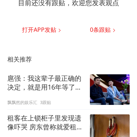
目前还没有跟贴，欢迎您发表观点
打开APP发贴
0
条跟贴
相关推荐
扈强：我这辈子最正确的
决定，就是用16年等了一
个说不结婚的女人
飘飘然的娱乐汇
3跟贴
租客在上锁柜子里发现遗
像吓哭 房东曾称就爱租给
男生