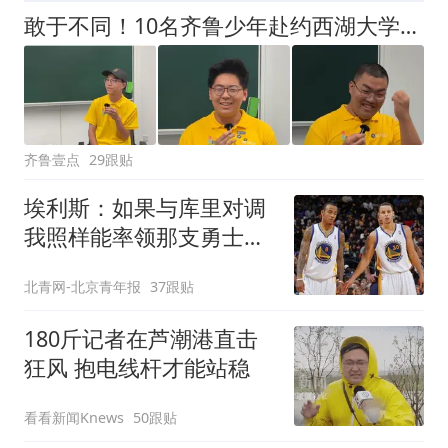
敢于不同！10名齐鲁少年赴约西湖大学！他们是谁？为何而选？
齐鲁壹点
29跟贴
埃利斯：如果与库里对调
我照样能率领那支勇士取
得现在的成就
北青网-北京青年报
37跟贴
180斤记者在芦潮港直击
狂风 抱电线杆才能站稳
看看新闻Knews
50跟贴