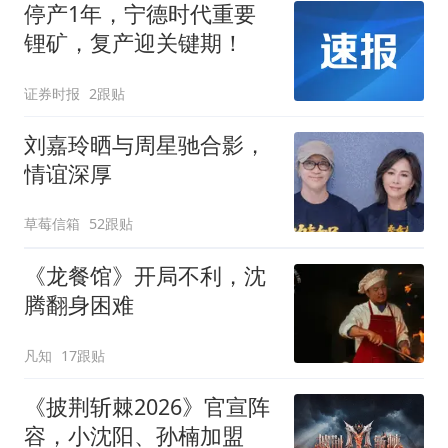
停产1年，宁德时代重要
锂矿，复产迎关键期！
证券时报
2跟贴
刘嘉玲晒与周星驰合影，
情谊深厚
草莓信箱
52跟贴
《龙餐馆》开局不利，沈
腾翻身困难
凡知
17跟贴
《披荆斩棘2026》官宣阵
容，小沈阳、孙楠加盟