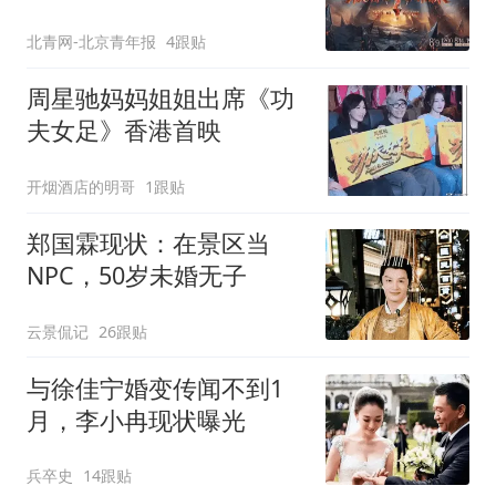
北青网-北京青年报
4跟贴
周星驰妈妈姐姐出席《功
夫女足》香港首映
开烟酒店的明哥
1跟贴
郑国霖现状：在景区当
NPC，50岁未婚无子
云景侃记
26跟贴
与徐佳宁婚变传闻不到1
月，李小冉现状曝光
兵卒史
14跟贴