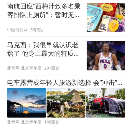
南航回应“西梅汁致多名乘
客排队上厕所”：暂时无法
核查是否发放西梅汁
中国能源网
33跟贴
马克西：我很早就认识老
詹了 他身上最大的特质就
是谦逊
北青网-北京青年报
281跟贴
电车露营成年轻人旅游新选择 会“冲击”传统住宿业吗？
北青网-北京青年报
168跟贴