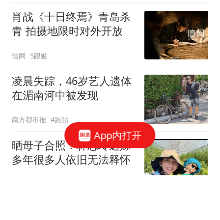
肖战《十日终焉》青岛杀
青 拍摄地限时对外开放
信网
5跟贴
凌晨失踪，46岁艺人遗体
在湄南河中被发现
南方都市报
4跟贴
App内打开
晒母子合照！林志玲远嫁
多年很多人依旧无法释怀
精彩背后
35跟贴
段奕宏增肥15斤演文职警