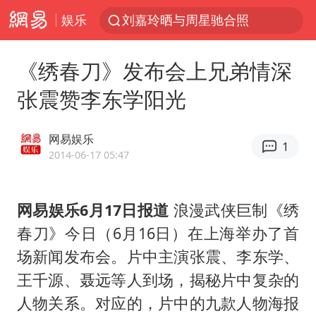
娱乐
刘嘉玲晒与周星驰合照
香港刷新1884年以来最高气温纪录
《绣春刀》发布会上兄弟情深
独闯南太行的失联女生最后轨迹已确认
张震赞李东学阳光
央视新主播李秋莹母校发文祝贺
上门女婿出轨女邻居多年被判重婚罪
网易娱乐
1
国足U17与阿森纳决赛取消 并列冠军
2014-06-17 05:47
上海全力守护市民“菜篮子”
网易娱乐6月17日报道
浪漫武侠巨制《绣
暑期研学游升温 在旅途中增长知识
春刀》今日（6月16日）在上海举办了首
猫咪过火把节被抹成黑猫
场新闻发布会。片中主演张震、李东学、
BLG经理辟谣Bin离队
王千源、聂远等人到场，揭秘片中复杂的
以军士兵把枪口对准中国记者
人物关系。对应的，片中的九款人物海报