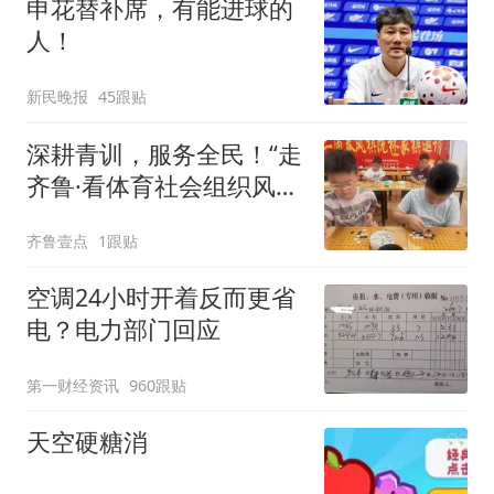
申花替补席，有能进球的
人！
新民晚报
45跟贴
深耕青训，服务全民！“走
齐鲁·看体育社会组织风
采”走进沂水
齐鲁壹点
1跟贴
空调24小时开着反而更省
电？电力部门回应
第一财经资讯
960跟贴
天空硬糖消