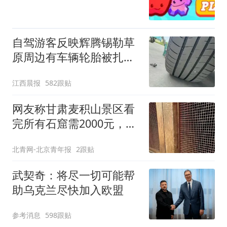
自驾游客反映辉腾锡勒草
原周边有车辆轮胎被扎，
修理店铺换胎价格高达千
江西晨报
582跟贴
元，官方发布情况通报
网友称甘肃麦积山景区看
完所有石窟需2000元，景
区：部分石窟受特别保
北青网-北京青年报
2跟贴
护，游客可按需买
武契奇：将尽一切可能帮
助乌克兰尽快加入欧盟
参考消息
598跟贴