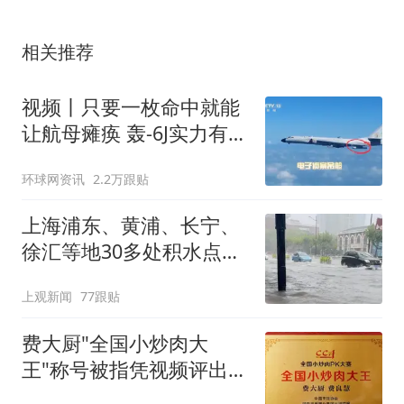
相关推荐
视频丨只要一枚命中就能
让航母瘫痪 轰-6J实力有多
强？
环球网资讯
2.2万跟贴
上海浦东、黄浦、长宁、
徐汇等地30多处积水点正
在抢排
上观新闻
77跟贴
费大厨"全国小炒肉大
王"称号被指凭视频评出
官方回应