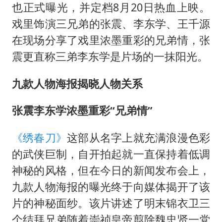
云南一男子胃中取出180颗铁钉
也正式曝光，并定档8月20日热血上映。
曹颖儿子首次演长剧
戏里饰演三兄弟的张震、李东学、王千源
“开学三件套”全线暴涨
在现场分享了戏里浓墨重彩的兄弟情，张
震更直称三弟李东学是片场的一抹阳光。
总书记点赞的非遗苗绣焕发新生机
九款人物海报揭晓人物关系
张震李东学浓墨重彩“兄弟情”
《绣春刀》
这部从名字上就充满浪漫色彩
的武侠巨制，自开拍起就一直保持着低调
神秘的风格，但在今日的新闻发布会上，
九款人物海报的曝光终于向媒体揭开了该
片的神秘面纱。该片讲述了明末锦衣卫三
个结拜兄弟随着崇祯皇帝翦除魏忠贤一党