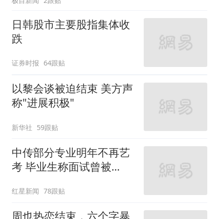
极目新闻
2跟贴
日韩股市主要股指集体收
跌
证券时报
64跟贴
以黎会谈被迫结束 美方声
称"进展积极"
新华社
59跟贴
中传部分专业明年不再艺
考 毕业生称面试曾被
问“如何策划晚会” 专家：
红星新闻
78跟贴
遏制“艺考捷径化”
周也热恋结束，六个字暴