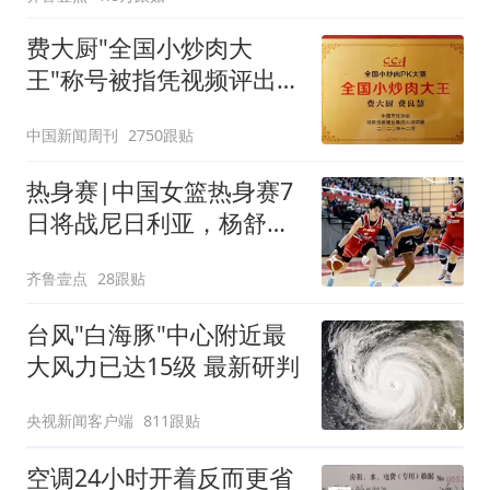
费大厨"全国小炒肉大
王"称号被指凭视频评出
官方回应
中国新闻周刊
2750跟贴
热身赛|中国女篮热身赛7
日将战尼日利亚，杨舒予
有望出战
齐鲁壹点
28跟贴
台风"白海豚"中心附近最
大风力已达15级 最新研判
央视新闻客户端
811跟贴
空调24小时开着反而更省