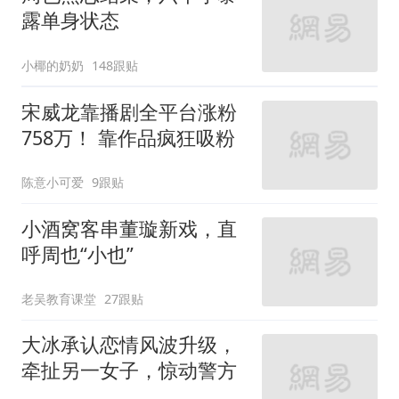
露单身状态
小椰的奶奶
148跟贴
宋威龙靠播剧全平台涨粉
758万！ 靠作品疯狂吸粉
陈意小可爱
9跟贴
小酒窝客串董璇新戏，直
呼周也“小也”
老吴教育课堂
27跟贴
大冰承认恋情风波升级，
牵扯另一女子，惊动警方