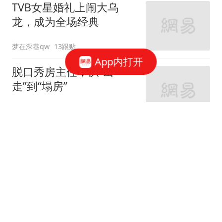
TVB女星婚礼上闹大乌
龙，成为全场经典
梦在深巷qw
13跟贴
App内打开
脱口秀房主任，从“出
走”到“塌房”
围剿白日梦
2跟贴
郑国霖在景区当NPC，40
度高温下穿20斤龙袍
追影客栈
3跟贴
65岁欧阳震华庆生，TVB
好友齐聚