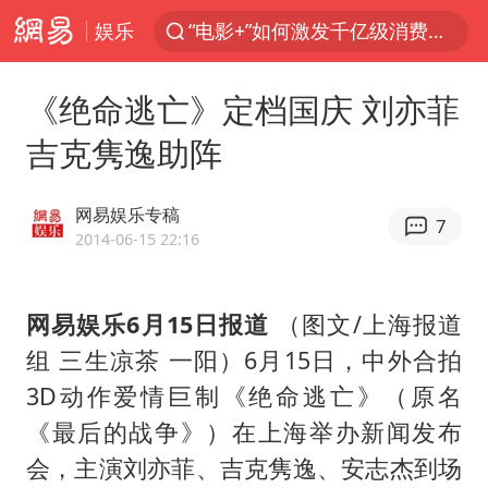
娱乐
“电影+”如何激发千亿级消费新活力？
“秋天的第一杯奶茶”6岁了
《绝命逃亡》定档国庆 刘亦菲
全球首个长时储能一体化产业园量产
吉克隽逸助阵
台风白海豚已进入24小时警戒线
四川宜宾市高县4.9级地震致1人死亡
网易娱乐专稿
7
中国女篮70-67险胜尼日利亚女篮
2014-06-15 22:16
名创优品回应女子吐槽内裤质量差
网易娱乐6月15日报道
（图文/上海报道
上海：台风白海豚或将带来龙卷风
组 三生凉茶 一阳）6月15日，中外合拍
国防部：中国军队坚决反制任何闹海挑衅图谋
3D动作爱情巨制《绝命逃亡》（原名
U17国足三连胜晋级明日之星半决赛
《最后的战争》）在上海举办新闻发布
国乒男单横滨冠军赛全军覆没
会，主演刘亦菲、吉克隽逸、安志杰到场