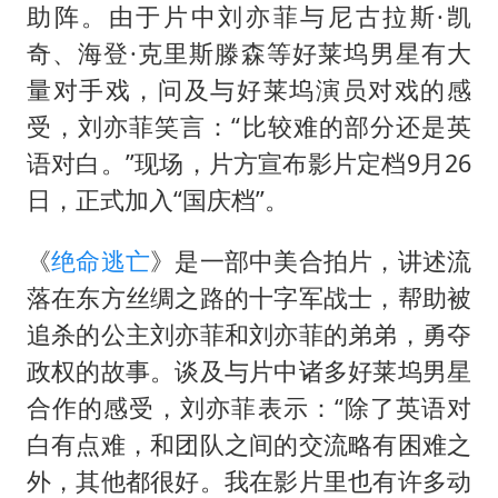
38岁演员求职万岁山NPC成功
助阵。由于片中刘亦菲与尼古拉斯·凯
日本试射“战斧”导弹，国防部回应
奇、海登·克里斯滕森等好莱坞男星有大
胡彦斌韩磊 谁帮谁
量对手戏，问及与好莱坞演员对戏的感
受，刘亦菲笑言：“比较难的部分还是英
胡彦斌获《歌手2026》歌王
语对白。”现场，片方宣布影片定档9月26
我国外贸延续良好增长态势
日，正式加入“国庆档”。
“新疆阿勒泰八月能滑雪”不实
夯实基础开新局
《
绝命逃亡
》是一部中美合拍片，讲述流
落在东方丝绸之路的十字军战士，帮助被
追杀的公主刘亦菲和刘亦菲的弟弟，勇夺
政权的故事。谈及与片中诸多好莱坞男星
合作的感受，刘亦菲表示：“除了英语对
白有点难，和团队之间的交流略有困难之
外，其他都很好。我在影片里也有许多动