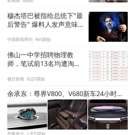
星视频
6跟贴
穆杰塔巴被指给总统下"最
后警告" 爆料人发声意味
深长
中国新闻周刊
965跟贴
佛山一中学招聘物理教
师，笔试前13名均遭淘
汰？教育局：已叫停招
极目新闻
6227跟贴
聘，成立调查组全面核查
余承东：尊界V800、V680新车24小时大定突破3500台
齐鲁壹点
1.8万跟贴