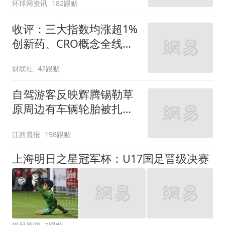
环球网资讯
182跟贴
收评：三大指数均涨超1%
创新药、CRO概念全线走
强
财联社
42跟贴
自驾游客反映辉腾锡勒草
原周边有车辆轮胎被扎，
修理店铺换胎价格高达千
江西晨报
198跟贴
元，官方发布情况通报
上海明日之星冠军杯：U17国足晋级决赛