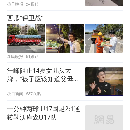
扬子晚报
54跟贴
西瓜“保卫战”
新民晚报
61跟贴
汪峰阻止14岁女儿买大
牌，“孩子应该知道父母的
不易”，称自己买衣服80%
极目新闻
687跟贴
都在淘宝
一分钟两球 U17国足2:1逆
转勒沃库森U17队