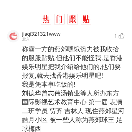
jiaqi321321www
1
北京
称霸一方的燕郊嘿饿势力被我收拾
的服服贴贴,但他们不能怪我,是香港
娱乐明星把我介绍给他们的,他们要
报复,就去找香港娱乐明星吧!
我是凭本事吃饭的!
刘德华曾志伟汤镇业等人所办东方
国际影视艺术教育中心 第一届 表演
二班学员 贾齐 吉林人 现住燕郊星河
皓月小区 被一些人称为燕郊球王 足
球梅西