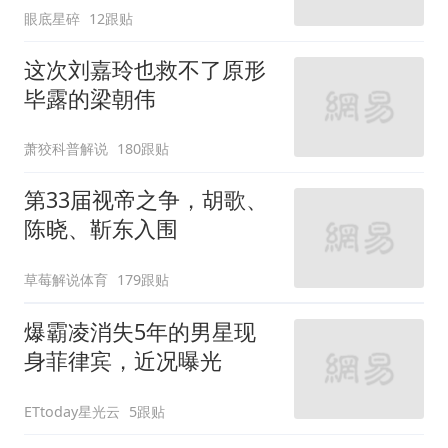
眼底星碎
12跟贴
这次刘嘉玲也救不了原形
毕露的梁朝伟
萧狡科普解说
180跟贴
第33届视帝之争，胡歌、
陈晓、靳东入围
草莓解说体育
179跟贴
爆霸凌消失5年的男星现
身菲律宾，近况曝光
ETtoday星光云
5跟贴