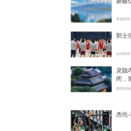
新疆
界面新闻 20
郭士
澎湃新闻 20
灵隐
闭，
都市快报橙柿
杰伦