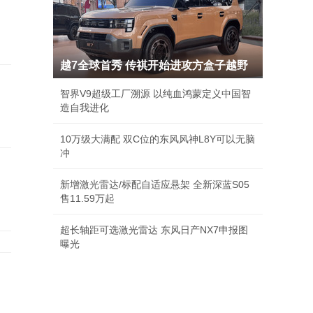
越7全球首秀 传祺开始进攻方盒子越野
智界V9超级工厂溯源 以纯血鸿蒙定义中国智
造自我进化
10万级大满配 双C位的东风风神L8Y可以无脑
冲
新增激光雷达/标配自适应悬架 全新深蓝S05
售11.59万起
超长轴距可选激光雷达 东风日产NX7申报图
曝光