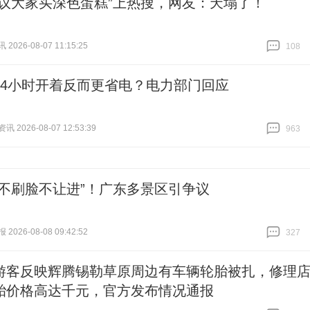
建议大家买深色蛋糕”上热搜，网友：天塌了！
026-08-07 11:15:25
108
跟贴
108
24小时开着反而更省电？电力部门回应
 2026-08-07 12:53:39
963
跟贴
963
“不刷脸不让进”！广东多景区引争议
026-08-08 09:42:52
327
跟贴
327
游客反映辉腾锡勒草原周边有车辆轮胎被扎，修理
胎价格高达千元，官方发布情况通报