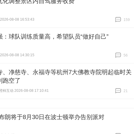
优化调整景区内自驾服务收费
26-08-08 16:53:43
159
跟贴
159
强：球队训练质量高，希望队员“做好自己”
26-08-08 14:30:15
56
跟贴
56
寺、净慈寺、永福寺等杭州7大佛教寺院明起临时关
别跑空了
互动 2026-08-08 17:10:41
21
跟贴
21
-布朗将于8月30日在波士顿举办告别派对