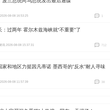
：波兰总统向乌总统发出最后通牒
26-08-08 16:53:25
1
跟贴
1
长：过两年 霍尔木兹海峡就“不重要”了
 2026-08-08 15:37:31
712
跟贴
712
国家和地区力挺因凡蒂诺 墨西哥的"反水"耐人寻味
26-08-08 11:57:39
38
跟贴
38