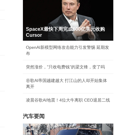
SpaceX最快下周完成600亿美元收购
Cursor
OpenAI新模型网络攻击能力引发警惕 延期发
布
突然涨价，"只收电费钱"的梁文锋，变了吗
谷歌AI帝国越建越大 打江山的人却开始集体
离开
凌晨谷歌AI地震！4位大牛离职 CEO退居二线
汽车要闻