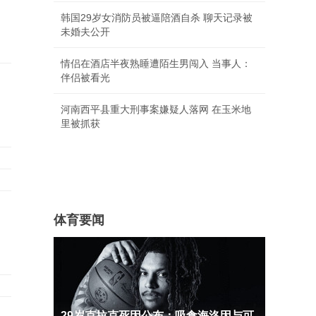
韩国29岁女消防员被逼陪酒自杀 聊天记录被
未婚夫公开
情侣在酒店半夜熟睡遭陌生男闯入 当事人：
伴侣被看光
河南西平县重大刑事案嫌疑人落网 在玉米地
里被抓获
体育要闻
29岁克拉克死因公布：吸食海洛因与可