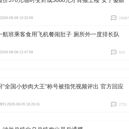
报价570元临时变卦成5060元才肯搬上楼 女子傻眼
26-08-08 10:32:08
16987
跟贴
16987
一航班乘客食用飞机餐闹肚子 厕所外一度排长队
26-08-08 12:47:08
643
跟贴
643
厨"全国小炒肉大王"称号被指凭视频评出 官方回应
 2026-08-05 18:26:41
2751
跟贴
2751