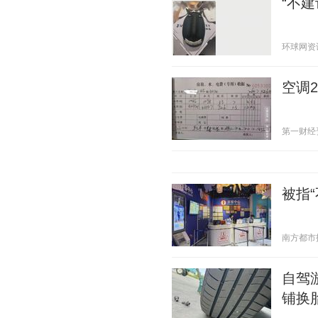
“不
环球网资讯 2
空调
第一财经资讯
被指
南方都市报 2
自驾
铺换