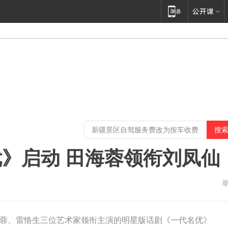
》启动 田海蓉领衔刘凤仙
蓉、雷恪生三位艺术家领衔主演的明星版话剧《一代名优》