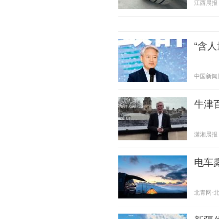
江西晨报 20
“含
中国新闻周刊
牛津
潇湘晨报 20
电车
北青网-北京