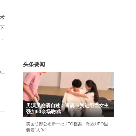
术
下
，
头条要闻
11
男演员崩溃自述：富婆带资进组当女主
强加60余场吻戏
美国防部公布新一批UFO档案：坠毁UFO里
装着"人体"