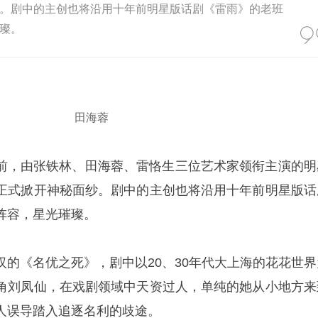
。剧中的主创也将沿用十年前明星版话剧《雷雨》的老班
璨。
田海蓉
前，由张铁林、田海蓉、雷恪生三位艺术家领衔主演的明
正式掀开神秘面纱。剧中的主创也将沿用十年前明星版话
阵容，星光璀璨。
汉的《名优之死》，剧中以20、30年代大上海的花花世界
角刘凤仙，在戏剧领域中天资过人，单纯的她从小地方来
人误导踏入追逐名利的歧途。