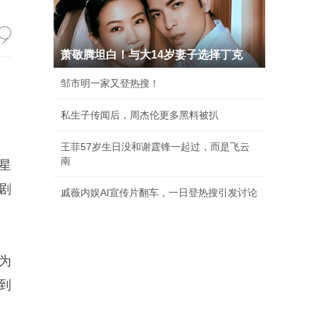
萧敬腾坦白！与大14岁妻子选择丁克
邹市明一家又登热搜！
私生子传闻后，周杰伦更多黑料被扒
王菲57岁生日没和谢霆锋一起过，而是飞云
南
星
剧
戚薇内娱AI宣传片翻车，一日登热搜引发讨论
为
到