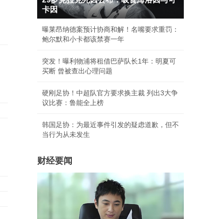
卡因
曝莱昂纳德案预计协商和解！名嘴要求重罚：
鲍尔默和小卡都该禁赛一年
突发！曝利物浦将租借巴萨队长1年：明夏可
买断 曾被查出心理问题
硬刚足协！中超队官方要求换主裁 列出3大争
议比赛：鲁能全上榜
韩国足协：为最近事件引发的疑虑道歉，但不
当行为从未发生
财经要闻