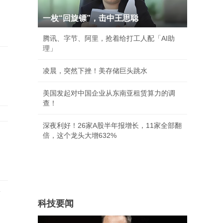
一枚“回旋镖”，击中王思聪
腾讯、字节、阿里，抢着给打工人配「AI助
理」
凌晨，突然下挫！美存储巨头跳水
美国发起对中国企业从东南亚租赁算力的调
查！
深夜利好！26家A股半年报增长，11家全部翻
倍，这个龙头大增632%
店
科技要闻