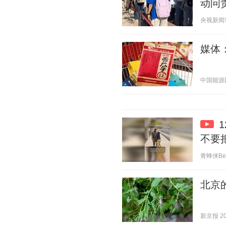
动问
央视新闻客户
媒体
中国能源网 2
不要
青蜂侠Bee 
北京
新京报 202