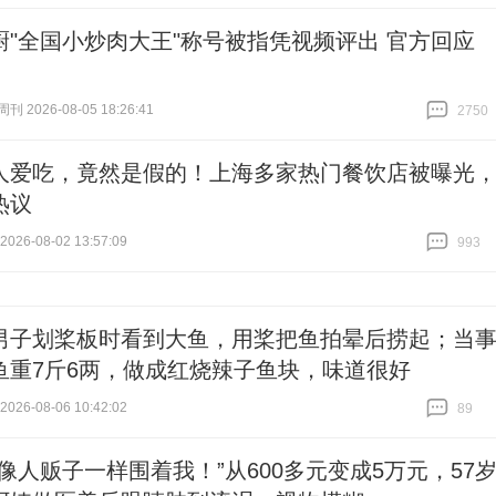
跟贴
53
厨"全国小炒肉大王"称号被指凭视频评出 官方回应
 2026-08-05 18:26:41
2750
跟贴
2750
人爱吃，竟然是假的！上海多家热门餐饮店被曝光
热议
26-08-02 13:57:09
993
跟贴
993
男子划桨板时看到大鱼，用桨把鱼拍晕后捞起；当
鱼重7斤6两，做成红烧辣子鱼块，味道很好
26-08-06 10:42:02
89
跟贴
89
售像人贩子一样围着我！”从600多元变成5万元，57