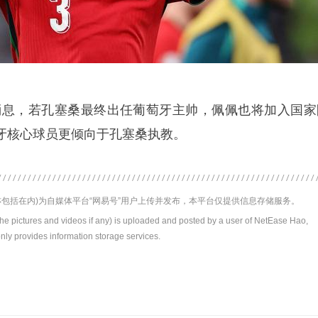
na独家消息，若孔塞桑最终出任葡萄牙主帅，佩佩也将加入国
牙核心球员更倾向于孔塞桑执教。
包括在内)为自媒体平台“网易号”用户上传并发布，本平台仅提供信息存储服务。
the pictures and videos if any) is uploaded and posted by a user of NetEase Hao,
nly provides information storage services.