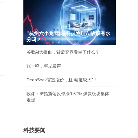
"杭州六小龙"群核科技物理AI故事有水
分吗？
，
谷歌AI大换血，背后究竟发生了什么？
张一鸣，罕见发声
DeepSeek官宣涨价，且“幅度较大”！
事
收评：沪指震荡反弹涨0.57% 煤炭板块集体
走强
科技要闻
岁