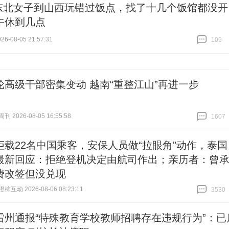
东北女子到山西玩错过饭点，找了十几个饭馆都没开
午休到几点
6-08-05 21:57:31
109
跟贴
109
轮高级干部密集变动 越南“重整江山”再进一步
 2026-08-05 16:55:58
1607
跟贴
1607
拒载22名中国乘客，安保人员做“拉眼角”动作，泰国
最新回应：拒绝登机决定由航司作出；亲历者：曾
费改签但没兑现
互动 2026-08-06 08:23:11
3530
跟贴
3530
雷州通报“特殊教育学校教师招聘存在违规行为”：已