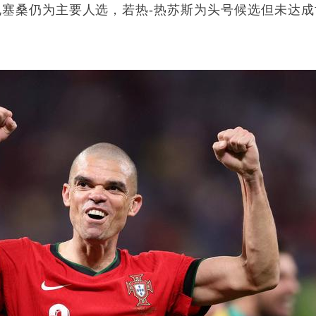
塞桑仍为主要人选，若热-
热苏斯
为头号候选但未达成