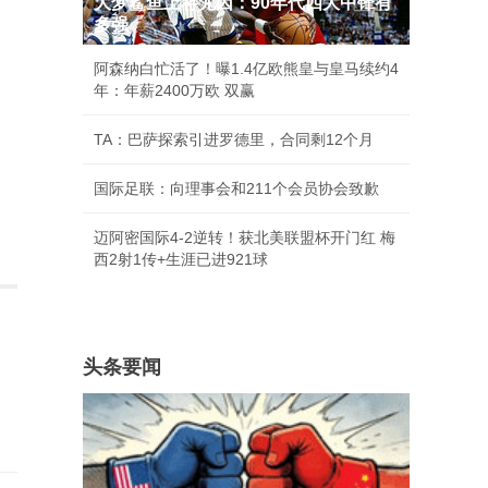
大梦鲨鱼上将尤因：90年代四大中锋有
多强
阿森纳白忙活了！曝1.4亿欧熊皇与皇马续约4
年：年薪2400万欧 双赢
TA：巴萨探索引进罗德里，合同剩12个月
国际足联：向理事会和211个会员协会致歉
迈阿密国际4-2逆转！获北美联盟杯开门红 梅
西2射1传+生涯已进921球
头条要闻