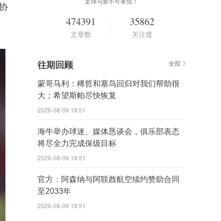
足球与爱不可辜负！
协
474391
35862
文章数
关注度
往期回顾
全部
蒙哥马利：稀哲和塞鸟回归对我们帮助很
大；希望斯帕尽快恢复
2026-08-06 18:51
海牛举办球迷、媒体恳谈会，俱乐部表态
将尽全力完成保级目标
2026-08-06 18:51
官方：阿森纳与阿联酋航空续约赞助合同
至2033年
2026-08-06 18:51