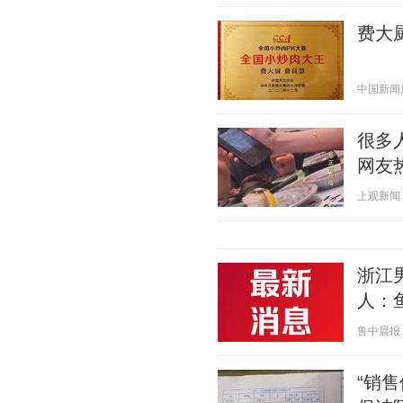
费大
中国新闻周刊
很多
网友
上观新闻 20
浙江
人：
鲁中晨报 20
“销