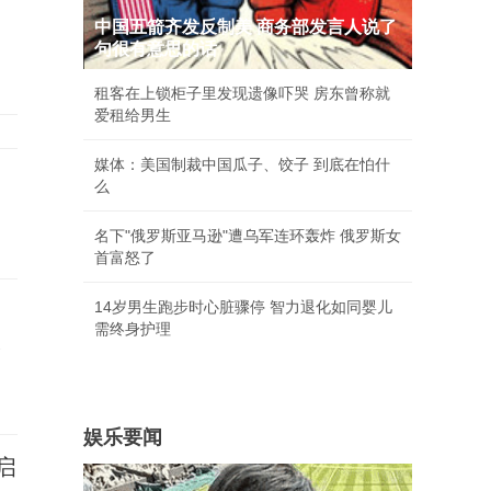
中国五箭齐发反制美 商务部发言人说了
句很有意思的话
租客在上锁柜子里发现遗像吓哭 房东曾称就
爱租给男生
媒体：美国制裁中国瓜子、饺子 到底在怕什
么
名下"俄罗斯亚马逊"遭乌军连环轰炸 俄罗斯女
首富怒了
14岁男生跑步时心脏骤停 智力退化如同婴儿
需终身护理
承
娱乐要闻
启