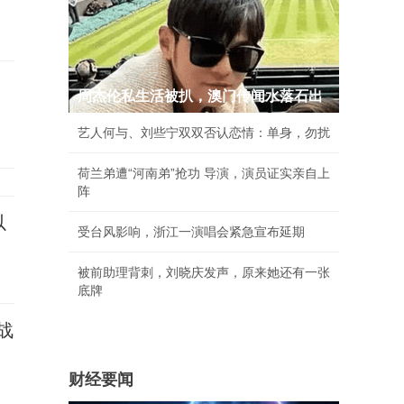
周杰伦私生活被扒，澳门传闻水落石出
艺人何与、刘些宁双双否认恋情：单身，勿扰
荷兰弟遭“河南弟”抢功 导演，演员证实亲自上
阵
以
受台风影响，浙江一演唱会紧急宣布延期
被前助理背刺，刘晓庆发声，原来她还有一张
底牌
战
财经要闻