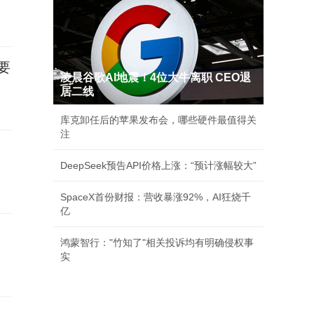
要
凌晨谷歌AI地震！4位大牛离职 CEO退
居二线
库克卸任后的苹果发布会，哪些硬件最值得关
注
DeepSeek预告API价格上涨：“预计涨幅较大”
SpaceX首份财报：营收暴涨92%，AI狂烧千
亿
鸿蒙智行："竹知了"相关投诉均有明确侵权事
实