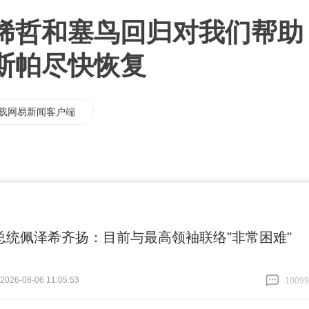
稀哲和塞鸟回归对我们帮助
斯帕尽快恢复
载网易新闻客户端
总统佩泽希齐扬：目前与最高领袖联络"非常困难"
26-08-06 11:05:53
10099
跟贴
10099