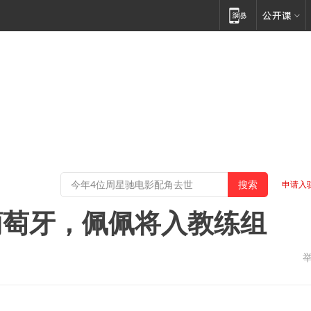
申请入
葡萄牙，佩佩将入教练组