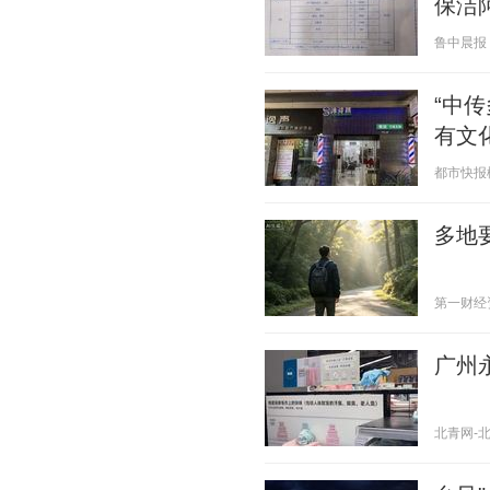
保洁
鲁中晨报 20
“中
有文
都市快报橙柿
多地
第一财经资讯
广州
北青网-北京