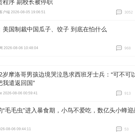
责程序 副校长被停职
端 2026-08-05 19:06:51
3052
跟贴
3052
：美国制裁中国瓜子、饺子 到底在怕什么
026-08-06 10:48:04
968
跟贴
968
12岁摩洛哥男孩边境哭泣恳求西班牙士兵：“可不可
把我遣返回国”
2026-08-06 00:59:41
913
跟贴
913
的“毛毛虫”进入暴食期，小鸟不爱吃，数亿头小蜂迎
6-08-06 09:44:11
53