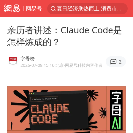
夏日经济乘热而上 消费市场向新而行
网易号
于东来回应胖东来近25年老店年底关闭
以拒绝“和平委员会”的加沙和平计划
亲历者讲述：Claude Code是
浙江省甬江发生2026年第1号洪水
怎样炼成的？
国足U17与阿森纳决赛取消 并列冠军
字母榜
独闯南太行的失联女生最后轨迹已确认
2
2026-07-08 15:16
·北京
·网易号科技内容作者
全球最大级别运输船通过长江大桥
香港刷新1884年以来最高气温纪录
央视新主播李秋莹母校发文祝贺
上门女婿出轨女邻居多年被判重婚罪
上海全力守护市民“菜篮子”
暑期研学游升温 在旅途中增长知识