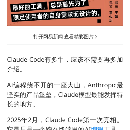
猫咪过火把节被抹成黑猫
BLG经理辟谣Bin离队
以军士兵把枪口对准中国记者
打开网易新闻 查看精彩图片
云南一男子胃中取出180颗铁钉
曹颖儿子首次演长剧
Claude Code有多牛，应该不需要再多加
总书记点赞的非遗苗绣焕发新生机
介绍。
AI编程绕不开的一座大山，Anthropic最
坚实的产品堡垒，Claude模型最能发挥特
长的地方。
2025年2月，Claude Code第一次亮相。
它最早是一个跑在终端里的AI
编程
工具，