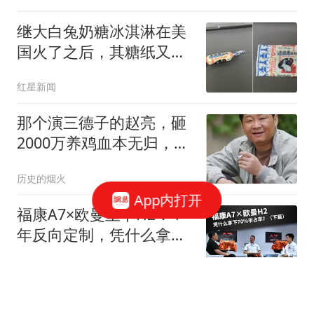
继大白兔奶糖冰淇淋在美
国火了之后，其糖纸又火
了！海外博主盛赞：平面
红星新闻
设计经典之作
那个演三德子的赵亮，砸
2000万养鸡血本无归，抑
郁 7 年现状如何
历史的烟火
App内打开
福康A7×欧曼重卡H2：4
年反向定制，凭什么拿下
70%市占率？（下）
汽车观察AUTO
汪峰自曝14岁女儿想买奢