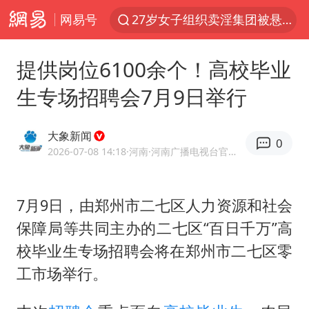
网易号
27岁女子组织卖淫集团被悬赏通缉
泰国校园枪击案死亡人数升至7人
提供岗位6100余个！高校毕业
泸溪河：桃酥吃出金属牙冠视频不实
生专场招聘会7月9日举行
美国将对多晶硅衍生品加征15%关税
改名后的“青海拉面”店
大象新闻
0
女子开一天一夜空调后二氧化碳中毒
2026-07-08 14:18
·河南
·河南广播电视台官方网易号
泰高官回应中国人在泰遭歧视：全面调查
7月9日，由郑州市二七区人力资源和社会
河南某医院2.33亿工程串标案细节披露
保障局等共同主办的二七区“百日千万”高
公司“上四休三”但要降薪1000元
校毕业生专场招聘会将在郑州市二七区零
台风灿鸿未来对中国无影响
工市场举行。
美媒称美国想用战术核武器对抗中俄