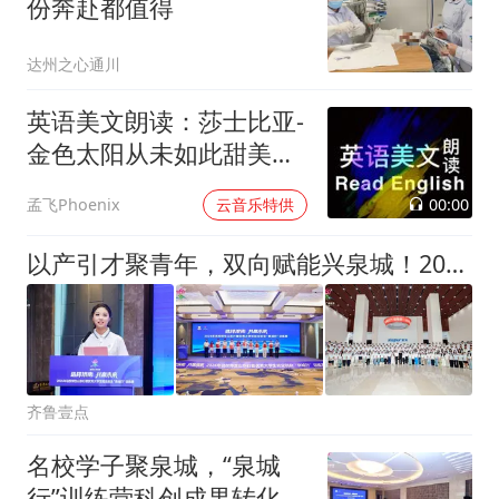
份奔赴都值得
达州之心通川
英语美文朗读：莎士比亚-
金色太阳从未如此甜美吻
过
00:00
孟飞Phoenix
云音乐特供
以产引才聚青年，双向赋能兴泉城！2026年名校师生山东行收官
齐鲁壹点
名校学子聚泉城，“泉城
行”训练营科创成果转化对