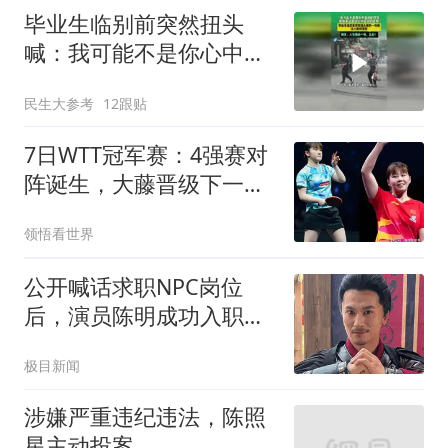
毕业生临别前突然扭头
喊：我可能不是你心中最
好的学生，但你永远是我
民生大参考
12跟贴
心中最好的老师
7日WTT冠军赛：4强赛对
阵诞生，大藤晋级下一
轮，陈幸同遇挑战！
领悟看世界
公开喊话求职NPC岗位
后，演员陈明成功入职万
岁山武侠城，当事人：将
极目新闻
饰演林冲，何时亮相需等
景区安排
涉嫌严重违纪违法，陈照
星主动投案