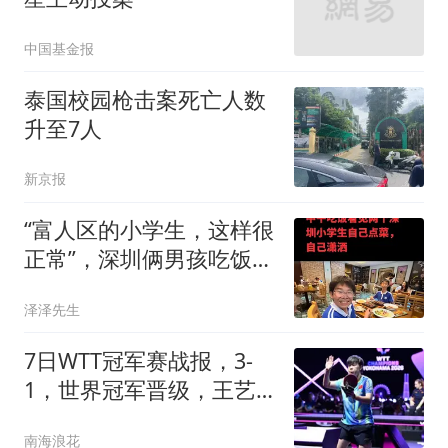
中国基金报
泰国校园枪击案死亡人数
升至7人
新京报
“富人区的小学生，这样很
正常”，深圳俩男孩吃饭视
频，让大人自愧不如
泽泽先生
7日WTT冠军赛战报，3-
1，世界冠军晋级，王艺
迪迎中国德比
南海浪花