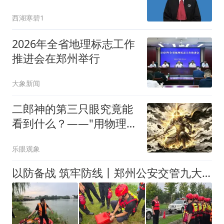
文搞懂能赔多少
西湖寒碧1
2026年全省地理标志工作
推进会在郑州举行
大象新闻
二郎神的第三只眼究竟能
看到什么？——"用物理读
西游"系列第八期
乐眼观象
以防备战 筑牢防线丨郑州公安交管九大队开展防汛应急暨水域救援专项训练