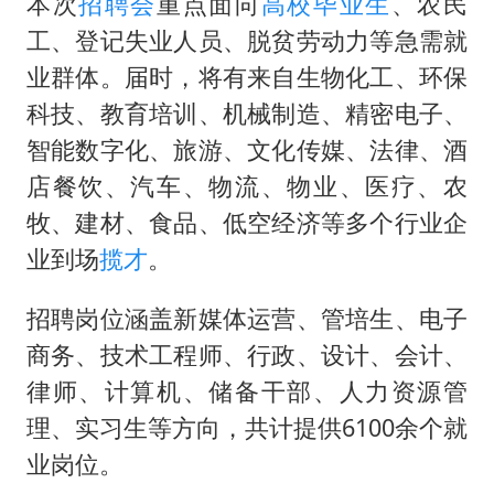
985博士后被曝在妻子孕期出轨后续
本次
招聘会
重点面向
高校毕业生
、农民
工、登记失业人员、脱贫劳动力等急需就
“空调24小时开着更省电”不实
业群体。届时，将有来自生物化工、环保
如何把百年大党建设得更加坚强有力？
科技、教育培训、机械制造、精密电子、
智能数字化、旅游、文化传媒、法律、酒
店餐饮、汽车、物流、物业、医疗、农
牧、建材、食品、低空经济等多个行业企
业到场
揽才
。
招聘岗位涵盖新媒体运营、管培生、电子
商务、技术工程师、行政、设计、会计、
律师、计算机、储备干部、人力资源管
理、实习生等方向，共计提供6100余个就
业岗位。