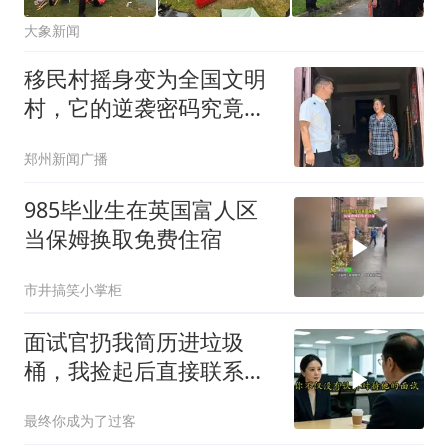
大象新闻
移民村摇身变为全国文明
村，它的逆袭密码究竟藏
在哪？
郑州新闻广播
985毕业生在英国富人区
当保姆换取免费住宿
市井搞笑小掌柜
面试官扔我简历进垃圾
桶，我捡起后直接联系其
上司投诉
最终你成为了过客