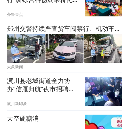
接会顺利举行
齐鲁壹点
郑州交警持续严查货车闯禁行、机动车违法停车、行人闯红灯！曝光→
大象新闻
潢川县老城街道全力协
办“信雁归航”夜市招聘会
贴心服务群众就近就业
潢川新印象
天空硬糖消