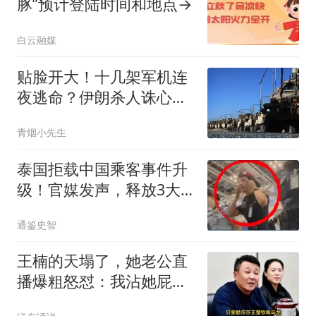
豚”预计登陆时间和地点→
白云融媒
贴脸开大！十几架军机连
夜逃命？伊朗杀人诛心，
老底被当地人掀翻
青烟小先生
泰国拒载中国乘客事件升
级！官媒发声，释放3大
信号，这下麻烦了
通鉴史智
王楠的天塌了，她老公直
播爆粗怒怼：我沾她屁
光！全网炸锅