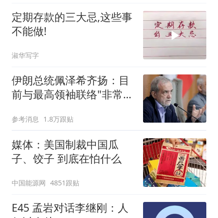
定期存款的三大忌,这些事
不能做!
淑华写字
伊朗总统佩泽希齐扬：目
前与最高领袖联络"非常困
难"
参考消息
1.8万跟贴
媒体：美国制裁中国瓜
子、饺子 到底在怕什么
中国能源网
4851跟贴
E45 孟岩对话李继刚：人