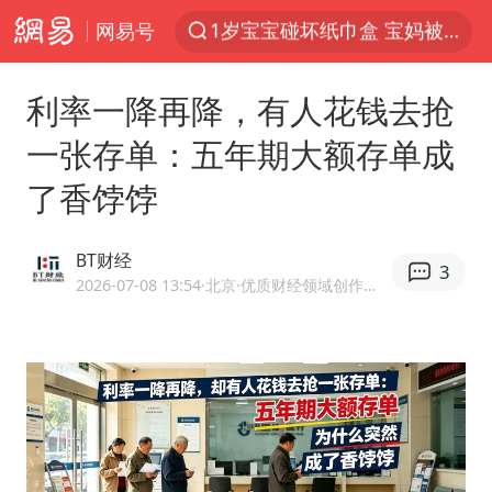
网易号
以“新”破局 首发经济点亮城市消费活力
Meta被判支付5.67亿美元
利率一降再降，有人花钱去抢
台风白海豚逼近 暴雨大暴雨来袭
一张存单：五年期大额存单成
47岁妈妈突然产女 26岁女儿：很震惊
了香饽饽
阿根廷足协发文力挺因凡蒂诺
中国稀土盘中涨停
BT财经
3
A股开盘：民爆、CPO等概念走强
2026-07-08 13:54
·北京
·优质财经领域创作者 国家网信办首批境内金融信息服务备案机构
日本广岛民众举行游行反对政府行径
21楼高空抛物嫌疑人被拘留
男子杀人后逃进深山21年活得像野人
日韩股市高开跳水 SK海力士下挫转跌