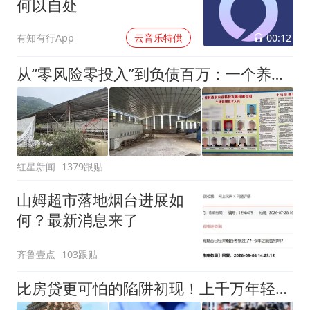
何以自处
00:12
有知有行App
云音乐特供
从“零风险零投入”到负债百万：一个养牛项目崩盘后，谁该为农户的贷款买单丨红星调查
红星新闻
1379跟贴
山姆超市落地烟台进展如
何？最新消息来了
齐鲁壹点
103跟贴
比房贷更可怕的陷阱初现！上千万年轻人成收割目标，5年掏空未来