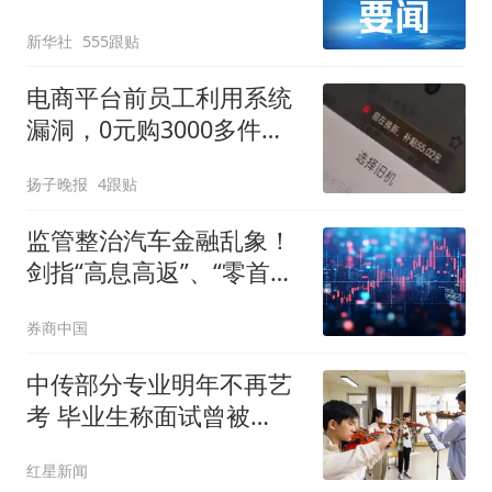
新华社
555跟贴
电商平台前员工利用系统
漏洞，0元购3000多件家
电！
扬子晚报
4跟贴
监管整治汽车金融乱象！
剑指“高息高返”、“零首
付”“低首付”诱导购车
券商中国
中传部分专业明年不再艺
考 毕业生称面试曾被
问“如何策划晚会” 专家：
红星新闻
遏制“艺考捷径化”