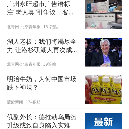
广州永旺超市广告语标
注“老人臭”引争议，客服
回应
北青网-北京青年报
161跟贴
湖人老板：我们将竭尽全
力 让洛杉矶湖人再次成为
冠军之师
北青网-北京青年报
39跟贴
明治牛奶，为何中国市场
跌下神坛？
蓝鲸新闻
134跟贴
俄副外长：德推动乌局势
升级或致自身陷入灾难