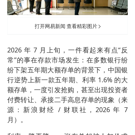
台风白海豚最新路径研判来了
OpenAI为免费用户升级GPT-5.6 Luna
船舶避风项目停工 多地全力防台风
打开网易新闻 查看精彩图片
我国编制完成新版全月地质图
“深圳地面沉降致车辆损坏”不实
2026 年 7 月上旬，一件看起来有点“反
男子结婚8年发现3个女儿均非亲生
常”的事在存款市场发生：在多数银行纷
纷下架五年期大额存单的背景下，中国银
奋进开新局 实干挑大梁
行逆势上新一款五年期、利率 1.6% 的大
额存单，一度引发抢购，甚至出现投资者
付费转让、承接二手高息存单的现象（来
源：新浪财经 / 财联社，2026 年 7
月）。