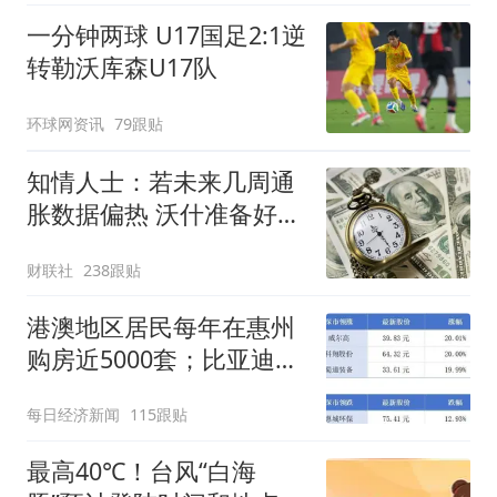
一分钟两球 U17国足2:1逆
转勒沃库森U17队
环球网资讯
79跟贴
知情人士：若未来几周通
胀数据偏热 沃什准备好加
息
财联社
238跟贴
港澳地区居民每年在惠州
购房近5000套；比亚迪销
量跻身全球车企第六丨大
每日经济新闻
115跟贴
湾区财经早参
最高40℃！台风“白海