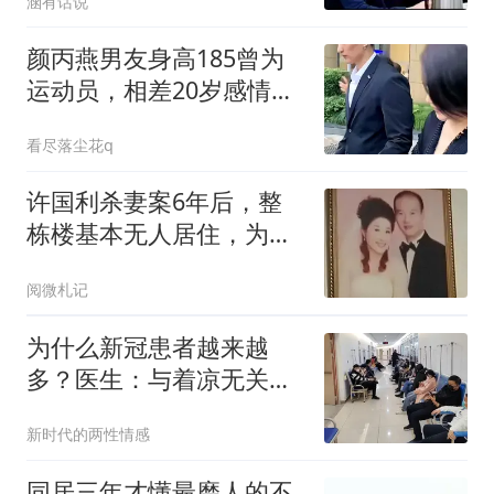
涵有话说
颜丙燕男友身高185曾为
运动员，相差20岁感情令
人羡慕
看尽落尘花q
许国利杀妻案6年后，整
栋楼基本无人居住，为啥
后遗症如此严重？
阅微札记
为什么新冠患者越来越
多？医生：与着凉无关，
多半是这3事做多了
新时代的两性情感
同居三年才懂最磨人的不