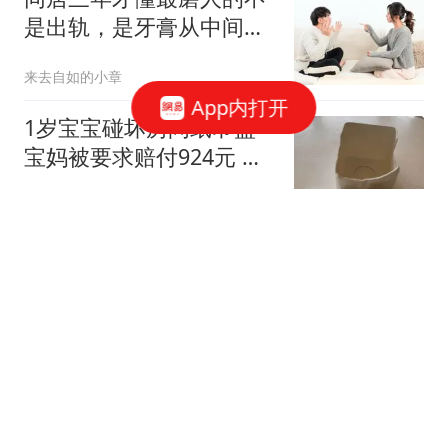
是出轨，是牙膏从中间挤
都要吵三天的小事
来去自如的小章
App内打开
1岁宝宝碰坏房间纸巾盒
宝妈被要求赔付924元 酒
店回应
都市快报橙柿互动
斥资107亿美元，南亚科
技建DRAM新厂
芯智讯
肾好的男性，晨起一般有
这4大表现，占一个都不
错，看看你有几个