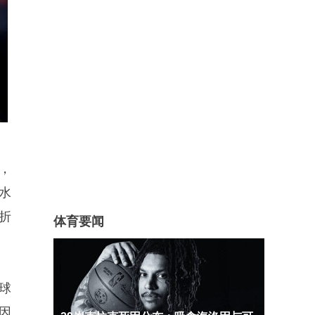
，
水
折
体育要闻
球
因