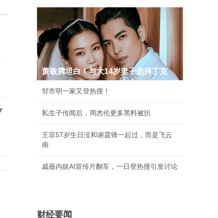
理
萧敬腾坦白！与大14岁妻子选择丁克
邹市明一家又登热搜！
7
私生子传闻后，周杰伦更多黑料被扒
王菲57岁生日没和谢霆锋一起过，而是飞云
南
戚薇内娱AI宣传片翻车，一日登热搜引发讨论
财经要闻