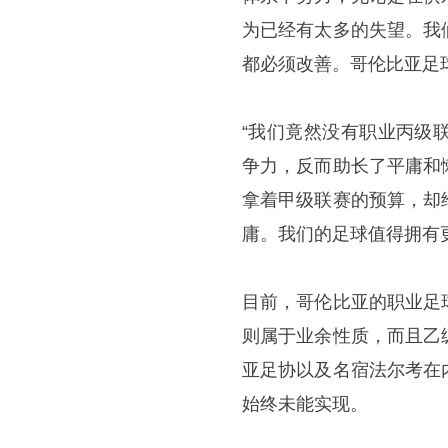
为已经有太多的失望。我
都必须改善。哥伦比亚足
“我们竟然没有职业丙级
争力，反而助长了平庸和
拿着甲级联赛的预算，却
庸。我们的足球值得拥有
目前，哥伦比亚的职业足
则属于业余性质，而且乙
亚足协以及名宿法尔考在
始终未能实现。