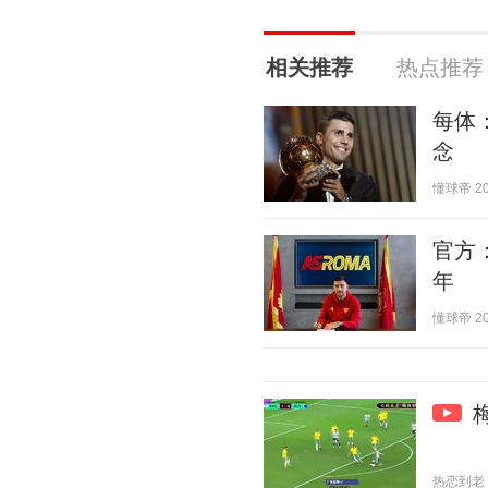
相关推荐
热点推荐
每体
念
懂球帝 202
官方
年
懂球帝 202
热恋到老 20