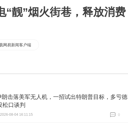
电“靓”烟火街巷，释放消费
载网易新闻客户端
伊朗击落美军无人机，一招试出特朗普目标，多亏德
没松口谈判
26-08-04 16:11:15
0
跟贴
0