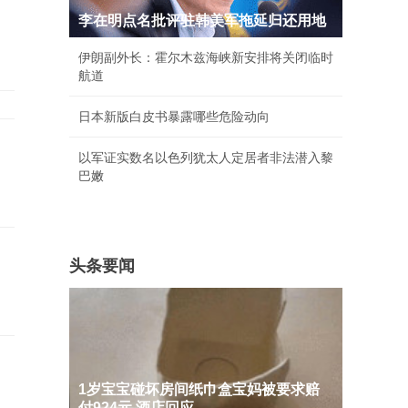
李在明点名批评驻韩美军拖延归还用地
伊朗副外长：霍尔木兹海峡新安排将关闭临时
航道
日本新版白皮书暴露哪些危险动向
以军证实数名以色列犹太人定居者非法潜入黎
巴嫩
头条要闻
1岁宝宝碰坏房间纸巾盒宝妈被要求赔
付924元 酒店回应