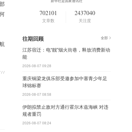
新华社是国家通讯社
部
702101
2437040
何
文章数
关注度
往期回顾
全部
航
江苏宿迁：电“靓”烟火街巷，释放消费新动
能
2026-08-07 09:28
重庆铜梁龙俱乐部受邀参加中塞青少年足
球锦标赛
2026-08-07 08:58
伊朗拟禁止敌对方通行霍尔木兹海峡 对违
规者重罚
2026-08-07 08:24