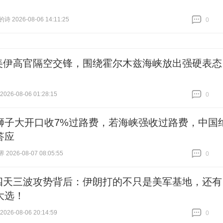
 2026-08-06 14:11:25
0
跟贴
0
美伊高官隔空交锋，围绕霍尔木兹海峡放出强硬表态
26-08-06 01:28:15
0
跟贴
0
狮子大开口收7%过路费，若海峡强收过路费，中国
答应
026-08-07 08:05:55
0
跟贴
0
四天三波攻势背后：伊朗打的不只是美军基地，还有
大选！
26-08-06 20:14:59
0