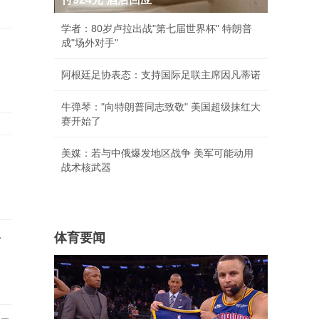
学者：80岁卢拉出战"第七届世界杯" 特朗普
成"场外对手"
阿根廷足协表态：支持国际足联主席因凡蒂诺
牛弹琴："向特朗普同志致敬" 美国超级抹红大
赛开始了
美媒：若与中俄爆发地区战争 美军可能动用
战术核武器
体育要闻
对