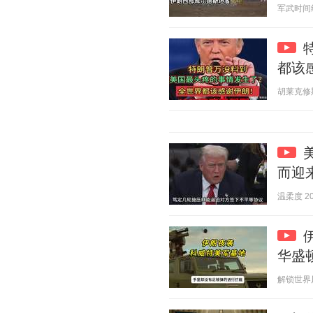
军武时间线 2
都该
胡莱克修斯 2
而迎
温柔度 202
华盛
解锁世界风云