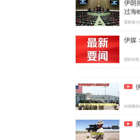
伊朗
过海
观察者小海风
伊媒
国际在线 20
封情舞韵的诗