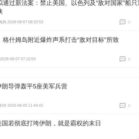
拟通过新法案：禁止美国、以色列及“敌对国家”船只
峡
 2026-08-07 08:33:53
0
跟贴
0
：格什姆岛附近爆炸声系打击“敌对目标”所致
26-08-07 07:10:03
0
跟贴
0
伊朗导弹轰平5座美军兵营
 2026-08-05 11:44:42
0
跟贴
0
美国若彻底打垮伊朗，就是霸权的末日