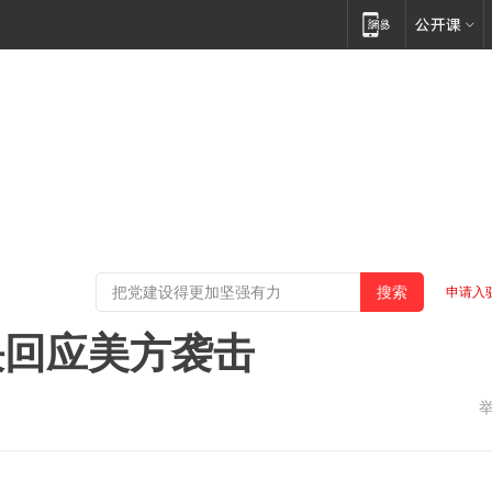
申请入
决回应美方袭击