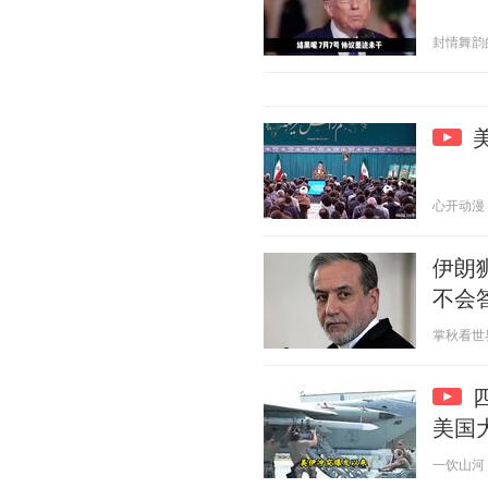
封情舞韵的诗
心开动漫 20
伊朗
不会
掌秋看世界 2
美国
一饮山河 20