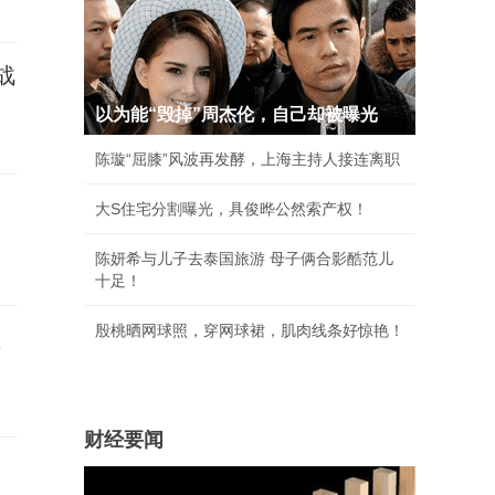
战
以为能“毁掉”周杰伦，自己却被曝光
陈璇“屈膝”风波再发酵，上海主持人接连离职
大S住宅分割曝光，具俊晔公然索产权！
陈妍希与儿子去泰国旅游 母子俩合影酷范儿
十足！
殷桃晒网球照，穿网球裙，肌肉线条好惊艳！
盘
财经要闻