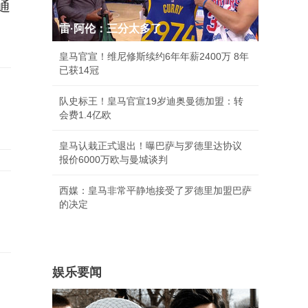
通
雷·阿伦：三分太多了
皇马官宣！维尼修斯续约6年年薪2400万 8年
已获14冠
队史标王！皇马官宣19岁迪奥曼德加盟：转
会费1.4亿欧
皇马认栽正式退出！曝巴萨与罗德里达协议
报价6000万欧与曼城谈判
西媒：皇马非常平静地接受了罗德里加盟巴萨
的决定
娱乐要闻