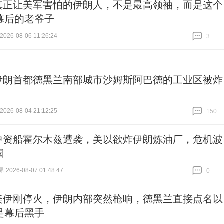
真正让美军害怕的伊朗人，不是最高领袖，而是这个
幕后的老爷子
26-08-06 11:26:24
3
跟贴
3
伊朗首都德黑兰南部城市沙姆斯阿巴德的工业区被炸
26-08-04 21:12:25
150
跟贴
150
中资船霍尔木兹遭袭，美以欲炸伊朗炼油厂，危机波
国
026-08-07 01:48:47
0
跟贴
0
美伊刚停火，伊朗内部突然枪响，德黑兰直接点名以
是幕后黑手