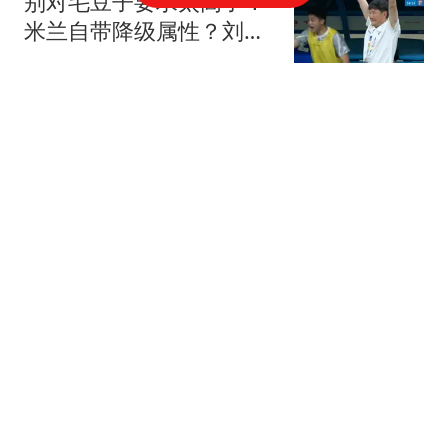
别对毛豆子要求太高了！
米兰自带降级属性？刘军
帅缺席齐鲁德比
刀锋体育
“白海豚”登陆，又一新台
风生成！香港刷新1884年
来最热纪录
珠海发布
房价大局已定？不出意
外，2026下半年“中国房
价”将迎来3大变化
职场资深秘书
彻底凉透！以色列关停成
都领馆，洗白翻车无数