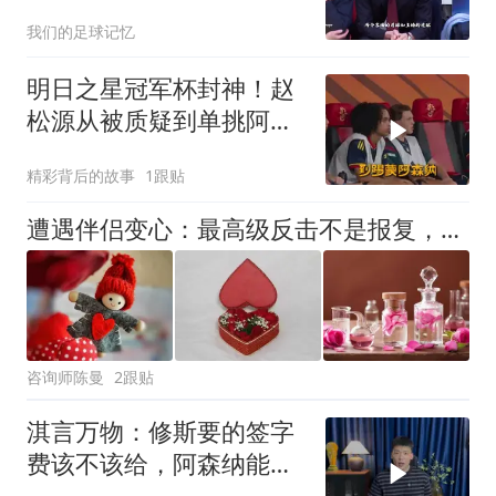
赛次回合
我们的足球记忆
明日之星冠军杯封神！赵
松源从被质疑到单挑阿森
纳防线破门！
精彩背后的故事
1跟贴
遭遇伴侣变心：最高级反击不是报复，是完成这5步“心理蜕变”！
咨询师陈曼
2跟贴
淇言万物：修斯要的签字
费该不该给，阿森纳能得
到他吗？