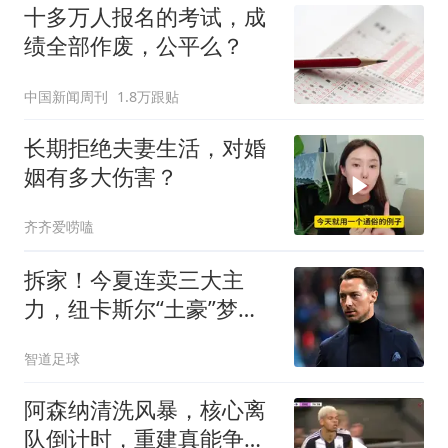
十多万人报名的考试，成
绩全部作废，公平么？
中国新闻周刊
1.8万跟贴
长期拒绝夫妻生活，对婚
姻有多大伤害？
齐齐爱唠嗑
拆家！今夏连卖三大主
力，纽卡斯尔“土豪”梦碎
与残酷的重建阵痛
智道足球
阿森纳清洗风暴，核心离
队倒计时，重建真能争