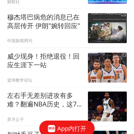
财联社
穆杰塔巴病危的消息已在
高层传开 伊朗"婉转回应"
中国新闻周刊
威少现身！拒绝退役！回
应生涯下一站
篮球教学论坛
左右手无差别进攻有多
难？翻遍NBA历史，这7
个人绝对是高手
弄月公子
App内打开