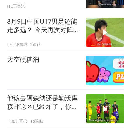
HC王楚淇
8月9日中国U17男足还能
走多远？ 今天再次对阵阿
森纳，深度分析
小七说篮球
3跟贴
天空硬糖消
他该去阿森纳还是勒沃库
森评论区已经炸了，你来
选！
一点儿雨心
15跟贴