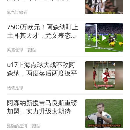
冠？
氧气过敏者
7500万欧元！阿森纳盯上
土耳其天才，尤文表态：
非卖品
风霜侃球
1跟贴
u17上海点球大战不敌阿
森纳，两度落后两度扳平
蜡笔足球
阿森纳新援吉马良斯重磅
加盟，实力升级太期待
浩瀚的星河
1跟贴