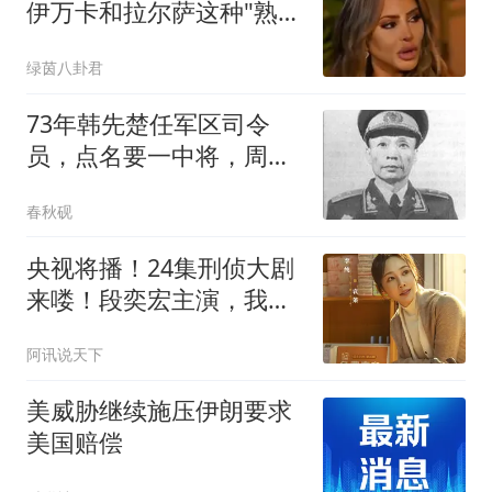
伊万卡和拉尔萨这种"熟透
了的女人"手里？
绿茵八卦君
73年韩先楚任军区司令
员，点名要一中将，周总
理：谁都可以他不行
春秋砚
_20260614034408
央视将播！24集刑侦大剧
来喽！段奕宏主演，我敢
说：想不火太难了
阿讯说天下
美威胁继续施压伊朗要求
美国赔偿