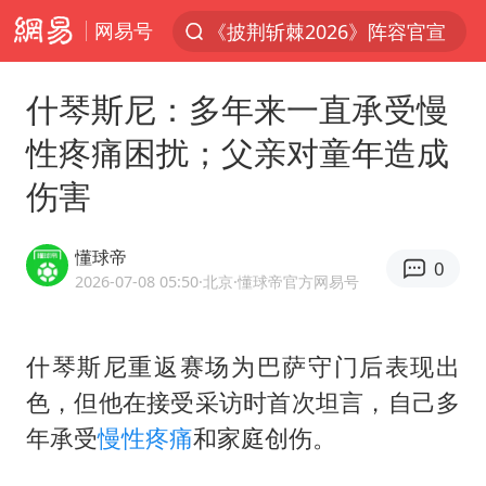
网易号
《披荆斩棘2026》阵容官宣
上半年我国经营主体结构持续优化
什琴斯尼：多年来一直承受慢
俄称边境州遭乌大规模袭击已致13伤
性疼痛困扰；父亲对童年造成
杭州机场已取消航班388架次
伤害
于东来回应胖东来近25年老店年底关闭
浙江省委书记：该停下的坚决停下来
懂球帝
0
中国籍豪华游艇富商之子在泰国被杀
2026-07-08 05:50
·北京
·懂球帝官方网易号
白海豚北上或致京津冀暴雨
美将每月供乌爱国者拦截导弹
什琴斯尼重返赛场为巴萨守门后表现出
色，但他在接受采访时首次坦言，自己多
国足U17与阿森纳决赛取消 并列冠军
年承受
慢性疼痛
和家庭创伤。
10余省份将出现强风雨 局地特大暴雨