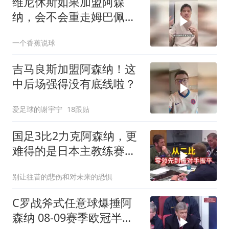
维尼休斯如果加盟阿森
纳，会不会重走姆巴佩的
路？
一个香蕉说球
吉马良斯加盟阿森纳！这
中后场强得没有底线啦？
爱足球的谢宇宁
18跟贴
国足3比2力克阿森纳，更
难得的是日本主教练赛后
的境界
别让往昔的悲伤和对未来的恐惧
C罗战斧式任意球爆捶阿
森纳 08-09赛季欧冠半决