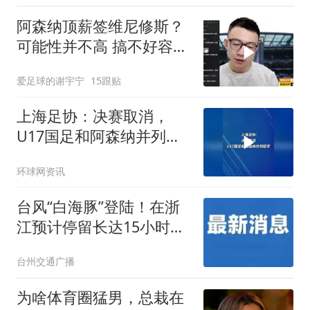
阿森纳顶薪签维尼修斯？
可能性并不高 搞不好容易
三输
爱足球的谢宇宁
15跟贴
上海足协：决赛取消，
U17国足和阿森纳并列冠
军
环球网资讯
台风“白海豚”登陆！在浙
江预计停留长达15小时！
宁波至台州一带已进入核
台州交通广播
心降雨区，风雨影响持续
至8月11日
为啥体育圈猛男，总栽在