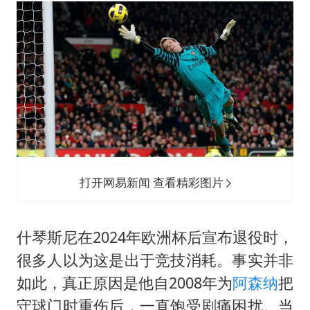
世界第1特鲁姆普斯诺克中国赛一轮游
中国第1高楼阻尼器摆动明显
新疆一婚礼线上邀请引热议
《龙餐馆》 冲奖
上门女婿出轨女邻居多年被判重婚罪
构建更高水平的全民健身公共服务体系
韩军前线部队连曝丑闻
打开网易新闻 查看精彩图片
奋力开创中国式现代化建设新局面
什琴斯尼在2024年欧洲杯后宣布退役时，
很多人以为这是出于竞技消耗。事实并非
如此，真正原因是他自2008年为
阿森纳
把
守球门时重伤后，一直饱受剧痛困扰。当