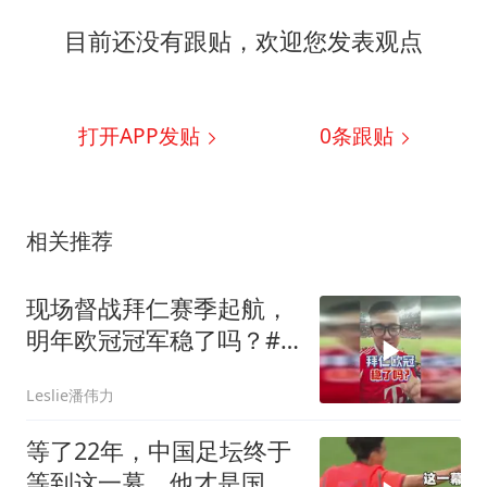
目前还没有跟贴，欢迎您发表观点
打开APP发贴
0
条跟贴
相关推荐
现场督战拜仁赛季起航，
明年欧冠冠军稳了吗？#
潘谈世界杯 #拜仁 #拜仁
Leslie潘伟力
香港行 #潘伟力
等了22年，中国足坛终于
等到这一幕，他才是国少