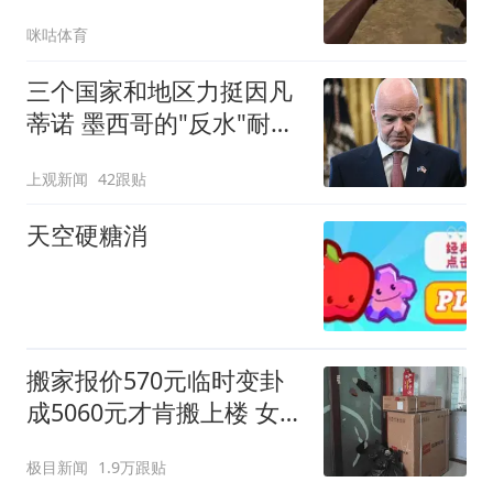
咪咕体育
三个国家和地区力挺因凡
蒂诺 墨西哥的"反水"耐人
寻味
上观新闻
42跟贴
天空硬糖消
搬家报价570元临时变卦
成5060元才肯搬上楼 女子
傻眼
极目新闻
1.9万跟贴