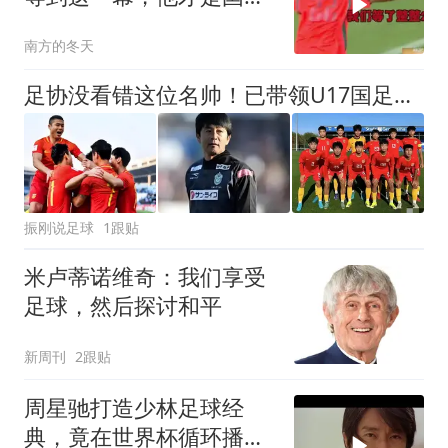
破局的唯一钥匙
南方的冬天
足协没看错这位名帅！已带领U17国足淘汰河床进决赛，值得期待
振刚说足球
1跟贴
米卢蒂诺维奇：我们享受
足球，然后探讨和平
新周刊
2跟贴
周星驰打造少林足球经
典，竟在世界杯循环播