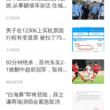
抓:从事砸墙等杂活 住城
中村
红星新闻
男子在12306上买机票因
行程有变退票 被扣了75%
票价
大风新闻
92分钟绝杀，苏州东吴2-
1掀翻中超前冠军，取得2
连胜
侧身凌空斩
“白海豚”即将登陆，薛之
谦两场演唱会紧急取消