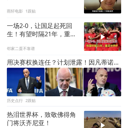
放，影史传奇诞生
雨轩电影
1跟贴
一场2-0，让国足起死回
生！有望时隔21年，重返
世界杯
邻家二蛋不靠谱
用决赛权换连任？计划泄露！因凡蒂诺遭多国抛弃，辞职倒计时！
历史点行
2跟贴
热泪世界杯，致敬佛得角
门将沃齐尼亚！