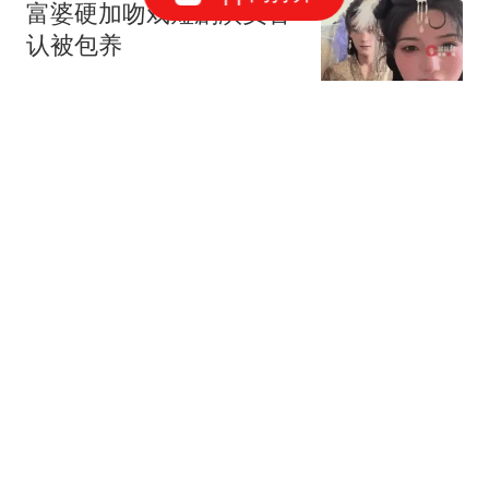
富婆硬加吻戏短剧演员否
认被包养
潇湘晨报
“白海豚”预计明晚登陆，
广东持续高温“焖蒸”
广东卫视
广西一霸王茶姬高仿店被
判赔35万 开品牌店附近20
米处
扬子晚报
太离谱了！再3年詹姆斯
就能拿NBA退休金，数字