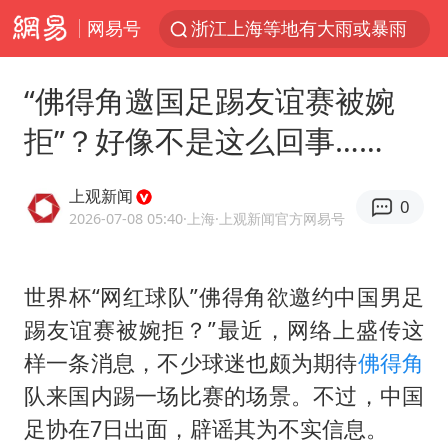
网易号
浙江上海等地有大雨或暴雨
新疆优化调整景区内自驾服务费
“佛得角邀国足踢友谊赛被婉
微信又有新功能，你可以“撤回”你的撤回了！
拒”？好像不是这么回事……
“新疆的交警怎么个个像我妈”
情侣平潭拍日出坠崖1死1伤
上观新闻
0
上四休三，但降薪1000元，你接受吗？
2026-07-08 05:40
·上海
·上观新闻官方网易号
西湖突现狂风暴雨 游客瞬间被浇透
世界杯“网红球队”佛得角欲邀约中国男足
台当局重金为“台独”织“皇帝新衣”
踢友谊赛被婉拒？”最近，网络上盛传这
白海豚将正面袭击贯穿浙江
样一条消息，不少球迷也颇为期待
佛得角
《欢迎来龙餐馆》口碑
队来国内踢一场比赛的场景。不过，中国
郑丽文：台湾从来没有“独立”过
足协在7日出面，辟谣其为不实信息。