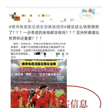
几元成本的AI广告导致千万市值蒸发
茅台部分直营店飞天茅台提价
酒店回应车内过夜被收150元
商场现钱学森巨幅海报 负责人回应
杭州全市有序停课
乐享全民健身 共筑健康中国