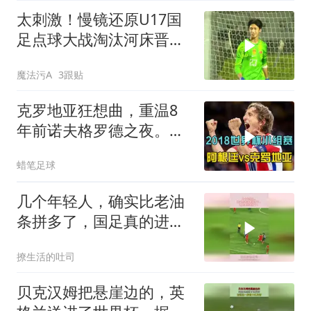
太刺激！慢镜还原U17国
足点球大战淘汰河床晋级
决赛，全场沸腾
魔法污A
3跟贴
克罗地亚狂想曲，重温8
年前诺夫格罗德之夜。莫
德里奇一脚定金球
蜡笔足球
几个年轻人，确实比老油
条拼多了，国足真的进步
了！
撩生活的吐司
贝克汉姆把悬崖边的，英