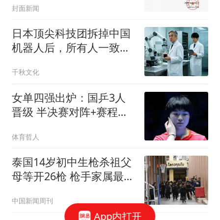
封面新闻
日本顶尖科技团拆掉中国
机器人后，所有人一致决
定，向中国人低头
千秋文化
女单四强出炉：国乒3人
晋级 半决赛对阵+赛程安
排+分析
体育哲人
泰国14岁初中生枪杀祖父
母等开26枪 枪手家属最新
发声
中国新闻周刊
App内打开