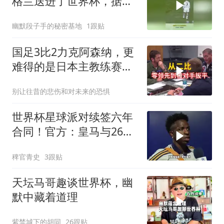
格兰送进了世界杯，据说
这一脚值10亿英镑
幽默段子手的秘密基地
1跟贴
国足3比2力克阿森纳，更
难得的是日本主教练赛后
的境界
别让往昔的悲伤和对未来的恐惧
世界杯星球派对续签六年
合同！官方：皇马与26岁
维尼修斯完成续约，新合
稗官青史
3跟贴
同至2032年！维尼修斯续
约
天坛马哥趣谈世界杯，幽
默中藏着道理
紫禁城下的胡同
26跟贴