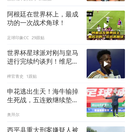
阿根廷在世界杯上，最成
功的一次战术角球！
足球印象CC
29跟贴
世界杯星球派对刚与皇马
进行完续约谈判！维尼修
斯清空自己社媒账号所有
稗官青史
1跟贴
帖子和个人简介！维尼修
斯
申花逃出生天！海牛输掉
生死战，五连败继续垫
底，泰山帮一把吗
奥拜尔
西平县重大刑案嫌疑人被