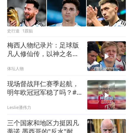
史行途
1跟贴
梅西人物纪录片：足球版
凡人修仙传，以神之名拯
救祖国阿根廷！
体坛人物
现场督战拜仁赛季起航，
明年欧冠冠军稳了吗？#
潘谈世界杯 #拜仁 #拜仁
Leslie潘伟力
香港行 #潘伟力
三个国家和地区力挺因凡
蒂诺 墨西哥的"反水"耐人