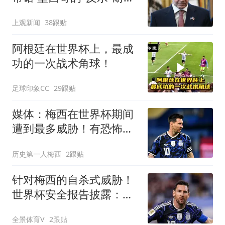
寻味
上观新闻
38跟贴
阿根廷在世界杯上，最成
功的一次战术角球！
足球印象CC
29跟贴
媒体：梅西在世界杯期间
遭到最多威胁！有恐怖分
子特别提到他！
历史第一人梅西
2跟贴
针对梅西的自杀式威胁！
世界杯安全报告披露：有
人曾想炸死梅西
全景体育V
2跟贴