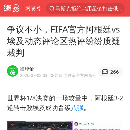
网易号
马斯克拒绝乌用星链打击俄境内目标
解锁各地夏日限定体验
争议不小，FIFA官方阿根廷vs
金饰克价一夜涨回1300元
埃及动态评论区热评纷纷质疑
河南重大刑事案嫌疑人落网
裁判
峰哥 汪海林
西湖突现狂风暴雨 游客瞬间被浇透
懂球帝
266
富婆带资进组给自己硬加60多场吻戏
2026-07-08 03:20
·北京
·懂球帝官方网易号
视频丨中国东方电气集团原党组副书记、董事宋致远被查
梁家辉：到内地拍戏不是北上是回归
世界杯1/8决赛的一场较量中，阿根廷3-2
逆转击败埃及成功晋级
八强
。
白海豚将正面袭击贯穿浙江
酒店回应车内过夜被收150元