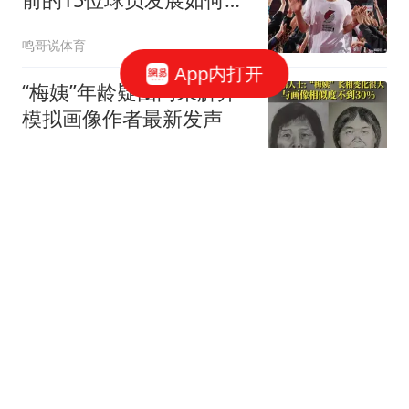
2人赛季报销，无人成水
鸣哥说体育
货
App内打开
“梅姨”年龄疑团尚未解开
模拟画像作者最新发声
极目新闻
西蒙尼：俱乐部已经就阿
尔瓦雷斯做出决定，很高
兴继续拥有他
懂球帝
5年1.75亿！5年2.87亿！
又一支NBA球队要解体了
篮球教学论坛