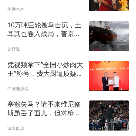
点，沈腾演技遭质疑
萌神木木
10万吨巨轮被乌击沉，土
耳其也卷入战局，普京没
想到仗会打成这样
史行途
凭视频拿下“全国小炒肉大
王”称号，费大厨遭质疑，
律师：存在变相使用极限
中国能源网
词嫌疑
塞翁失马？请不来维尼修
斯虽丢了面儿，但对枪手
却反而是好事儿
涛哥侃球