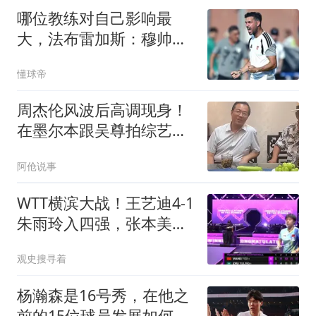
哪位教练对自己影响最
大，法布雷加斯：穆帅完
全拿捏了我
懂球帝
周杰伦风波后高调现身！
在墨尔本跟吴尊拍综艺，
有说有笑假发抢镜
阿伧说事
WTT横滨大战！王艺迪4-1
朱雨玲入四强，张本美和
申裕斌8日晚开战
观史搜寻着
杨瀚森是16号秀，在他之
前的15位球员发展如何？