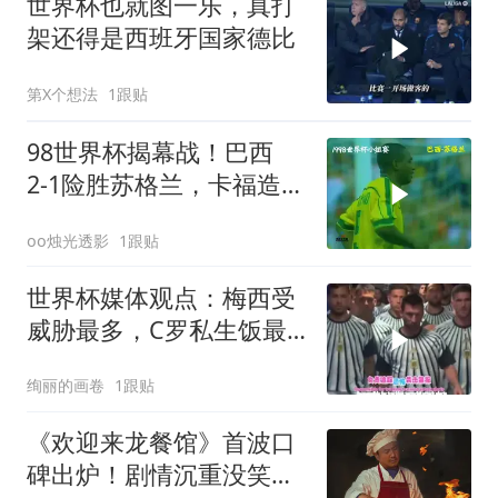
世界杯也就图一乐，真打
架还得是西班牙国家德比
第X个想法
1跟贴
98世界杯揭幕战！巴西
2‑1险胜苏格兰，卡福造乌
龙！
oo烛光透影
1跟贴
世界杯媒体观点：梅西受
威胁最多，C罗私生饭最
多
绚丽的画卷
1跟贴
《欢迎来龙餐馆》首波口
碑出炉！剧情沉重没笑