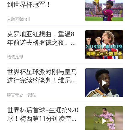
到世界杯冠军！
人胜万象Fall
克罗地亚狂想曲，重温8
年前诺夫格罗德之夜。莫
德里奇一脚定金球
蜡笔足球
世界杯星球派对刚与皇马
进行完续约谈判！维尼修
斯清空自己社媒账号所有
稗官青史
1跟贴
帖子和个人简介！维尼修
斯
世界杯后首球+生涯第920
球！梅西第11分钟凌空垫
射破门，太帅了