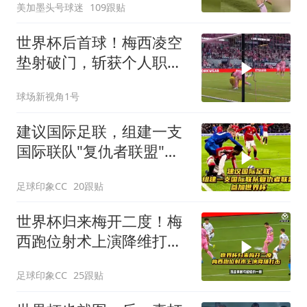
美加墨头号球迷
109跟贴
世界杯后首球！梅西凌空
垫射破门，斩获个人职业
生涯第920球
球场新视角1号
建议国际足联，组建一支
国际联队"复仇者联盟"，
参加世界杯！
足球印象CC
20跟贴
世界杯归来梅开二度！梅
西跑位射术上演降维打
击！
足球印象CC
25跟贴