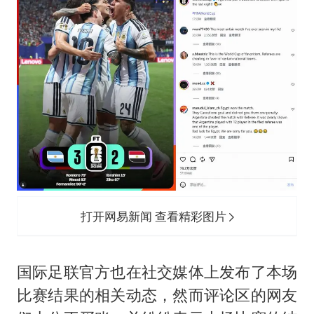
“不怕六爷挂得多 就怕六爷挂一颗”
牛津大学一纸声明甩不了锅
新疆景区自驾服务费改为按车收费
网传《披荆斩棘2026》名单
女主硬加吻戏短剧已下架
浙江台州《告全体市民书》
香港宏福苑火灾或由烟头引起
人民的健康、体质、幸福一脉相承
打开网易新闻 查看精彩图片
国际足联官方也在社交媒体上发布了本场
比赛结果的相关动态，然而评论区的网友