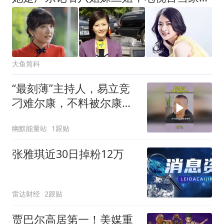
大鱼简科
“最刻薄”主持人，易立竞
刁难尔康，不料被尔康怼
的哑口无言
幽默能量站
1跟贴
张雅琪近30日掉粉12万
雷达财经
2跟贴
贾巴尔高居第一！美媒重