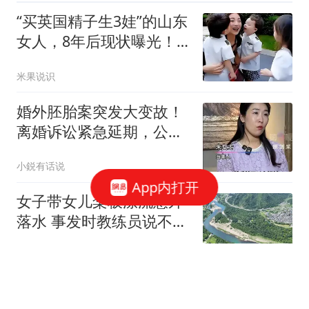
“买英国精子生3娃”的山东
女人，8年后现状曝光！
如今她后悔不？
米果说识
婚外胚胎案突发大变故！
离婚诉讼紧急延期，公婆
悔不当初，原配回应
小鋭有话说
App内打开
女子带女儿桨板漂流意外
落水 事发时教练员说不敢
捞人
扬子晚报
8月8日：朱女士与丈夫结