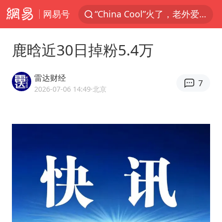
网易号
“China Cool”火了，老外爱上中国避暑游
刘浩存百花奖开幕式红裙起舞
鹿晗近30日掉粉5.4万
台风白海豚闭眼浙江上海处于危险半圆
张本智和：零封向鹏不意外
雷达财经
7
云南一地村民过火把节意外灼伤16人
2026-07-06 14:49
·北京
泰国初中生饮弹自尽前开了26枪
用AI造出新病毒意味着什么
今年第二强台风将带来多大影响
浙江最强风雨时段已锁定
美股创4月份以来最大单周涨幅
台风白海豚登陆点缩圈