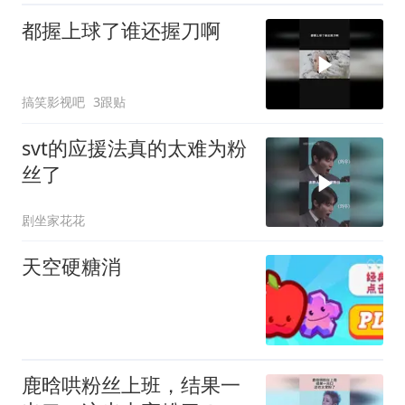
都握上球了谁还握刀啊
搞笑影视吧
3跟贴
svt的应援法真的太难为粉
丝了
剧坐家花花
天空硬糖消
鹿晗哄粉丝上班，结果一