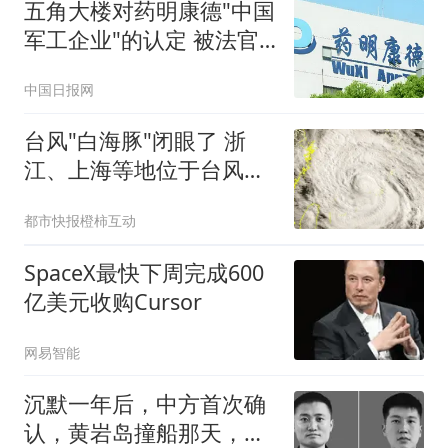
五角大楼对药明康德"中国
军工企业"的认定 被法官
叫停
中国日报网
台风"白海豚"闭眼了 浙
江、上海等地位于台风危
险半圆
都市快报橙柿互动
SpaceX最快下周完成600
亿美元收购Cursor
网易智能
沉默一年后，中方首次确
认，黄岩岛撞船那天，有