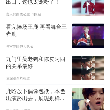
出口，这也太宠粉了！
喜人的白雪公主
1跟贴
看完捧场王鹿 再看舞台王
者鹿
寝室显眼包大队长
九门里吴老狗和陈皮阿四
的关系最好
资深观众刘根红
鹿晗放下偶像包袱，本色
出演豁出去，展现别样魅
力