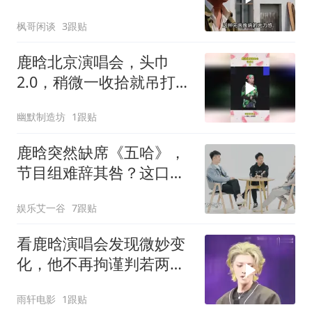
戳进王菲心坎里
枫哥闲谈
3跟贴
鹿晗北京演唱会，头巾
2.0，稍微一收拾就吊打内
娱男星
幽默制造坊
1跟贴
鹿晗突然缺席《五哈》，
节目组难辞其咎？这口
锅，他们真该背！
娱乐艾一谷
7跟贴
看鹿晗演唱会发现微妙变
化，他不再拘谨判若两
人，打扮花里胡哨活力足
雨轩电影
1跟贴