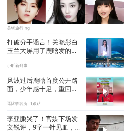
吴锎旅行ing
打破分手谣言！关晓彤白
玉兰大屏用了鹿晗发的照
片，磕到了
小昕新鲜事
风波过后鹿晗首度公开路
面，少年感十足，重回
EXO巅峰模样！
逗比收容所
1跟贴
李亚鹏哭了！官媒下场发
文锐评，9字一针见血，