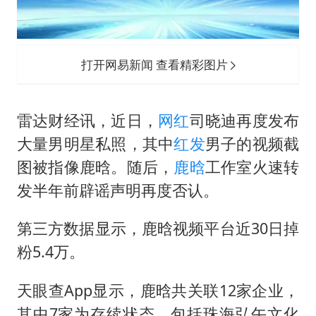
上半年国内居民出游人次34.63亿
女子被狗舔脚确诊三级暴露 医生回应
泰国校园枪击事件已致8死30余伤
打开网易新闻 查看精彩图片
光伏八巨头签署“不低于成本价”倡议
多所幼师院校开设养老专业
雷达财经讯，近日，
网红
司晓迪再度发布
台州《告全体市民书》：非必要不外出
大量男明星私照，其中
红发
男子的视频截
夯实基础开新局
图被指像鹿晗。随后，
鹿晗
工作室火速转
发半年前辟谣声明再度否认。
第三方数据显示，鹿晗视频平台近30日掉
粉5.4万。
天眼查App显示，鹿晗共关联12家企业，
其中7家为存续状态，包括珠海弘午文化