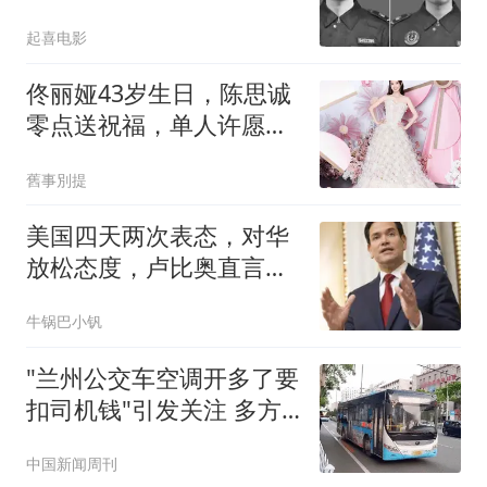
两位英雄壮烈牺牲
起喜电影
佟丽娅43岁生日，陈思诚
零点送祝福，单人许愿照
文案戳心
舊事別提
美国四天两次表态，对华
放松态度，卢比奥直言，
中美不能冲突！
牛锅巴小钒
"兰州公交车空调开多了要
扣司机钱"引发关注 多方
回应
中国新闻周刊