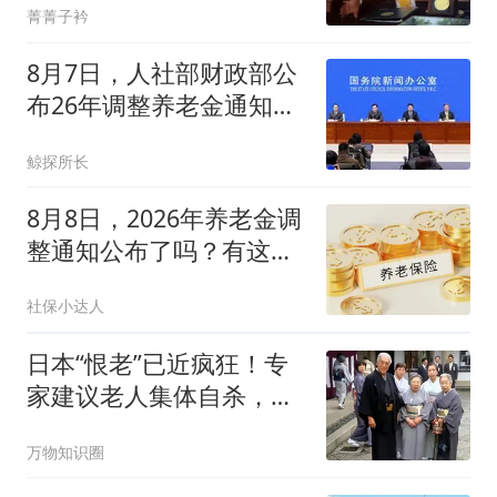
菁菁子衿
8月7日，人社部财政部公
布26年调整养老金通知了
吗？还能涨吗？
鲸探所长
8月8日，2026年养老金调
整通知公布了吗？有这几
个方面，真没想到
社保小达人
日本“恨老”已近疯狂！专
家建议老人集体自杀，日
网友：意见统一
万物知识圈