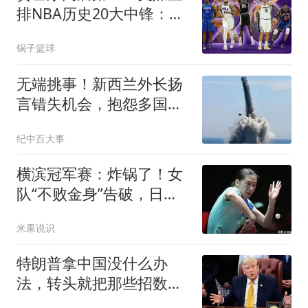
排NBA历史20大中锋：奥
尼尔第4霍华德第15
锅子篮球
无端挑事！新西兰外长扬
言错失机会，抱怨多国为
何不跟着批评中国
纪中百大事
横滨冠军赛：炸锅了！女
队“不败金身”告破，日本
逆转却惹怒球迷
米果说识
特朗普拿中国没什么办
法，转头就把那些招数，
全往印度身上招呼了