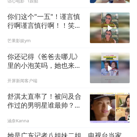
话心电影
1跟贴
你们这个"一五"！谨言慎
行啊谨言慎行啊！！笑不
行了！
芒果影娱ym
你还记得《爸爸去哪儿》
里的小泡芙吗，她也来云
南避暑啦！“走在路上都好
开屏新闻客户端
像是开空调”#云南又双叒
火了 #云南只打滇峰赛 #
舒淇太直率了！被问及合
美好生活在云南 #暑期云
作过的男明星谁最帅？她
南上新了
脱口而出说出名字
涵奈Kanna
她是广东记者八姐妹二姐，电视台当家主持，如今也要离职当网红