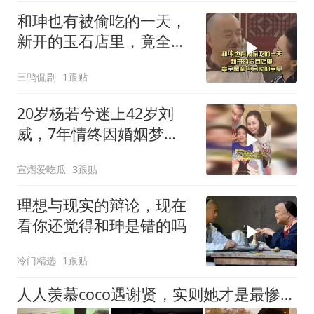
和珅也有被偷吃的一天，
新开的玉石店里，竟全是
和珅自家的宝贝
三鸭侃剧
1跟贴
20岁杨若兮迷上42岁刘
威，7年情终因婚姻梦
碎！
宣熠爱吃瓜
3跟贴
理想与现实的辩论，现在
看你还觉得和珅是错的吗
冷门精选
1跟贴
人人羡慕coco遇谢贤，实则她才是最惨受害者