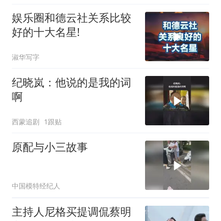
娱乐圈和德云社关系比较
好的十大名星!
淑华写字
纪晓岚：他说的是我的词
啊
西蒙追剧
1跟贴
原配与小三故事
中国模特经纪人
主持人尼格买提调侃蔡明