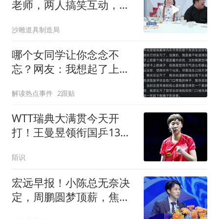
老师，两人搞笑互动，让
人笑到肚子疼
沙雕道具制造局
哪个女同学让你念念不
忘？网友：我想起了上课
偷拉我手的女同桌
解读热点事件
2跟贴
WTT瑞典大满贯今天开
打！王曼昱领衔国乒13人
参加，莎头缺席比赛
陌识
宏远早报！小陈总无奈决
定，周鹏圆梦顶薪，焦泊
乔崔永熙心里话！