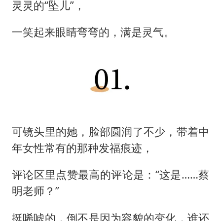
“中国蔬菜之乡”最高温达41.8℃
灵灵的“坠儿”，
老人离世案亲属质疑记录仪
一笑起来眼睛弯弯的，满是灵气。
中医教你一招提升气血
“今天得有40℃了吧 为啥还不预警”
“新疆阿勒泰八月能滑雪”不实
U17国足点球大战淘汰河床晋级决赛
全球首个长时储能一体化产业园量产
可镜头里的她，脸部圆润了不少，带着中
夯实基础开新局
年女性常有的那种发福痕迹，
评论区里点赞最高的评论是：“这是……蔡
明老师？”
挺唏嘘的，倒不是因为容貌的变化，谁还