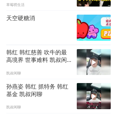
草莓唠生活
天空硬糖消
韩红 韩红慈善 吹牛的最
高境界 世事难料 凯叔闲
聊
凯叔闲聊
孙燕姿 韩红 抓特务 韩红
基金 凯叔闲聊
凯叔闲聊