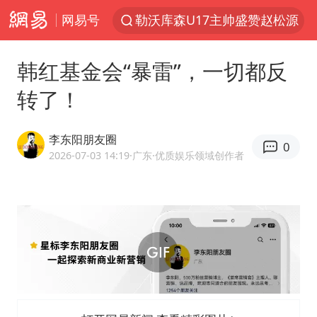
网易号
勒沃库森U17主帅盛赞赵松源
台军“汉光秀”开场闹剧多
韩红基金会“暴雷”，一切都反
段绚竞因公牺牲 年仅44岁
转了！
1岁宝宝碰坏纸巾盒 宝妈被索赔924元
女子开一天一夜空调后二氧化碳中毒
李东阳朋友圈
0
97岁英国奶奶飞上天再破吉尼斯纪录
2026-07-03 14:19
·广东
·优质娱乐领域创作者
“空调24小时开着更省电”不实
“不建议大家买深色蛋糕”
男子结婚8年3个女儿均非亲生
男子杀人后逃进深山21年活得像野人
985博士后被曝在妻子孕期出轨后续