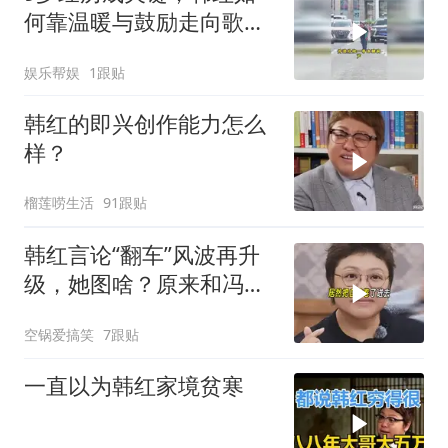
何靠温暖与鼓励走向歌唱
巅峰
娱乐帮娱
1跟贴
韩红的即兴创作能力怎么
样？
榴莲唠生活
91跟贴
韩红言论“翻车”风波再升
级，她图啥？原来和冯小
刚有关系
空锅爱搞笑
7跟贴
一直以为韩红家境贫寒