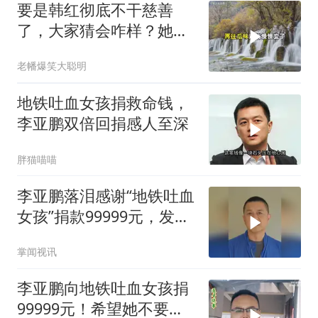
要是韩红彻底不干慈善
了，大家猜会咋样？她多
半就会变成第二个冯
老幡爆笑大聪明
地铁吐血女孩捐救命钱，
李亚鹏双倍回捐感人至深
胖猫喵喵
李亚鹏落泪感谢“地铁吐血
女孩”捐款99999元，发视
频回应
掌闻视讯
李亚鹏向地铁吐血女孩捐
99999元！希望她不要放