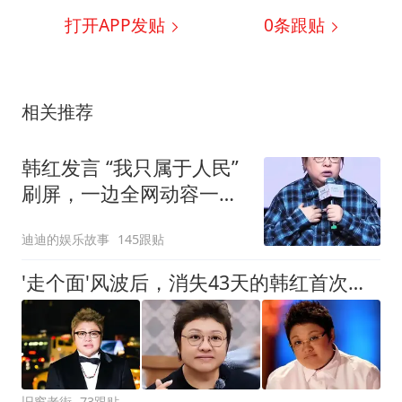
打开APP发贴
0
条跟贴
相关推荐
韩红发言 “我只属于人民”
刷屏，一边全网动容一边
争议四起
迪迪的娱乐故事
145跟贴
'走个面'风波后，消失43天的韩红首次露面，暴瘦脱相领导陪同
旧窗老街
73跟贴