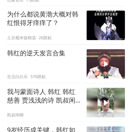
为什么都说黄渤大概对韩
红恨得牙痒痒了？
土豆糯米饭精选
26跟贴
韩红的逆天发言合集
生活白白乐
576跟贴
我与蒙面诗人 韩红 韩红
慈善 贾浅浅的诗 凯叔闲
聊
凯叔闲聊
9岁经历成关键，韩红如