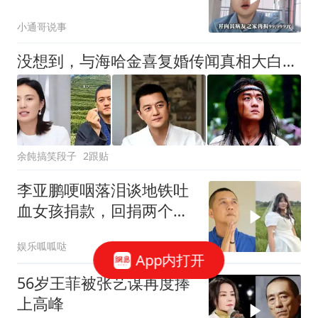
弃生命！
小通哥说事
没想到，与海哈金喜复婚传闻真相大白后，李亚鹏竟迎“双面开花”
余飩搞笑段子
2跟贴
李亚鹏哽咽落泪谈地铁吐
血女孩捐款，回捐两个
99999：实在太沉重了
娱乐呱呱哒
App内打开
56岁王菲被张艺谋再度捧
上高峰