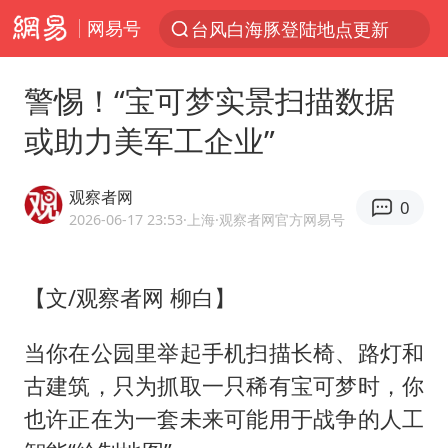
网易号
台风白海豚登陆地点更新
以“新”破局 首发经济点亮城市消费活力
警惕！“宝可梦实景扫描数据
台风白海豚进入48小时警戒线
或助力美军工企业”
佛得角门将亮相智利俱乐部主场
中方回应是否在太平洋海底开采稀土
观察者网
0
看守所辅警收受10万获刑1年
2026-06-17 23:53
·上海
·观察者网官方网易号
宇树科技发行价格150.80元/股
【文/观察者网 柳白】
宇树科技王兴兴身家有望超200亿元
五粮液渠道价一箱上涨近百元
当你在公园里举起手机扫描长椅、路灯和
CIA被曝已秘密设立古巴工作组
古建筑，只为抓取一只稀有宝可梦时，你
贵州轮胎子公司获美国退税8136万
也许正在为一套未来可能用于战争的人工