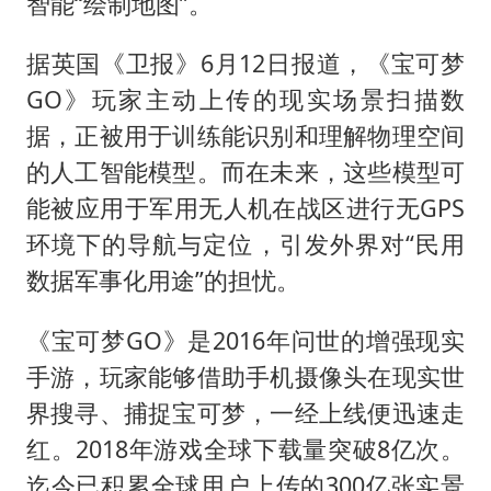
U17国足1分钟轰2球
智能“绘制地图”。
法国下周开始禁止未经同意的电话营销
据英国《卫报》6月12日报道，《宝可梦
泰国一女公务员妆容引争议 本人回应
GO》玩家主动上传的现实场景扫描数
24小时不关空调 电费会更低吗
据，正被用于训练能识别和理解物理空间
村民谈“梅姨”：叫的其实是“媒姨”
的人工智能模型。而在未来，这些模型可
能被应用于军用无人机在战区进行无GPS
中国养老床位“三连降”
环境下的导航与定位，引发外界对“民用
哪吒汽车南宁工厂设备降价20%拍卖
数据军事化用途”的担忧。
奋进开新局 实干挑大梁
《宝可梦GO》是2016年问世的增强现实
手游，玩家能够借助手机摄像头在现实世
界搜寻、捕捉宝可梦，一经上线便迅速走
红。2018年游戏全球下载量突破8亿次。
迄今已积累全球用户上传的300亿张实景