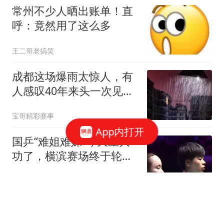
常州不少人晒出账单！直
呼：竟然用了这么多
王二哥老搞笑
成都这场爆雨太惊人，有
人感叹40年来头一次见，
祝愿平安
宝哥精彩赛事
App内打开
国乒“难姐难妹”今天立大
功了，横滨赛场终于轮到
我们说了算！
行舟问茶
《八仙》超《无双》暂居
中国票房榜第94名，《功