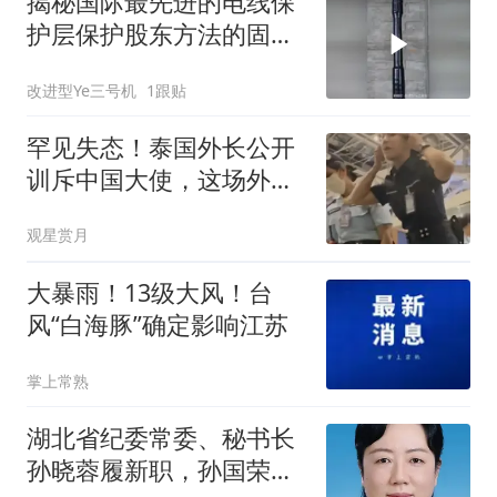
揭秘国际最先进的电线保
护层保护股东方法的固定
原理！
改进型Ye三号机
1跟贴
罕见失态！泰国外长公开
训斥中国大使，这场外交
风波到底谁的问题
观星赏月
大暴雨！13级大风！台
风“白海豚”确定影响江苏
掌上常熟
湖北省纪委常委、秘书长
孙晓蓉履新职，孙国荣任