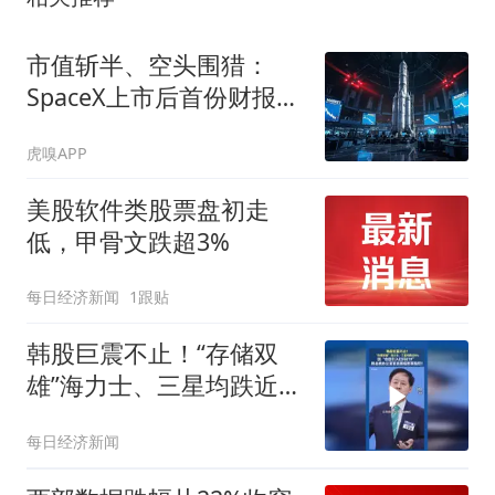
市值斩半、空头围猎：
SpaceX上市后首份财报发
布
虎嗅APP
美股软件类股票盘初走
低，甲骨文跌超3%
每日经济新闻
1跟贴
韩股巨震不止！“存储双
雄”海力士、三星均跌近
9%，韩总统办公室官员面
每日经济新闻
临刑事指控！