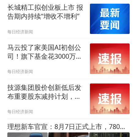
长城精工拟创业板上市 报
告期内持续“增收不增利”
每日经济新闻
马云投了家美国AI初创公
司！旗下基金花3000万美
元投资美国AI保险初创公
每日经济新闻
司Corgi，其在旧金山开
24/7咖啡馆被人熟知，估
技源集团股价创新低后发
值飙升引关注
布重要股东减持计划，公
司上市后净利润持续下滑
每日经济新闻
理想新车官宣：8月7日正式上市，780公里续航