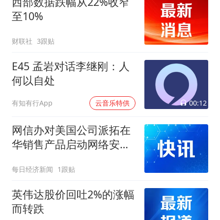
西部数据跌幅从22%收窄
至10%
财联社
3跟贴
E45 孟岩对话李继刚：人
何以自处
00:12
有知有行App
云音乐特供
网信办对美国公司派拓在
华销售产品启动网络安全
审查，公司美股股价盘前
每日经济新闻
1跟贴
跳水
英伟达股价回吐2%的涨幅
而转跌