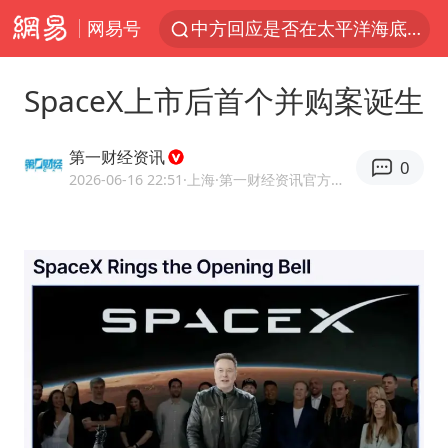
网易号
中方回应是否在太平洋海底开采稀土
看守所辅警收受10万获刑1年
SpaceX上市后首个并购案诞生
宇树科技发行价格150.80元/股
宇树科技王兴兴身家有望超200亿元
第一财经资讯
0
五粮液渠道价一箱上涨近百元
2026-06-16 22:51
·上海
·第一财经资讯官方网易号
CIA被曝已秘密设立古巴工作组
法国将禁止“未经同意的电话营销”
吉林一“温度计大楼”读数爆表
贵州轮胎子公司获美国退税8136万
“深圳地面沉降致车辆损坏”不实
泰国一女公务员妆容引争议 本人回应