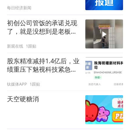
每日经济新闻
初创公司管饭的承诺兑现
了，就是没想到是老板自
己炒菜
新观在线
1跟贴
股东精准减持1.4亿后，业
绩重压下魅视科技紧急跨
界磷化铟
钛媒体APP
1跟贴
天空硬糖消