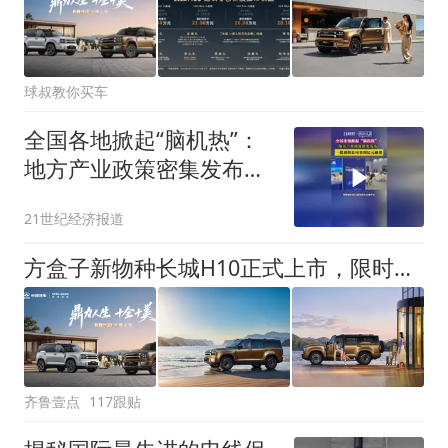
球叔教你买车
全国各地掀起“脑机热”：
地方产业政策密集发布，
一批初创公司拿到亿元融
21世纪经济报道
资
方盒子新物种长城H10正式上市，限时换新价20.18万元起
齐鲁壹点
117跟贴