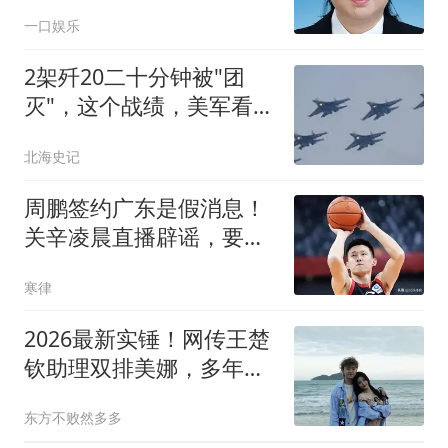
湖北省水利厅党组书记、
一口娱乐
省湖泊局局长
2架歼20二十分钟被"团
灭"，这个战绩，美军看后
却高兴不起来
北海史记
周鹏签约广东是假消息！
关辛凌晨直播辟谣，要自
媒体拿出证据来
寒律
2026最新实锤！网传王楚
钦助理双排美娜，多年绯
闻终于翻盘打脸
东方不败然多多