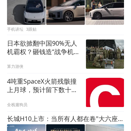
手机讲坛
3跟贴
日本欲掀翻中国90%无人
机霸权？砸钱造“战争机
器”，初创公司私下研发防
算力游侠
空导弹
4吨重SpaceX火箭残骸撞
上月球，预计留下数十米
宽新陨石坑
全栈遛狗员
长城H10上市：当所有人都在卷"大六座"，长城选择卷"品类"