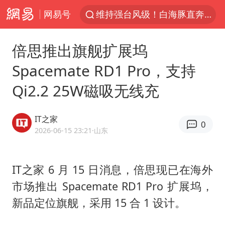
网易号
维持强台风级！白海豚直奔华东沿海
印度暴发金迪普拉病毒
倍思推出旗舰扩展坞
41岁女子为鼓励女儿考上985研究生
Spacemate RD1 Pro，支持
80后女柜员获聘4200亿银行副行长
Qi2.2 25W磁吸无线充
24小时不关空调 电费反而更低？
“梅姨”已是老年人 死刑或适用受限
IT之家
0
“事业单位招聘不是人情买卖”
2026-06-15 23:21
·山东
美国退回1000亿美元关税
你常吃的兰州拉面要改名了
IT之家 6 月 15 日消息，倍思现已在海外
市场推出 Spacemate RD1 Pro 扩展坞，
河南试行周五下午弹性离岗
新品定位旗舰，采用 15 合 1 设计。
南大数院院长疑辞职信里写不想干了