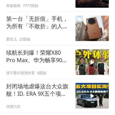
界面新闻
7777跟贴
第一台「无折痕」手机，
为所有「不敢折」的人而
来｜OPPP Find N6 评测
爱范儿
25跟贴
续航长到爆！荣耀X80
Pro Max、华为畅享90
Pro Max和红米Note 17
请不要叫我测评君
6跟贴
Pro户外体验
封闭场地虐爆这台大众旗
舰！ID. ERA 9X五个项目
能扛住几个？
优视汽车