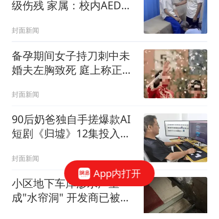
级伤残 家属：校内AED未
启用
封面新闻
备孕期间女子持刀刺中未
婚夫左胸致死 庭上称正当
防卫
封面新闻
90后奶爸独自手搓爆款AI
短剧《归墟》12集投入近
20万
封面新闻
App内打开
小区地下车库渗水严重
成"水帘洞" 开发商已被吊
销执照