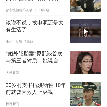
回应
都市快报橙柿互动
1961跟贴
该说不说，拔电源还是太
有生活了
小六一影视
1跟贴
"婚外胚胎案"原配谈首次
与第三者对质：她说自己
没错
大风新闻
30岁村支书抗洪牺牲 10年
前就曾因救人上央视
极目新闻