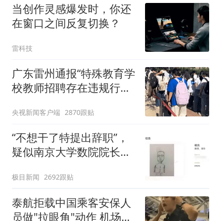
当创作灵感爆发时，你还
在窗口之间反复切换？
雷科技
广东雷州通报“特殊教育学
校教师招聘存在违规行
为”：已启动问责程序 副
央视新闻客户端
2870跟贴
校长被停职
“不想干了特提出辞职”，
疑似南京大学数院院长辞
职信流传，院方回应：喻
极目新闻
2692跟贴
良教授已卸任院长一职，
不清楚辞职信来源；曾用
泰航拒载中国乘客安保人
手绘图做头像
员做"拉眼角"动作 机场再