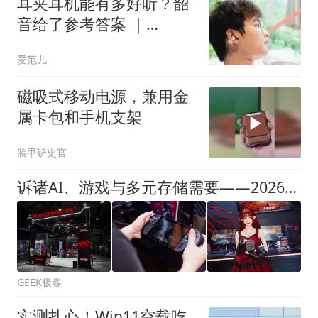
耳夹耳机能有多好听？韶
音给了参考答案 ｜
OpenDots 2 体验
爱范儿
磁吸式移动电源，兼用金
属卡包和手机支架
装甲铲史官
诉诸AI、游戏与多元存储需要——2026CJ上的闪迪都有什么好看的？
GEEK极客
实测扎心！Win11空载吃