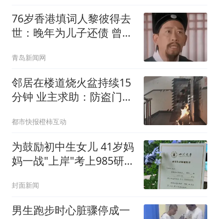
76岁香港填词人黎彼得去
世：晚年为儿子还债 曾想
征婚
青岛新闻网
邻居在楼道烧火盆持续15
分钟 业主求助：防盗门都
烫手
都市快报橙柿互动
为鼓励初中生女儿 41岁妈
妈一战"上岸"考上985研究
生
封面新闻
男生跑步时心脏骤停成一