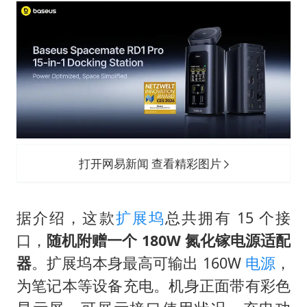
小伙靠AI减肥 45天瘦40斤进了ICU
李亚鹏向地铁吐血女孩捐99999元
新华社权威快报|我国编制完成新版全月地质图
总书记关心百姓身边这些民生大事
打开网易新闻 查看精彩图片
据介绍，这款
扩展坞
总共拥有 15 个接
口，
随机附赠一个 180W 氮化镓电源适配
器
。扩展坞本身最高可输出 160W
电源
，
为笔记本等设备充电。机身正面带有彩色