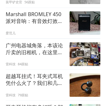
装甲铲史官
56跟贴
Marshall BROMLEY 450
派对音响：有音效灯效和
40 小时续航，麦克风吉他
爱范儿
都能一包带走
广州电器城角落，本该论
斤卖的旧相机，在这里打
败了iPhone
雷科技
84跟贴
超越耳挂式！耳夹式耳机
凭什么火了？我们和几个
用户聊了聊
雷科技
79跟贴