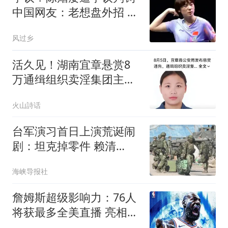
中国网友：老想盘外招 耍
赖装病+输球输人
风过乡
活久见！湖南宜章悬赏8
万通缉组织卖淫集团主
犯！网友：第一次听说卖
火山詩话
淫还有集团，那么集团规
模有多大
台军演习首日上演荒诞闹
剧：坦克掉零件 赖清
德"逃跑"
海峡导报社
詹姆斯超级影响力：76人
将获最多全美直播 亮相揭
幕战+圣诞大战