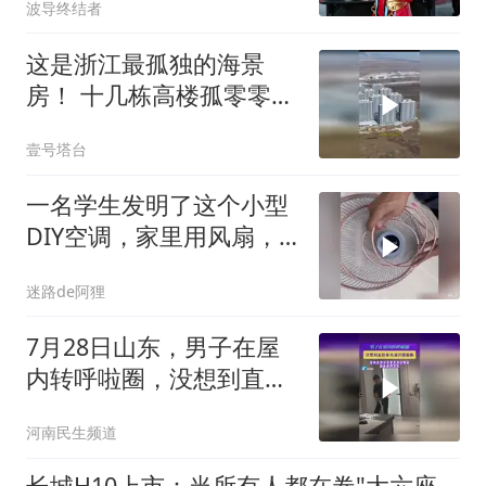
波导终结者
这是浙江最孤独的海景
房！ 十几栋高楼孤零零矗
立在海边
壹号塔台
一名学生发明了这个小型
DIY空调，家里用风扇，
降温就像空调一样
迷路de阿狸
7月28日山东，男子在屋
内转呼啦圈，没想到直接
将风扇拦腰截断
河南民生频道
长城H10上市：当所有人都在卷"大六座"，长城选择卷"品类"