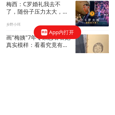
梅西：C罗婚礼我去不
了，随份子压力太大，不
能把世界杯当红包吧
乡野小珥
App内打开
画"梅姨"7年专家想看看她
真实模样：看看究竟有几
分像
大象新闻
性关系都这么赤裸裸了吗
言立方
震惊！网传400多部电视
剧拍完即封存，大多都是