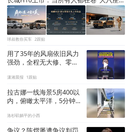
球叔教你买车
2跟贴
用了35年的风扇依旧风力
强劲，全程无大修、零故
障，风扇用了35年所有功
潇湘晨报
1跟贴
能全在线
拉古娜一线海景5房400以
内，俯瞰太平洋，5分钟
到满分学区，349万
洛杉矶躺平的小西
争议？陈熠屡遭争议判罚