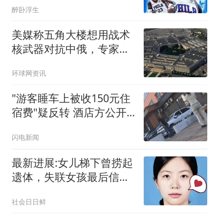
醉卧浮生
美媒称五角大楼想用战术
核武器对抗中俄，专家：
赤裸裸的“核讹诈”
环球网资讯
"游客睡车上被收150元住
宿费"疑反转 酒店方公开
辟谣
闪电新闻
最新进展:女儿梯下曾捞起
遗体，失联女孩最后信号
为何指向居民区
社会日日鲜