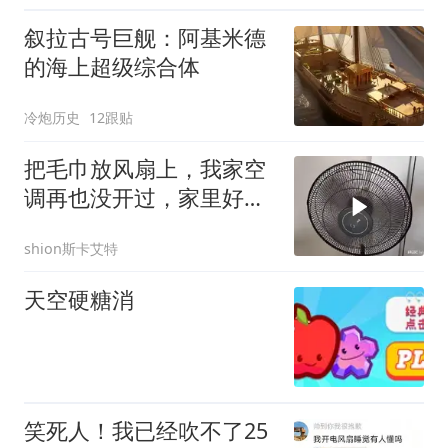
叙拉古号巨舰：阿基米德
的海上超级综合体
冷炮历史
12跟贴
把毛巾放风扇上，我家空
调再也没开过，家里好凉
爽，太神奇了
shion斯卡艾特
天空硬糖消
笑死人！我已经吹不了25