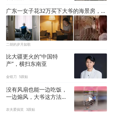
广东一女子花32万买下大爷的海景房，重新装修后就走了， 两年后回来一看，新房子竟被大爷占了回去，大爷还说：就不给你，能把我咋滴
二胡的岁月如歌
比大疆更火的“中国特
产”，横扫东南亚
金错刀
5跟贴
没有风扇也能一边吃饭，
一边煽风，大爷这方法绝
了！
农夫爱搞笑
3跟贴