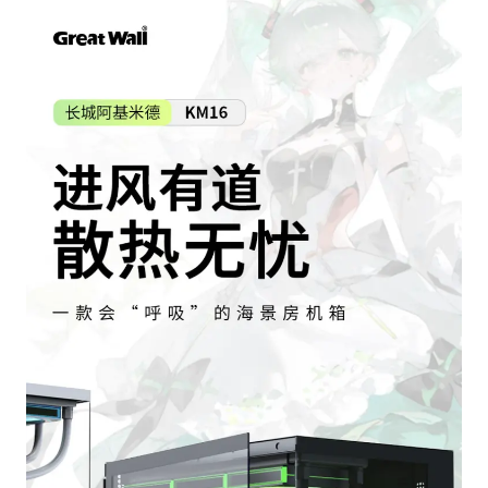
代人信访被判寻衅滋事案被告人获国赔
美股三大指数集体收跌 西数跌超13%
现代版摸金校尉落网查获400多枚古币
多地要求领导干部带头休假
消费新图景｜多举措提升消费体验 释放夏日经济活力
奋进开新局 实干挑大梁