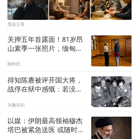
墨染尘香
关押五年首露面！81岁昂
山素季一张照片，缅甸政
坛炸锅了！
顾秋韵
得知陈赓被评开国大将，
战俘在狱中感慨：若没意
外，我也会是大将
兴趣知识
以媒：伊朗最高领袖穆杰
塔巴被紧急送医 或随时会
死去