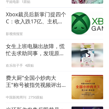
平姐电影
1跟贴
Xbox裁员后新掌门提四个
C：收入跌17亿、主机涨
价，能否翻身？
影视情报室
女生上班电脑出故障，慌
忙去求助同事，发现原因
后瞬间红温！
欢乐段子手
4跟贴
费大厨"全国小炒肉大
王"称号被指凭视频评出
官方回应
中国新闻周刊
2750跟贴