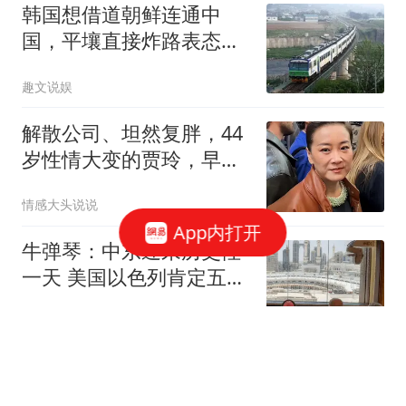
韩国想借道朝鲜连通中
国，平壤直接炸路表态：
咱们是敌人
趣文说娱
解散公司、坦然复胖，44
岁性情大变的贾玲，早已
走上另一条路
情感大头说说
App内打开
牛弹琴：中东迎来历史性
一天 美国以色列肯定五味
杂陈
现代快报
水均益外孙女周岁宴，6
位阿姨全跑光，水亦诗的