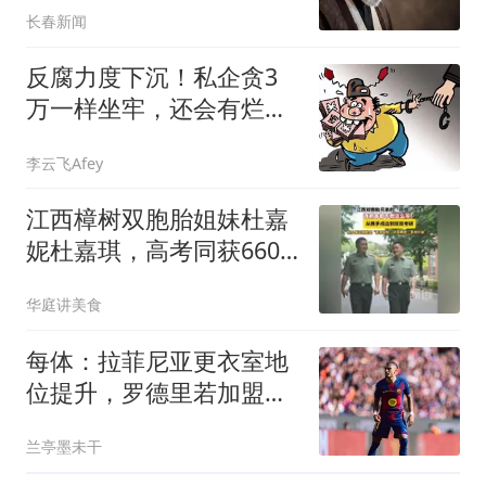
长春新闻
反腐力度下沉！私企贪3
万一样坐牢，还会有烂尾
工程吗？
李云飞Afey
江西樟树双胞胎姐妹杜嘉
妮杜嘉琪，高考同获660
分，携手考入中国人民大
华庭讲美食
学成为同窗
每体：拉菲尼亚更衣室地
位提升，罗德里若加盟也
将成为巴萨领袖
兰亭墨未干