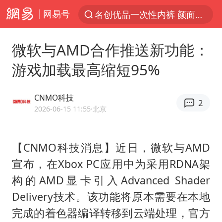
网易号
名创优品一次性内裤 颜面尽失
解锁各地夏日限定体验
微软与AMD合作推送新功能：
白海豚将正面袭击贯穿浙江
游戏加载最高缩短95%
视频丨中国东方电气集团原党组副书记、董事宋致远被查
黄金创今年来最大单周涨幅
CNMO科技
2
四川宜宾市珙县发生3.4级地震
2026-06-15 11:55
·北京
女子网购名牌包发现是自己丢的那只
【CNMO科技消息】近日，微软与AMD
香港宏福苑火灾或由烟头引起
宣布，在Xbox PC应用中为采用RDNA架
浙江台州《告全体市民书》
构的AMD显卡引入Advanced Shader
女主硬加吻戏短剧已下架
Delivery技术。该功能将原本需要在本地
郑丽文：台湾从来没有“独立”过
完成的着色器编译转移到云端处理，官方