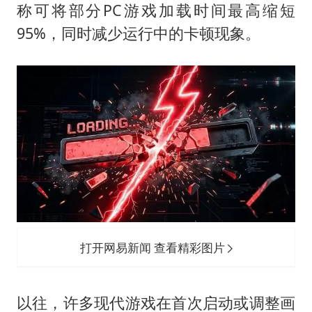
实时追踪台风白海豚
称可将部分PC游戏加载时间最高缩短
刘浩存百花奖开幕式红裙起舞
95%，同时减少运行中的卡顿现象。
因定位纠纷男子将外卖员砍成植物人
媒体：“内容由AI生成”不是免责盾牌
多个明星演唱会取消
上海轮渡全线停航
制冰厂工人旺季能月入一万三
人民的健康、体质、幸福一脉相承
打开网易新闻 查看精彩图片
以往，许多现代游戏在首次启动或调整画