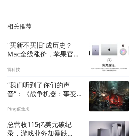
相关推荐
“买新不买旧”成历史？
Mac全线涨价，苹果官翻
机一夜爆发
雷科技
“我们听到了你们的声
音”：《战争机器：事变
日》Beta 测试追加 4v4
Ping值焦虑
模式
总营收115亿美元破纪
录，游戏业务却暴跌