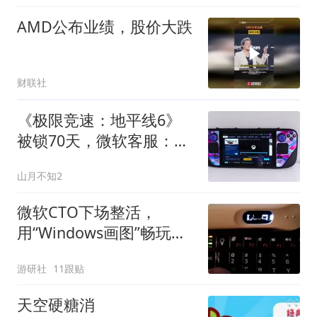
AMD公布业绩，股价大跌
财联社
《极限竞速：地平线6》
被锁70天，微软客服：借
台主机删存档？
山月不知2
微软CTO下场整活，
用“Windows画图”畅玩
DOOM
游研社
11跟贴
天空硬糖消