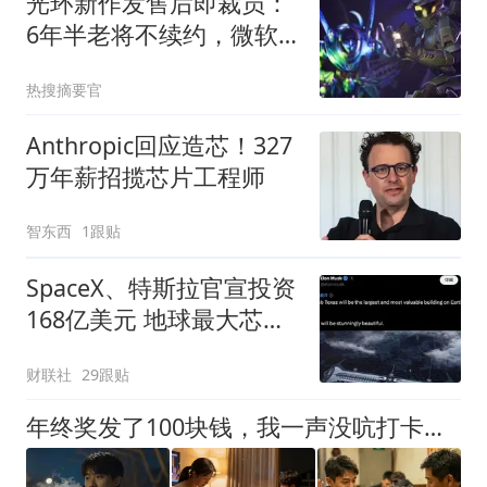
光环新作发售后即裁员：
6年半老将不续约，微软
月内已裁1600人
热搜摘要官
Anthropic回应造芯！327
万年薪招揽芯片工程师
智东西
1跟贴
SpaceX、特斯拉官宣投资
168亿美元 地球最大芯片
厂有新进展
财联社
29跟贴
年终奖发了100块钱，我一声没吭打卡下班，当晚公司核心数据被黑，老板给我打了300多个电话，我直接关机，爱咋咋地