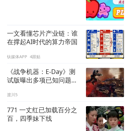
一文看懂芯片产业链：谁
在撑起AI时代的算力帝国
钛媒体APP
4跟贴
《战争机器：E-Day》测
试版曝出多项已知问题：
NVIDIA需更新至610.74驱
渡川5
动
771 一丈红已加载百分之
百，四季妹下线