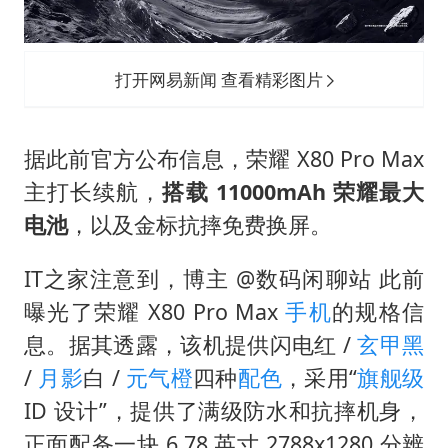
打开网易新闻 查看精彩图片
据此前官方公布信息，荣耀 X80 Pro Max
主打长续航，
搭载 11000mAh 荣耀最大
电池
，以及金标抗摔免费换屏。
IT之家注意到，博主 @数码闲聊站 此前
曝光了荣耀 X80 Pro Max
手机
的规格信
息。据其透露，该机提供闪电红 /
玄甲黑
/
月影
白 /
元气橙
四种
配色
，采用“
旗舰级
ID 设计”，提供了满级防水和抗摔机身，
正面配备一块 6.78 英寸 2788x1280 分辨