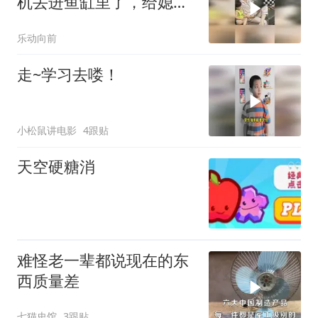
机丢进鱼缸里了，给媳妇
看懵了
乐动向前
走~学习去喽！
小松鼠讲电影
4跟贴
天空硬糖消
难怪老一辈都说现在的东
西质量差
七猫史馆
3跟贴