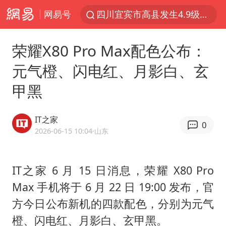
四川宜宾市高县发生4.9级地震
网易号
佛山通报笔试前13被淘汰后5名进体检
荣耀X80 Pro Max配色公布：
97岁英国奶奶飞上天再破吉尼斯纪录
元气橙、闪电红、月影白、玄
27岁女子组织卖淫集团被悬赏通缉
泰国校园枪击案死亡人数升至7人
甲黑
泸溪河：桃酥吃出金属牙冠视频不实
IT之家
0
美国将对多晶硅衍生品加征15%关税
2026-06-15 10:04
·山东
改名后的“青海拉面”店
女子开一天一夜空调后二氧化碳中毒
IT之家 6 月 15 日消息，荣耀 X80 Pro
泰高官回应中国人在泰遭歧视：全面调查
Max 手机将于 6 月 22 日 19:00 发布，官
方今日公布新机的四款配色，分别为元气
河南某医院2.33亿工程串标案细节披露
橙、闪电红、月影白、玄甲黑。
公司“上四休三”但要降薪1000元