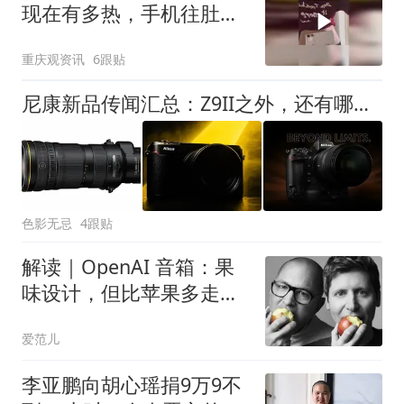
现在有多热，手机往肚皮
上一放就被汗水粘住，网
重庆观资讯
6跟贴
友:要不考虑来南方避暑吧
尼康新品传闻汇总：Z9II之外，还有哪些猛料？
色影无忌
4跟贴
解读｜OpenAI 音箱：果
味设计，但比苹果多走一
步
爱范儿
李亚鹏向胡心瑶捐9万9不