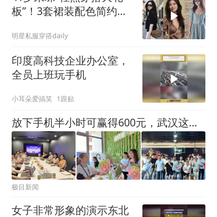
板”！3套裙装配色简约有
质感，有女人味
明星私服穿搭daily
印度高科技企业办公室，
全员上班玩手机
小耳朵爱搞笑
1跟贴
放下手机半小时可赢得600元，武汉这公司倒贴钱请员工“戒网”
极目新闻
女子非常形象的演示东北