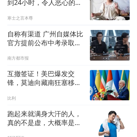
到24小时，令人恶心的事
发生，还不止一件
寒士之言本尊
自称有渠道 广州自媒体比
官方提前公布中考录取分
数线
南方都市报
互撤签证！美巴爆发交
锋，莫迪向藏南狂塞移
民，中国在下一盘大棋
比利
跑起来就满身大汗的人，
真的不是虚，大概率是深
藏不露的运动大佬