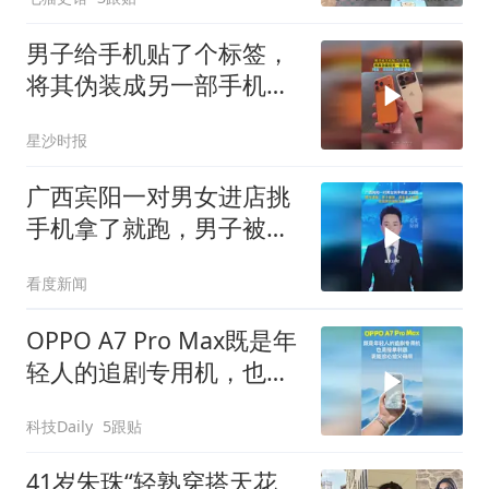
男子给手机贴了个标签，
将其伪装成另一部手机，
网友：你别说 还挺好看的
星沙时报
广西宾阳一对男女进店挑
手机拿了就跑，男子被
抓，两名女子自首，追回
看度新闻
2部被抢手机
OPPO A7 Pro Max既是年
轻人的追剧专用机，也是
接单利器，更能放心给父
科技Daily
5跟贴
母用
41岁朱珠“轻熟穿搭天花