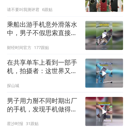
Pro Max和红米Note 17
请不要叫我测评君
6跟贴
Pro户外体验
乘船出游手机意外滑落水
中，男子不假思索直接下
水打捞
财经时间官方
177跟贴
在共享单车上看到一部手
机，拍摄者：这世界又多
了一个伤心的人
探山城
男子用力掰不同时期出厂
的手机，发现手机做得越
来越结实了，网友：这测
星沙时报
31跟贴
试成本有点高啊