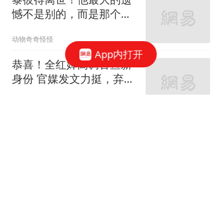
憾不是别的，而是那个让
他烦恼痛心的儿子
动物奇奇怪怪
App内打开
恭喜！全红婵高调官宣新
身份 官媒发文力挺，弃用
传闻早已真相大白
揽星河的笔记
中国五招精准打疼美国，
不到24小时，美口风变
软：对中方很失望
谛听骨语本尊
反转！重庆游客睡车上伊
犁酒店收150元后续：游