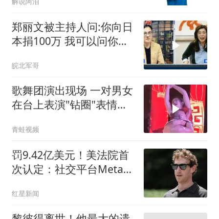
解说阿洎
郑丽文被主持人问:你向日
本捐100万 我可以问你借
钱吗
皖北军哥
歌舞团演出现场 一对男女
在台上表演"钻圈"表情痛
苦
青蛙视频
罚9.42亿美元！美法院首
次认定：社交平台Meta如
同“公共危害”，对青少年
红星新闻
造成伤害
黎彼得离世！他最大的遗