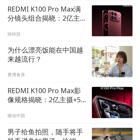
REDMI K100 Pro Max满
分镜头组合揭晓：2亿主
摄+5X潜望长焦+50MP超
快科技
广角
为什么漂亮饭能在中国越
来越流行？
赛博食录
REDMI K100 Pro Max影
像规格揭晓：2亿主摄+5X
潜望长焦，这次影像要"拉
驱动中国
满"
男子给鱼拍照，随手将手