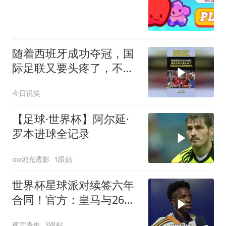
随着西班牙成功夺冠，国
际足联又要头疼了，不是
因为主裁判的吹罚！
今日说笑
【足球·世界杯】阿尔延·
罗本进球全记录
oo烛光透影
1跟贴
世界杯星球派对续签六年
合同！官方：皇马与26岁
维尼修斯完成续约，新合
稗官青史
3跟贴