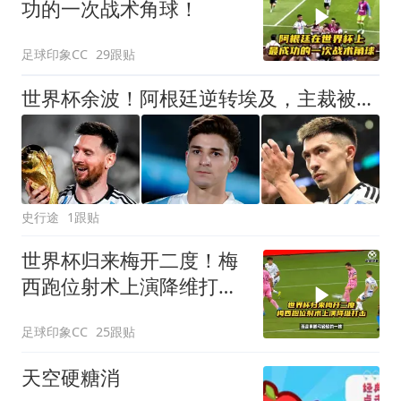
功的一次战术角球！
足球印象CC
29跟贴
世界杯余波！阿根廷逆转埃及，主裁被网爆：6000条威胁，住址被曝
史行途
1跟贴
世界杯归来梅开二度！梅
西跑位射术上演降维打
击！
足球印象CC
25跟贴
天空硬糖消