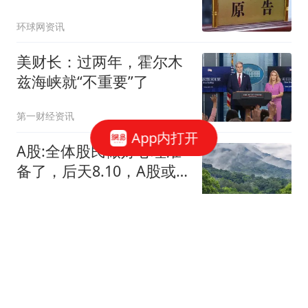
知
环球网资讯
美财长：过两年，霍尔木
兹海峡就“不重要”了
第一财经资讯
App内打开
A股:全体股民做好心理准
备了，后天8.10，A股或
将再次历史重演吗?
趋势清风侠
邹市明一家又登热搜！冉
莹颖晒出上海花园别墅，
镜头里繁花盛放，她对各
火山詩话
类花卉如数家珍，把庭院