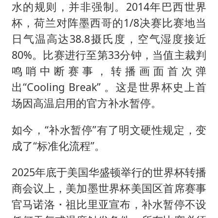
水的规则，并非强制。2014年巴西世界
杯，荷兰对阵墨西哥的1/8决赛比赛地当
日气温高达38.8摄氏度，空气湿度接近
80%。比赛进行至第33分钟，当值主裁判
鸣哨中断赛事，转播画面首次弹
出“Cooling Break” 。这是世界杯史上首
场因高温启用的官方补水暂停。
如今，“补水暂停”有了明文硬性规定，变
成了“标准化流程”。
2025年底于美国华盛顿举行的世界杯转播
商会议上，美加墨世界杯美国区首席赛事
官马诺洛・祖比里亚宣布，补水暂停不设