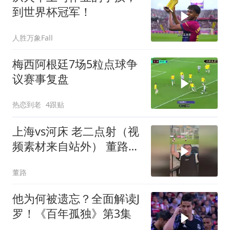
到世界杯冠军！
人胜万象Fall
梅西阿根廷7场5粒点球争
议赛事复盘
热恋到老
4跟贴
上海vs河床 老二点射（视
频素材来自站外） 董路的
微博视频
董路
他为何被遗忘？全面解读J
罗！《百年孤独》第3集