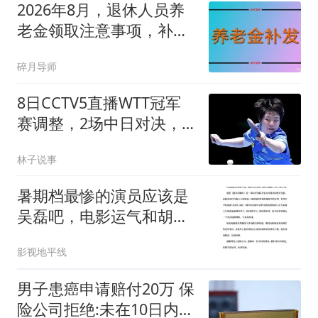
2026年8月，退休人员养
老金领取注意事项，补发
说明
碎月导师
8日CCTV5直播WTT冠军
赛调整，2场中日对决，
国乒女单3人冲击4强！
林子说事
暑期档最惨的演员应该是
吴磊吧，电影运气和胡歌
一样臭！
影视地平线
男子患癌申请赔付20万 保
险公司拒绝:未在10日内通