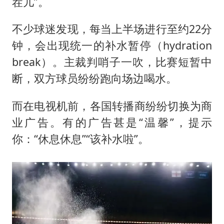
黄金创今年来最大单周涨幅
茬儿”。
郑丽文：台湾从来没有“独立”过
不少球迷发现，每当上半场进行至约22分
网传《披荆斩棘2026》名单
钟，会出现统一的补水暂停（hydration
人民的健康、体质、幸福一脉相承
break）。主裁判哨子一吹，比赛短暂中
断，双方球员纷纷跑向场边喝水。
而在电视机前，各国转播商纷纷切换为商
业广告。有的广告甚是“温馨”，提示
你：“休息休息”“该补水啦”。