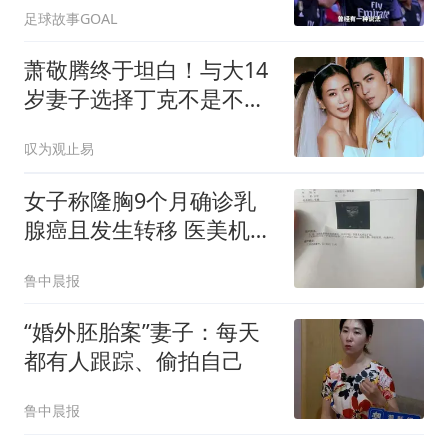
足球故事GOAL
萧敬腾终于坦白！与大14
岁妻子选择丁克不是不想
要，而是另有原因
叹为观止易
女子称隆胸9个月确诊乳
腺癌且发生转移 医美机构
回应
鲁中晨报
“婚外胚胎案”妻子：每天
都有人跟踪、偷拍自己
鲁中晨报