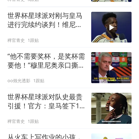
同至2032年！维尼修斯续
约
世界杯星球派对刚与皇马
进行完续约谈判！维尼修
斯清空自己社媒账号所有
稗官青史
1跟贴
帖子和个人简介！维尼修
斯
“他不需要奖杯，是奖杯需
要他！”穆里尼奥亲口撕碎
FIFA，39岁梅西到底得罪
oo烛光透影
1跟贴
了谁？
世界杯星球派对队史最贵
引援！官方：皇马签下19
岁边锋迪奥曼德，转会费
稗官青史
1跟贴
总价1.4亿！皇马签下迪奥
曼德
从火车上写作业的小孩，