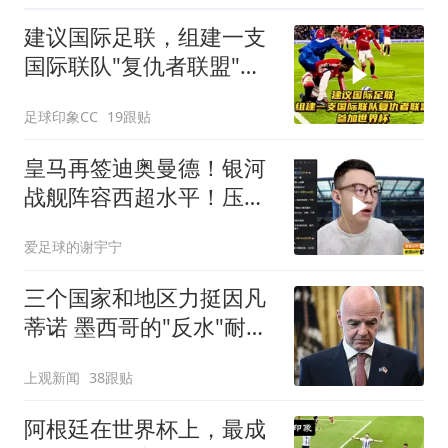
建议国际足联，组建一支
国际联队"复仇者联盟"，
参加世界杯！
足球印象CC
19跟贴
皇马再签迪奥曼德！银河
战舰阵容西超水平！压不
住巴萨就是失败
爱足球的谢宇宁
三个国家和地区力挺因凡
蒂诺 墨西哥的"反水"耐人
寻味
上观新闻
38跟贴
阿根廷在世界杯上，最成