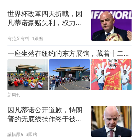
世界杯改革四天折戟，因
凡蒂诺豪赌失利，权力博
弈旧主坐庄
有范又有料
1跟贴
一座坐落在纽约的东方展馆，藏着十二年耕世界杯的要强之路
新周刊
因凡蒂诺公开道歉，特朗
普的无底线操作终于被欧
洲阻击了一回！
誮惜颜a
3跟贴