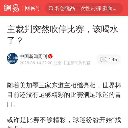
网易号
名创优品一次性内裤 颜面尽失
“六爷”挂一颗出场
主裁判突然吹停比赛，该喝水
金饰克价一夜涨回1300元
了？
白海豚将正面袭击贯穿浙江
视频丨中国东方电气集团原党组副书记、董事宋致远被查
中国新闻周刊
135
梁家辉：到内地拍戏不是北上是回归
2026-06-14 22:20
·北京
·中国新闻周刊官方网易号
牛津大学一纸声明甩不了锅
随着美加墨三家东道主相继亮相，世界杯
女主硬加吻戏短剧已下架
目前还没有足够精彩的比赛满足球迷的胃
包文婧：二胎很难一碗水端平
口。
浙江台州《告全体市民书》
香港宏福苑火灾或由烟头引起
或许是比赛不够精彩，球迷纷纷开始“找