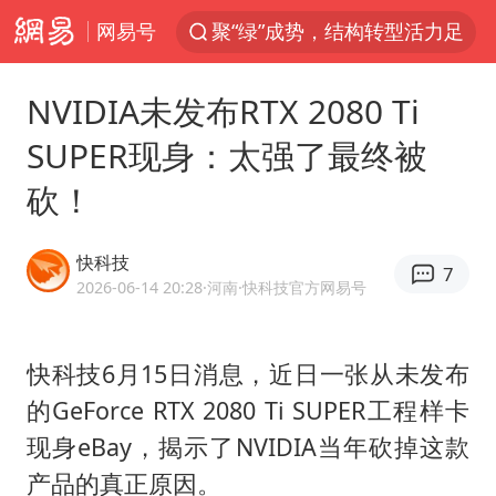
网易号
聚“绿”成势，结构转型活力足
80后女柜员获聘4200亿银行副行长
NVIDIA未发布RTX 2080 Ti
金饰克价大幅跳涨
SUPER现身：太强了最终被
24小时不关空调 电费会更低吗
砍！
郑国霖回应去景区上班被保安拦下
“梅姨案”被拐儿童钟彬发声
快科技
7
浙江舟山21条水上客运航线停航
2026-06-14 20:28
·河南
·快科技官方网易号
空调发明出来竟然不是为了给人降温
今年4位周星驰电影配角去世
快科技6月15日消息，近日一张从未发布
的GeForce RTX 2080 Ti SUPER工程样卡
《歌手》歌王之战帮唱嘉宾官宣
现身eBay，揭示了NVIDIA当年砍掉这款
“梅姨”准确年龄仍未知
产品的真正原因。