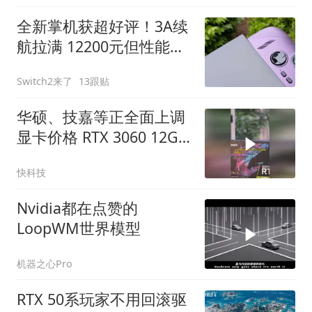
全新掌机获超好评！3A续
航拉满 12200元但性能极
强
Switch2来了
13跟贴
华硕、技嘉等正全面上调
显卡价格 RTX 3060 12GB
都快涨千元
快科技
Nvidia都在点赞的
LoopWM世界模型
机器之心Pro
RTX 50系玩家不用回滚驱