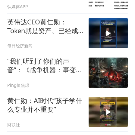
钛媒体APP
英伟达CEO黄仁勋：
Token就是资产、已经成
为获利的营收单位
每日经济新闻
“我们听到了你们的声
音”：《战争机器：事变
日》Beta 测试追加 4v4
Ping值焦虑
模式
黄仁勋：AI时代“孩子学什
么专业并不重要”
财联社