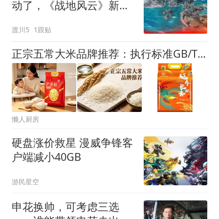
动了，《战地风云》新补
丁修复崩溃
渡川5
1跟贴
正宗五常大米品牌推荐：执行标准GB/T 19266是底线！2026年实测，这3款米各项指标远超国标
懒人厨房
硬盘涨价救星 漫威争锋客
户端减小40GB
游民星空
申花换帅，可考虑三选