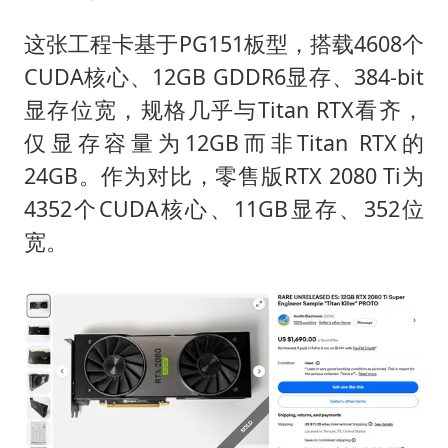
南昌一规划馆现“阴间座椅”字样
上海一酒店房间爬满床虱 住客反被怼
这张工程卡基于PG151板型，搭载4608个
CUDA核心、12GB GDDR6显存、384-bit
韩国每3辆新上牌电车就有1辆来自中国
显存位宽，规格几乎与Titan RTX看齐，
41岁女子为鼓励女儿考上985研究生
仅显存容量为12GB而非Titan RTX的
多个台风来袭 是否会相互影响
24GB。作为对比，零售版RTX 2080 Ti为
李亚鹏向地铁吐血女孩捐99999元
4352个CUDA核心、11GB显存、352位
中国经济展现强大韧性和活力
宽。