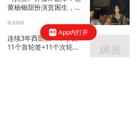
黄杨钿甜扮演贫困生，评
论区这次热闹了
娱说瑜悦
App内打开
连续3年西部第一！手握
11个首轮签+11个次轮
签，论球队重建马刺火箭
篮球圈里的那些事
都比不过他们
小米18标准版外围配置曝
光：方形模组+极窄四等
边
CNMO科技
女子家中两块玻璃"热炸"
维修师傅:一夏天换一两百
片