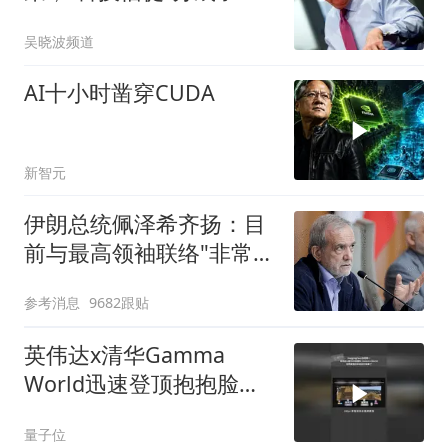
派
吴晓波频道
AI十小时凿穿CUDA
新智元
伊朗总统佩泽希齐扬：目
前与最高领袖联络"非常困
难"
参考消息
9682跟贴
英伟达x清华Gamma
World迅速登顶抱抱脸多
智能体世界模型γ-World
量子位