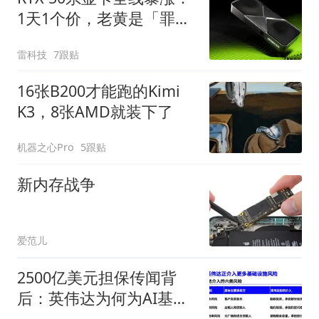
1天1个价，老黄是「罪
人」？
雷科技
7跟贴
16张B200才能跑的Kimi
K3，8张AMD就装下了
机器之心Pro
5跟贴
新内存战争
爱范儿
2500亿美元担保传闻背
后：英伟达为何为AI基建
押上信用