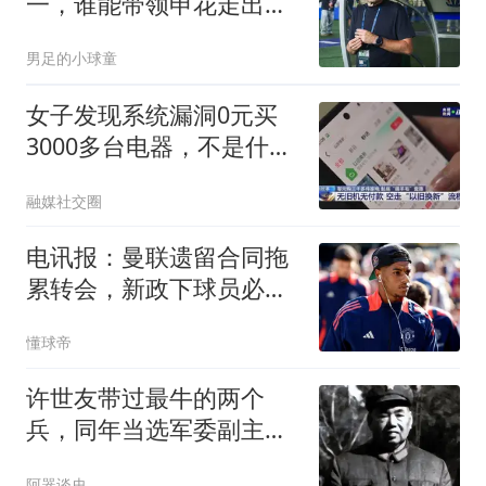
一，谁能带领申花走出低
谷？
男足的小球童
女子发现系统漏洞0元买
3000多台电器，不是什么
羊毛都能想薅就薅
融媒社交圈
电讯报：曼联遗留合同拖
累转会，新政下球员必须
争取加薪
懂球帝
许世友带过最牛的两个
兵，同年当选军委副主
席，职务超越老首长
阿器谈史