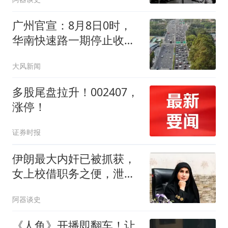
广州官宣：8月8日0时，
华南快速路一期停止收
费，暂时保留既有收费站
大风新闻
多股尾盘拉升！002407，
涨停！
证券时报
伊朗最大内奸已被抓获，
女上校借职务之便，泄露
大量国家机密！
阿器谈史
《人鱼》开播即翻车！让