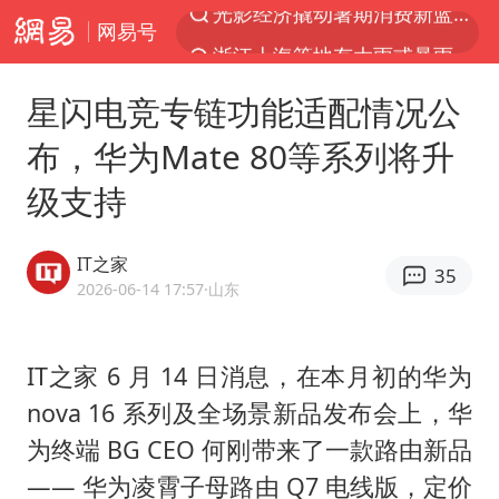
网易号
浙江上海等地有大雨或暴雨
西湖突现狂风暴雨 游客瞬间被浇透
星闪电竞专链功能适配情况公
金饰克价一夜涨回1300元
布，华为Mate 80等系列将升
隔20米开高仿奶茶店被判赔35万元
级支持
新疆景区自驾服务费改为按车收费
多家A股公司收到美国关税退款
IT之家
35
视频丨中国东方电气集团原党组副书记、董事宋致远被查
2026-06-14 17:57
·山东
直击东北超：哈尔滨vs通辽
香港宏福苑火灾或由烟头引起
IT之家 6 月 14 日消息，在本月初的华为
nova 16 系列及全场景新品发布会上，华
白海豚将正面袭击贯穿浙江
为终端 BG CEO 何刚带来了一款路由新品
浙江台州《告全体市民书》
—— 华为凌霄子母路由 Q7 电线版，定价