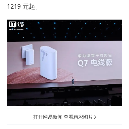
“不怕六爷挂得多 就怕六爷挂一颗”
1219 元起。
酒店回应车内过夜被收150元
几元成本的AI广告导致千万市值蒸发
36岁男演员成景区NPC后人气爆棚
梁家辉：到内地拍戏不是北上是回归
人民的健康、体质、幸福一脉相承
打开网易新闻 查看精彩图片