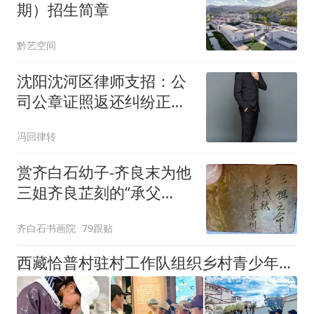
期）招生简章
黔艺空间
沈阳沈河区律师支招：公
司公章证照返还纠纷正确
处理避坑指南
冯回律转
赏齐白石幼子-齐良末为他
三姐齐良芷刻的“承父
志”印章，齐白石书画院院
齐白石书画院
79跟贴
长齐良芷弟子汤发周发布
西藏恰普村驻村工作队组织乡村青少年暑期“嘉年华”研学活动