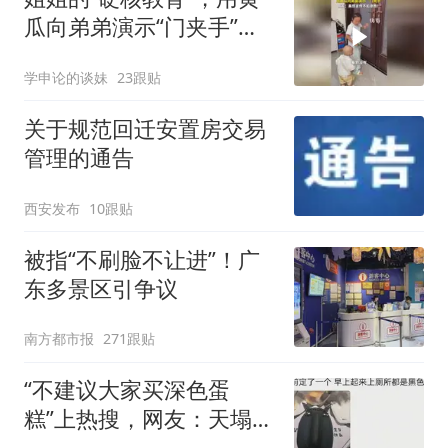
瓜向弟弟演示“门夹手”，
网友：果然言传不如身
学申论的谈妹
23跟贴
教！
关于规范回迁安置房交易
管理的通告
西安发布
10跟贴
被指“不刷脸不让进”！广
东多景区引争议
南方都市报
271跟贴
“不建议大家买深色蛋
糕”上热搜，网友：天塌
了！