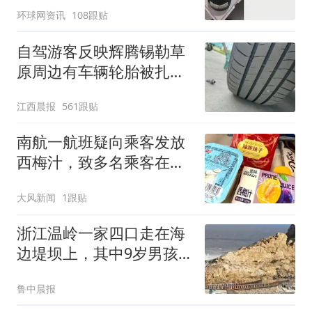
环球网资讯
108跟贴
自驾游客反映辉腾锡勒草
原周边有车辆轮胎被扎，
修理店铺换胎价格高达千
江西晨报
561跟贴
元，官方发布情况通报
南航一航班疑向乘客发放
西梅汁，致多名乘客在飞
行途中排队上厕所！乘
大风新闻
1跟贴
客：机上100多人只有2个
厕所；客服回应：并非每
浙江温岭一家四口走在海
架飞机都会发放西梅汁
边堤坝上，其中9岁男孩
被海浪卷走，目前仍在搜
鲁中晨报
救中