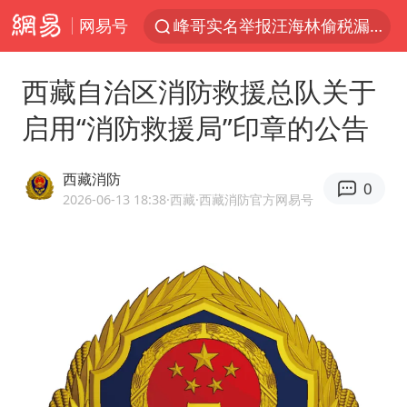
峰哥实名举报汪海林偷税漏税
网易号
浙江温州发布台风橙色预警信号
西藏自治区消防救援总队关于
男童模仿奥特曼从高处跳下致骨折
启用“消防救援局”印章的公告
富婆带资进组给自己硬加60多场吻戏
金饰克价一夜涨回1300元
西藏消防
0
名创优品一次性内裤 颜面尽失
2026-06-13 18:38
·西藏
·西藏消防官方网易号
白海豚将正面袭击贯穿浙江
视频丨中国东方电气集团原党组副书记、董事宋致远被查
梁家辉：到内地拍戏不是北上是回归
牛津大学一纸声明甩不了锅
包文婧：二胎很难一碗水端平
香港宏福苑火灾或由烟头引起