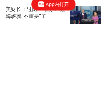
App内打开
美财长：过两年 霍尔木兹
海峡就“不重要”了
第一财经资讯
“白海豚”给台州带来的暴
雨强度，或接近台风“利奇
马”！风雨影响时间表发
台州交通广播
布！浙江157条预警连
发，局地特大暴雨！
退役主播掀翻世界第一！
国乒藏龙卧虎，水还是太
深了
垛垛糖
医生年薪制落地后，哪个