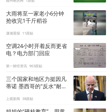
赣州晒房网
1跟贴
大雨将至一家老小6分钟
抢收完1千斤稻谷
潇湘晨报
11跟贴
空调24小时开着反而更省
电？电力部门回应
第一财经资讯
963跟贴
三个国家和地区力挺因凡
蒂诺 墨西哥的"反水"耐人
寻味
上观新闻
38跟贴
姐姐的“硬核教育”，用黄