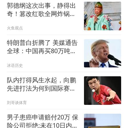
郭德纲这次出事，静得出
奇！篡改红歌全网炸锅，
为何至今无人问责
火鱼观点
特朗普白折腾了 美媒通告
全球：中国再买80万吨大
豆
冰语历史
队内打得风生水起，向鹏
先进打法为何到国际赛场
直接失灵
刘哥谈体育
男子患癌申请赔付20万 保
险公司拒绝:未在10日内通