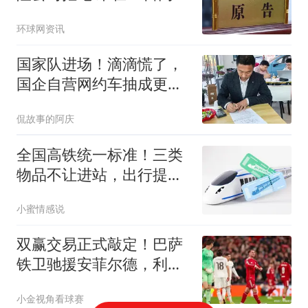
知
环球网资讯
国家队进场！滴滴慌了，
国企自营网约车抽成更低
更靠谱
侃故事的阿庆
全国高铁统一标准！三类
物品不让进站，出行提前
自查
小蜜情感说
双赢交易正式敲定！巴萨
铁卫驰援安菲尔德，利物
浦补齐后防终极短板
小金视角看球赛