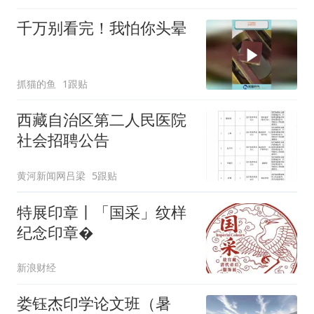
千万别看完！我怕你头晕
抓猫的鱼
1跟贴
西藏自治区第二人民医院
社会招聘公告
黄河新闻网吕梁
5跟贴
特展印章丨「国采」纹样
纪念印章�
新浪财经
娄钰杰印学论文班（暑