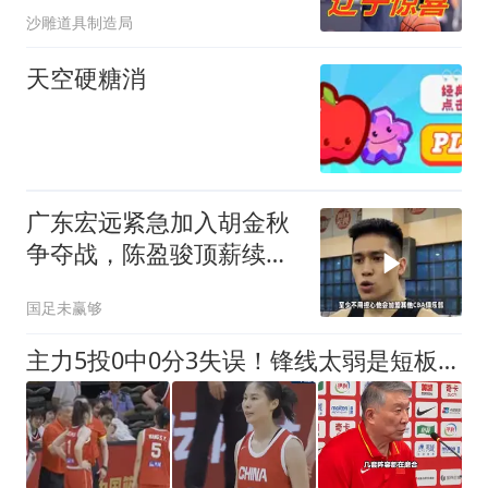
沙雕道具制造局
天空硬糖消
广东宏远紧急加入胡金秋
争夺战，陈盈骏顶薪续
约，林庭谦签大合同
国足未赢够
主力5投0中0分3失误！锋线太弱是短板，CCTV5+直播中尼女篮二番战