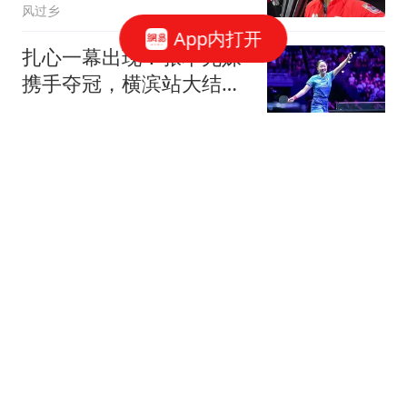
风过乡
App内打开
扎心一幕出现！张本兄妹
携手夺冠，横滨站大结
局：日乒最大赢家！
大秦壁虎白话体育
狄龙的NBA反派哲学：生
涯赚2亿美金，当恶汉赚
大钱
体坛周报
央视新主播亮相后 女主播
的母校衡水中学发文祝贺
极目新闻