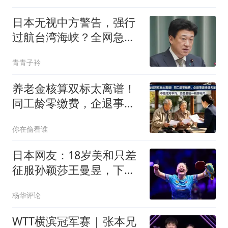
日本无视中方警告，强行
过航台湾海峡？全网急
了：为什么不拦它！
青青子衿
养老金核算双标太离谱！
同工龄零缴费，企退事退
待遇天差地别！
你在偷看谁
日本网友：18岁美和只差
征服孙颖莎王曼昱，下个
奥运周期没有对手
杨华评论
WTT横滨冠军赛 | 张本兄