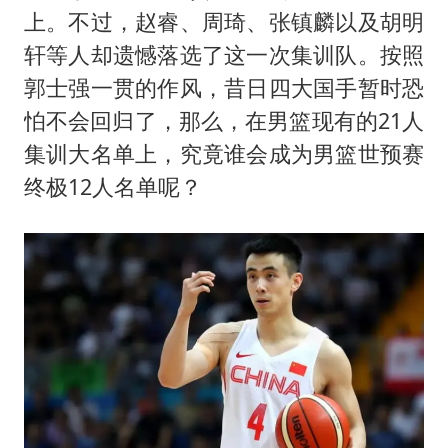
国足U17与阿森纳决赛取消 并列冠军
上。不过，赵睿、周琦、张镇麟以及胡明
猫咪过火把节被抹成黑猫
轩等人却遗憾落选了这一次集训队。按照
宝妈给四胞胎取名平安喜乐
郭士强一贯的作风，昔日四大国手暂时恐
构建更高水平的全民健身公共服务体系
怕不会回归了，那么，在男篮现有的21人
集训大名单上，究竟谁会成为男篮世预赛
BLG经理辟谣Bin离队
终极12人名单呢？
总书记点赞的非遗苗绣焕发新生机