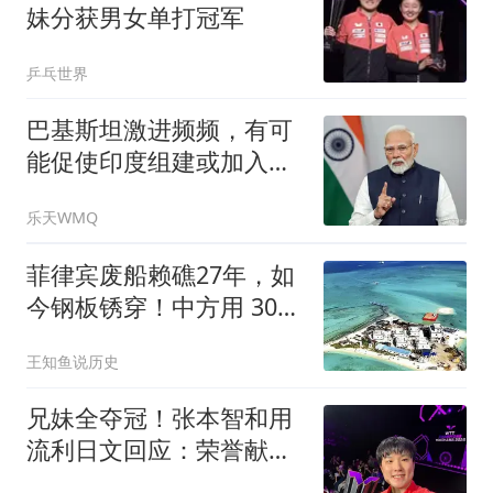
妹分获男女单打冠军
乒乓世界
巴基斯坦激进频频，有可
能促使印度组建或加入某
军事同盟。
乐天WMQ
菲律宾废船赖礁27年，如
今钢板锈穿！中方用 300
倍巨轮反将一军
王知鱼说历史
兄妹全夺冠！张本智和用
流利日文回应：荣誉献给
爸妈 这里是我家乡