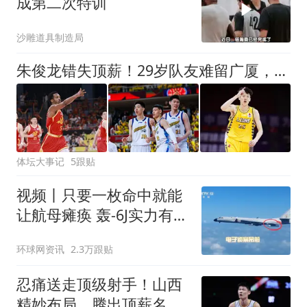
成第二次特训
沙雕道具制造局
朱俊龙错失顶薪！29岁队友难留广厦，场均仅5分，比胡金秋更该卖
体坛大事记
5跟贴
视频丨只要一枚命中就能
让航母瘫痪 轰-6J实力有多
强？
环球网资讯
2.3万跟贴
忍痛送走顶级射手！山西
精妙布局，腾出顶薪名额