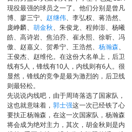
现役最强的球员之一了。他们分别是曾凡
博、廖三宁、
赵继伟
、李弘权、蒋浩然、
庞峥麟、
胡金秋
、朱俊龙、程帅澎、杨曦
皓、高诗岩、焦泊乔、崔永熙、徐昕、冯
傲、赵嘉义、贺希宁、王浩然、
杨瀚森
、
王俊杰、赵维伦。在这份大名单上，后卫
线有5人，锋线有10人，内线则有6人。很
显然，锋线的竞争是最为激烈的，后卫线
则最轻松。
先说说内线吧，由于周琦落选了国家队，
这也就意味着，
郭士强
这一次已经铁了心
要扶正杨瀚森，在这一次国家队，杨瀚森
将会成为绝对主力，其次，胡金秋则是内