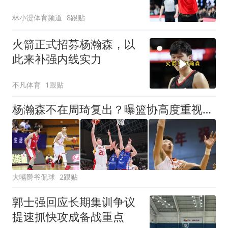
练，目标打进奥运会
林小湜体育频道
8跟贴
火箭正式招募杨瀚森，以
此来补强内线实力
不凡体育
1跟贴
杨瀚森不在周琦复出？曝篮协高度重视亚运会 高诗岩会回归？
大嘴爵爷侃球
2跟贴
郭士强回应长期集训争议
提速抓快攻成备战重点