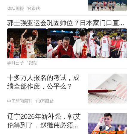
体坛周报
44跟贴
郭士强亚运会巩固帅位？日本家门口直接摆烂，中国男篮全主力出击
弄月公子
1跟贴
十多万人报名的考试，成
绩全部作废，公平么？
中国新闻周刊
1.8万跟贴
辽宁2026年新补强，郭艾
伦等到了，赵继伟必须夺
冠！