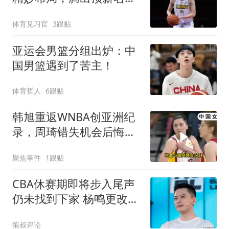
全力争抢胡金秋
体育见习官
3跟贴
亚运会男篮分组出炉：中
国男篮遇到了苦主！
体育哲人
6跟贴
韩旭重返WNBA创亚洲纪
录，周琦错失机会后悔终
生
聚焦事件
1跟贴
CBA休赛期即将步入尾声
仍未找到下家 杨鸣更改社
媒标签引关注
狼叔评论