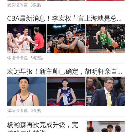
老吴说体育
3跟贴
CBA最新消息！李宏权直言上海就是总冠军，辽篮否决王岚钦交易，赵睿将回归中国男篮！
体坛卡卡说
34跟贴
宏远早报！新主帅已确定，胡明轩亲自回复伤情，徐昕去留定了！
体坛卡卡说
6跟贴
杨瀚森再次完成升级，完