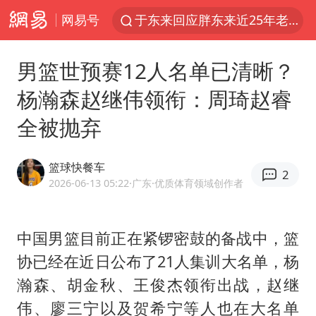
网易号
于东来回应胖东来近25年老店年底关闭
以拒绝“和平委员会”的加沙和平计划
男篮世预赛12人名单已清晰？
浙江省甬江发生2026年第1号洪水
杨瀚森赵继伟领衔：周琦赵睿
全球最大级别运输船通过长江大桥
全被抛弃
白海豚北上或致京津冀暴雨
上海全力守护市民“菜篮子”
篮球快餐车
2
上门女婿出轨女邻居多年被判重婚罪
2026-06-13 05:22
·广东
·优质体育领域创作者
香港刷新1884年以来最高气温纪录
美将每月供乌爱国者拦截导弹
中国男篮目前正在紧锣密鼓的备战中，篮
协已经在近日公布了21人集训大名单，
杨
《龙餐馆》 冲奖
瀚森
、胡金秋、王俊杰领衔出战，
赵继
暑期研学游升温 在旅途中增长知识
伟
、廖三宁以及贺希宁等人也在大名单