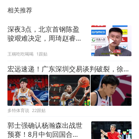
相关推荐
深夜3点，北京首钢陈盈
骏艰难决定，周琦赵睿别
哭了！
王稱吃吃喝喝
1跟贴
宏远速递！广东深圳交易谈判破裂，徐杰无缘回归男篮，萨姆纳基本留队
多特体育说
22跟贴
郭士强确认杨瀚森出战世
预赛！8月中旬回国合