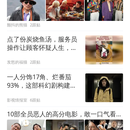
颤抖的熊猫
2跟贴
点了份炭烧鱼汤，服务员
操作让顾客怀疑人生，健
身玩家：是真碳水
发怒的福猫
2跟贴
一人分饰17角、烂番茄
93%，这部科幻剧构建的
世界观细到毛孔里
影视情报室
6跟贴
10部全员恶人的高分电影，敢一口气看完的，我敬你是个狠人