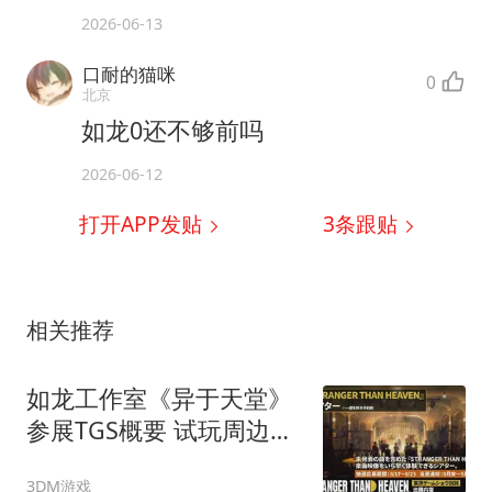
2026-06-13
口耐的猫咪
0
北京
如龙0还不够前吗
2026-06-12
打开APP发贴
3
条跟贴
相关推荐
如龙工作室《异于天堂》
参展TGS概要 试玩周边活
动
3DM游戏