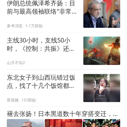
伊朗总统佩泽希齐扬：目
前与最高领袖联络"非常困
难"
参考消息
1.1万跟贴
主线30小时，支线50小
时，《控制：共振》还给
新玩家备了一份世界观“懒
山月不知2
人包”
东北女子到山西玩错过饭
点，找了十几个饭馆都没
开门：午休到几点
星视频
137跟贴
褪去张扬！日本黑道数十年穿搭变迁，藏着整个时代的变化