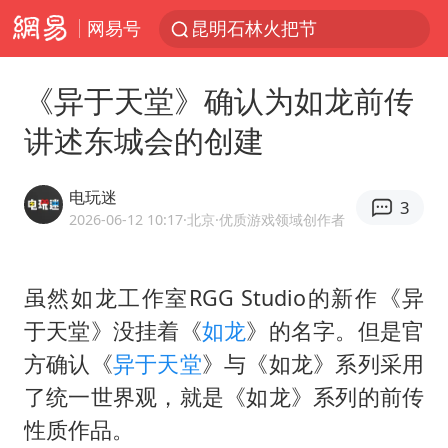
网易号
昆明石林火把节
我国编制完成新版全月地质图
《异于天堂》确认为如龙前传
宇树科技发行价格150.80元/股
讲述东城会的创建
江钨装备：无注入矿山资产安排
台风白海豚即将进入48小时警戒线
电玩迷
3
官方回应献血屋不让市民入内躲雨
2026-06-12 10:17
·北京
·优质游戏领域创作者
郑国霖回应去景区上班被保安拦下
虽然如龙工作室RGG Studio的新作《异
80后女柜员逆袭成4200亿银行副行长
于天堂》没挂着《
如龙
》的名字。但是官
感觉全东北都在等7号
方确认《
异于天堂
》与《如龙》系列采用
中央气象台发布台风黄色预警
了统一世界观，就是《如龙》系列的前传
扎哈罗娃批广岛市长不提美国原子弹
性质作品。