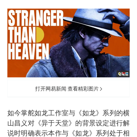
女子利用漏洞0元薅走3000多件家电
金饰克价大幅跳涨
关之琳否认与27岁模特的恋情
多地要求领导干部带头休假
对话重庆地铁吐血女孩
奋进开新局 实干挑大梁
打开网易新闻 查看精彩图片
如今掌舵如龙工作室与《如龙》系列的横
山昌义对《异于天堂》的背景设定进行解
说时明确表示本作与《如龙》系列处于相