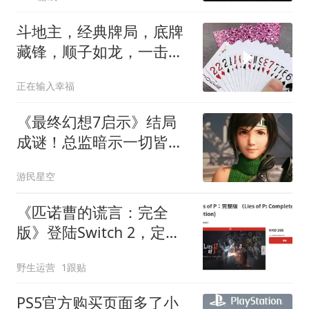
斗地主，经典牌局，底牌
藏锋，顺子如龙，一击封
神
正在输入幸福
《最终幻想7启示》结局
成谜！总监暗示一切皆有
可能
游民星空
《匹诺曹的谎言：完全
版》登陆Switch 2，定价
398港币但实体版要等10
野生运营
1跟贴
月
PS5官方购买页面多了小