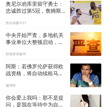
奥尼尔劝库里留守勇士：
忠诚胜过第5冠，詹姆斯
离队是教训
快乐加载中21
中央开始严查，多地机关
事业单位大整顿启动，这
几类人受影响最大
职场资深秘书
阿斯：若佛罗伦萨获得欧
战资格，将自动续租马斯
坦托诺一年
懂球帝
你会爱上我吗：那不是提
问，是我在等待中为自己