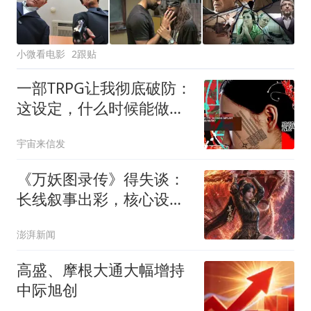
小微看电影
2跟贴
一部TRPG让我彻底破防：
这设定，什么时候能做成
电子游戏？
宇宙来信发
《万妖图录传》得失谈：
长线叙事出彩，核心设定
不足｜微剧评
澎湃新闻
高盛、摩根大通大幅增持
中际旭创