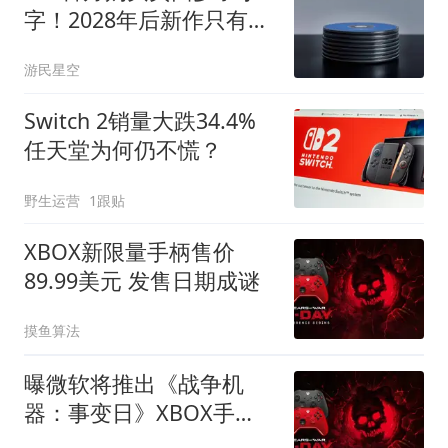
字！2028年后新作只有数
字版
游民星空
Switch 2销量大跌34.4%
任天堂为何仍不慌？
野生运营
1跟贴
XBOX新限量手柄售价
89.99美元 发售日期成谜
摸鱼算法
曝微软将推出《战争机
器：事变日》XBOX手
柄，外观“非常漂亮”