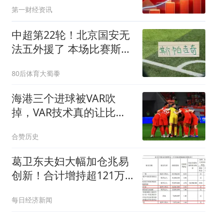
第一财经资讯
中超第22轮！北京国安无
法五外援了 本场比赛斯帕
吉奇缺席
80后体育大蜀黍
海港三个进球被VAR吹
掉，VAR技术真的让比赛
变得更加公正了吗？
合赞历史
葛卫东夫妇大幅加仓兆易
创新！合计增持超121万
股
每日经济新闻