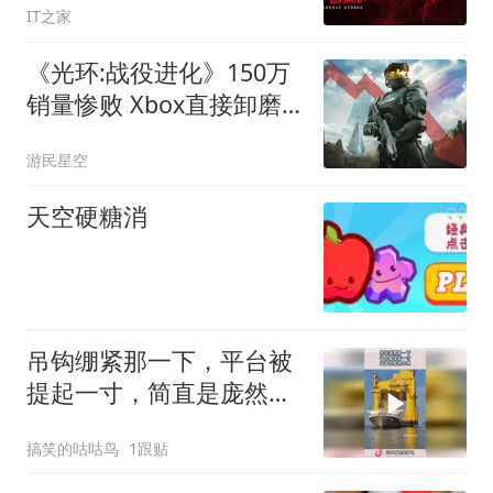
IT之家
《光环:战役进化》150万
销量惨败 Xbox直接卸磨
杀驴
游民星空
天空硬糖消
吊钩绷紧那一下，平台被
提起一寸，简直是庞然大
物！
搞笑的咕咕鸟
1跟贴