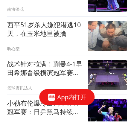
发，国乒围攻张本美和
南海浪花
西平51岁杀人嫌犯潜逃10
天，在玉米地里被擒
听心堂
战术针对拉满！蒯曼4-1早
田希娜晋级横滨冠军赛四
强！
篮球资讯达人
App内打开
小勒布伦爆冷出局！WTT
冠军赛：日乒黑马持续高
能发挥打进半决赛
乒谈