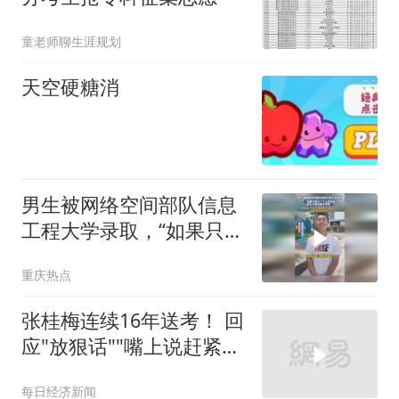
童老师聊生涯规划
天空硬糖消
男生被网络空间部队信息
工程大学录取，“如果只是
为了个人的利益那么不建
重庆热点
议报考军校”
张桂梅连续16年送考！ 回
应"放狠话""嘴上说赶紧走
吧，走了以后觉得心里空
每日经济新闻
空的"