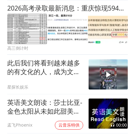
2026高考录取最新消息：重庆惊现594高分考生投档专科！太疯狂了
高三倒计时
此后我们将看到越来越多
的有文化的人，成为文化
艺术工作者
星探长娱乐
英语美文朗读：莎士比亚-
金色太阳从未如此甜美吻
过
00:00
孟飞Phoenix
云音乐特供