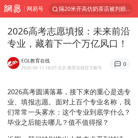
网易号
隔20米开高仿奶茶店被判赔35万元
“不怕六爷挂得多 就怕六爷挂一颗”
2026高考志愿填报：未来前沿
新疆景区自驾服务费改为按车收费
专业，藏着下一个万亿风口！
多家A股公司收到美国关税退款
直击东北超：哈尔滨vs通辽
EOL教育在线
0
视频丨中国东方电气集团原党组副书记、董事宋致远被查
2026-06-11 18:07
·北京
·教育在线官方账号
香港宏福苑火灾或由烟头引起
2026高考圆满落幕，接下来的重心是选专
白海豚将正面袭击贯穿浙江
业、填报志愿。面对上百个专业名称，我
酒店回应车内过夜被收150元
们常常一头雾水：这个专业到底学什么？
36岁男演员成景区NPC后人气爆棚
毕业之后能去哪儿？值不值得报？
几元成本的AI广告导致千万市值蒸发