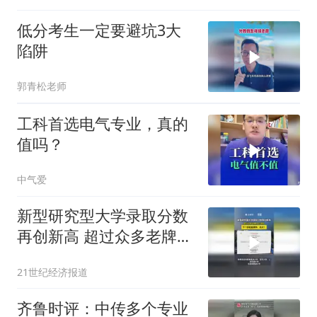
低分考生一定要避坑3大
陷阱
郭青松老师
工科首选电气专业，真的
值吗？
中气爱
新型研究型大学录取分数
再创新高 超过众多老牌
985名校 下一步赶超清
21世纪经济报道
华、北大？
齐鲁时评：中传多个专业