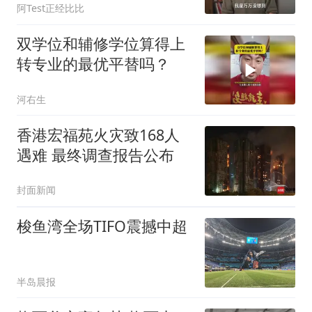
阿Test正经比比
双学位和辅修学位算得上
转专业的最优平替吗？
河右生
香港宏福苑火灾致168人
遇难 最终调查报告公布
封面新闻
梭鱼湾全场TIFO震撼中超
半岛晨报