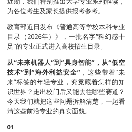
浙江台州《告全体市民书》
近期，我们特别推出‌大学专业系列解读‌，
为各位考生及家长提供报考参考。
郑丽文：台湾从来没有“独立”过
梁家辉百花奖演讲落泪
教育部近日发布《普通高等学校本科专业
大V：马科斯把路走绝了
目录（2026年）》，一批名字“科幻感十
香港正式允许“拒绝抢救”
足”的专业正式进入高校招生目录。
人民的健康、体质、幸福一脉相承
从“未来机器人”到“具身智能”，从“低空
技术”到“海外利益安全”
，这些带着“未
来”标签的年轻专业，究竟藏着怎样的知
识世界？走出校门后又能去往哪些赛道？
今天我们就把这些问题拆解清楚，一起看
清这些前沿专业的真实面貌。
01