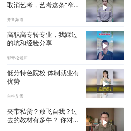
取消艺考，艺考这条“窄
门”真的要换钥匙了
齐鲁频道
高职高专转专业，我踩过
的坑和经验分享
郭青松老师
低分特色院校 体制就业有
优势
主持艾雪
夹带私货？放飞自我？过
去的教材有多牛？ 你对课
本上哪一句话印象最深？