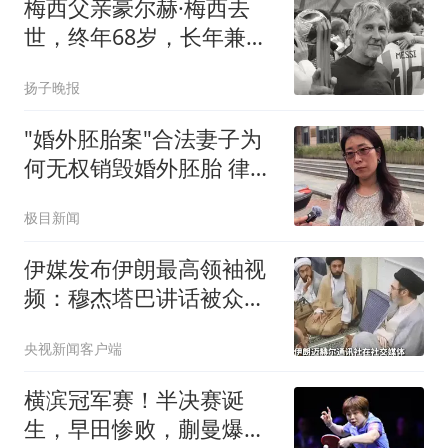
梅西父亲豪尔赫·梅西去
世，终年68岁，长年兼任
梅西的经纪人；此前被曝
扬子晚报
患结肠癌病情复发，梅西
曾因父亲病情在世界杯进
"婚外胚胎案"合法妻子为
球后流泪
何无权销毁婚外胚胎 律师
释疑
极目新闻
伊媒发布伊朗最高领袖视
频：穆杰塔巴讲话被众人
围住
央视新闻客户端
横滨冠军赛！半决赛诞
生，早田惨败，蒯曼爆