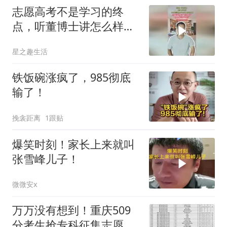
志愿高考不是学习的终
点，听董博士讲怎么样对
待高考
星之趣生活
铁饭碗涨疯了，985彻底
输了！
挽衾距离
1跟贴
爆笑时刻！家长上来就叫
张雪峰儿子！
微微安x
万万没有想到！重庆509
分考生抢专科征集志愿