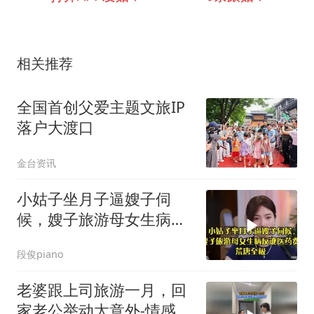
相关推荐
全国首创父爱主题文旅IP
落户大渡口
金台资讯
小姑子坐月子逼嫂子伺
候，嫂子旅游母女生病反
讹医药费，荒唐至极
段俊piano
老婆跟上司旅游一月，回
家老公举动太意外-情感