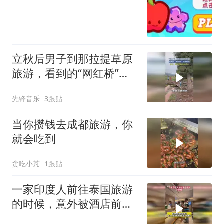
立秋后男子到那拉提草原
旅游，看到的“网红桥”是
这样的，网友：晴天的话
先锋音乐
3跟贴
会好看点
当你攒钱去成都旅游，你
就会吃到
贪吃小芃
1跟贴
一家印度人前往泰国旅游
的时候，意外被酒店前台
扣款两次