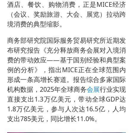
泰国：高度重视中国游客旅游体验
酒店、餐饮、购物消费，正是MICE经济
于东来直播和胖东来核心团队开会
（会议、奖励旅游、大会、展览）拉动跨
上海大部迎大暴雨
境消费的典型缩影。
《龙餐馆》 冲奖
商务部研究院国际服务贸易研究所近期发
蒯曼挺进WTT横滨冠军赛女单四强
布研究报告《充分释放商务会展对入境消
构建更高水平的全民健身公共服务体系
费的带动效应——基于国别经验和典型案
例的分析》，指出MICE正在全球范围内
形成一条高增长赛道。报告综合多家国际
机构数据，2025年全球商务
会展
行业实现
直接支出1.3万亿美元，带动全球GDP达
1.8万亿美元，参与人次达16.5亿，人均
支出785美元，同比增长11.0%。