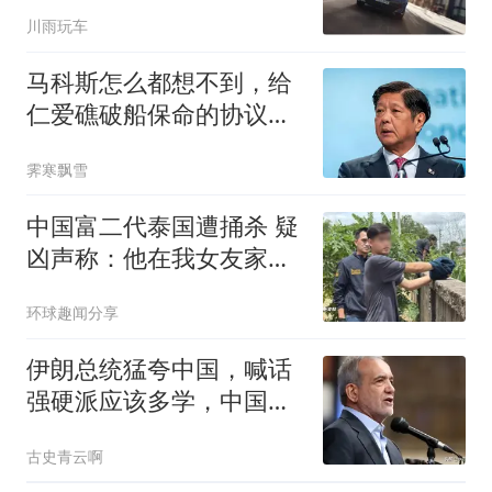
川雨玩车
马科斯怎么都想不到，给
仁爱礁破船保命的协议，
竟能让自己下台？
霁寒飘雪
中国富二代泰国遭捅杀 疑
凶声称：他在我女友家的
浴室
环球趣闻分享
伊朗总统猛夸中国，喊话
强硬派应该多学，中国怎
么让特朗普服气的
古史青云啊