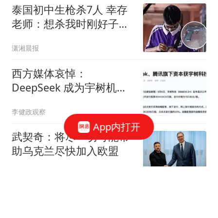
泰国初中生枪杀7人 幸存
老师：想杀我时刚好子弹
用完
潇湘晨报
西方媒体哀悼：
DeepSeek 成为宇树机器
人的股东？那我们还怎么
李健政观察
玩
App内打开
武契奇：将尽一切可能帮
助乌克兰尽快加入欧盟
参考消息
《龙餐馆》开局不利，
400亿票房男主跌下神