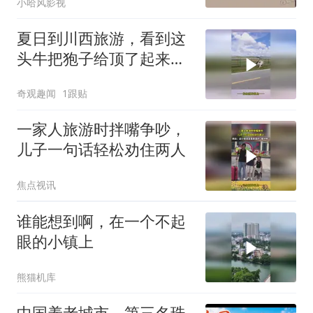
小哈风影视
夏日到川西旅游，看到这
头牛把狍子给顶了起来，
网友：各自都不知道自己
奇观趣闻
1跟贴
的实力
一家人旅游时拌嘴争吵，
儿子一句话轻松劝住两人
焦点视讯
谁能想到啊，在一个不起
眼的小镇上
熊猫机库
中国养老城市，第三名珠