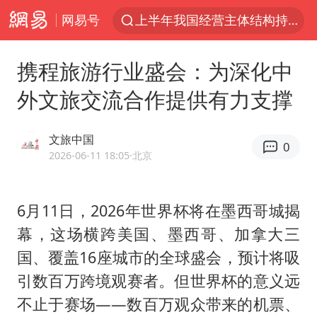
网易号
上海有出现龙卷潜势
上海全域长途客运班次全部停运
携程旅游行业盛会：为深化中
今日15时起福州地铁高架区段停运
外文旅交流合作提供有力支撑
白海豚逼近浙闽沿海
1枚就能让航母瘫痪 轰-6J实力有多强
文旅中国
0
王艺迪2-4不敌张本美和止步4强
2026-06-11 18:05
·北京
国足U17与阿森纳决赛取消 并列冠军
6月11日，2026年世界杯将在墨西哥城揭
上门女婿出轨女邻居多年被判重婚罪
幕，这场横跨美国、墨西哥、加拿大三
王传君 《披荆斩棘》
国、覆盖16座城市的全球盛会，预计将吸
2025年小学教师减少13.19万
引数百万跨境观赛者。但世界杯的意义远
王艺迪无缘横滨赛决赛
不止于赛场——数百万观众带来的机票、