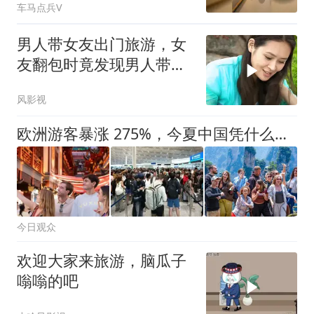
车马点兵V
男人带女友出门旅游，女
友翻包时竟发现男人带这
个小物品，尴尬了
风影视
欧洲游客暴涨 275%，今夏中国凭什么成了全球避暑刚需
今日观众
欢迎大家来旅游，脑瓜子
嗡嗡的吧