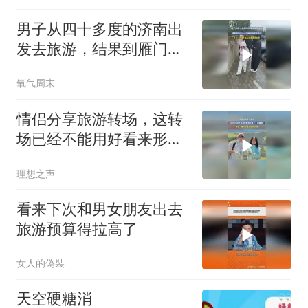
男子从四十多度的济南出
发去旅游，结果到雁门山
山顶被冻得瑟瑟发抖，男
氧气周末
子：不得不说山西是真凉
爽啊
情侣分享旅游转场，这转
场已经不能用好看来形容
了，是震撼！
理想之声
看来下次和男女朋友出去
旅游预算得拉高了
女人的偽裝
天空硬糖消