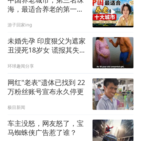
海，最适合养老的第一名
你绝对想不到
游子回家ing
未婚先孕 印度狠父为遮家
丑浸死18岁女 谎报其失踪
被识破
环球趣闻分享
网红"老表"遗体已找到 22
万粉丝账号宣布永久停更
极目新闻
车主没怒，网友怒了，宝
马蜘蛛侠广告惹了谁？