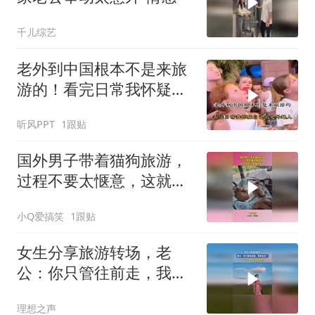
千儿综艺
老外到中国根本不是来旅
游的！看完日常我怀疑自
己才是外地人
听风PPT
1跟贴
国外男子带着猫狗旅游，
过程不要太惬意，这就是
传说神仙之旅吧！
小Q爱搞笑
1跟贴
女生分享旅游转场，老
公：你只管往前走，我来
出片！
理想之声