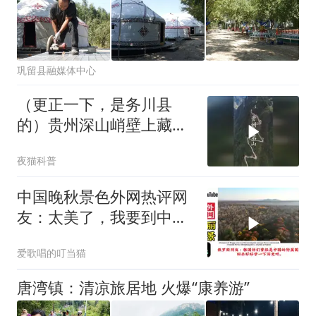
巩留县融媒体中心
（更正一下，是务川县
的）贵州深山峭壁上藏着
一条超
夜猫科普
中国晚秋景色外网热评网
友：太美了，我要到中国
留学！
爱歌唱的叮当猫
唐湾镇：清凉旅居地 火爆“康养游”