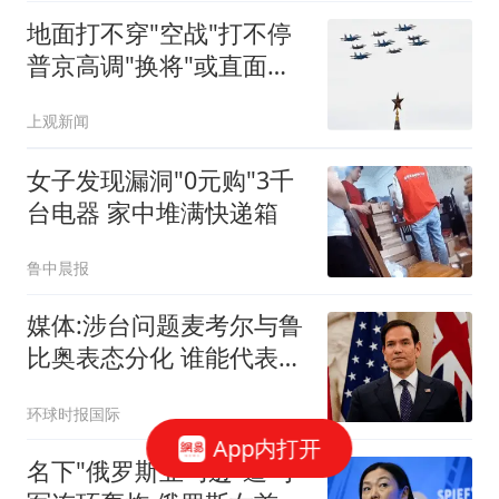
地面打不穿"空战"打不停
普京高调"换将"或直面消
耗战
上观新闻
女子发现漏洞"0元购"3千
台电器 家中堆满快递箱
鲁中晨报
媒体:涉台问题麦考尔与鲁
比奥表态分化 谁能代表华
盛顿
环球时报国际
App内打开
名下"俄罗斯亚马逊"遭乌