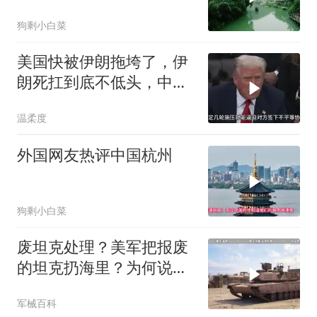
了中国落后的一面
狗剩小白菜
美国快被伊朗拖垮了，伊
朗死扛到底不低头，中国
反而迎来新机遇？
温柔度
外国网友热评中国杭州
狗剩小白菜
废坦克处理？美军把报废
的坦克扔海里？为何说中
国的方式最智慧？
军械百科