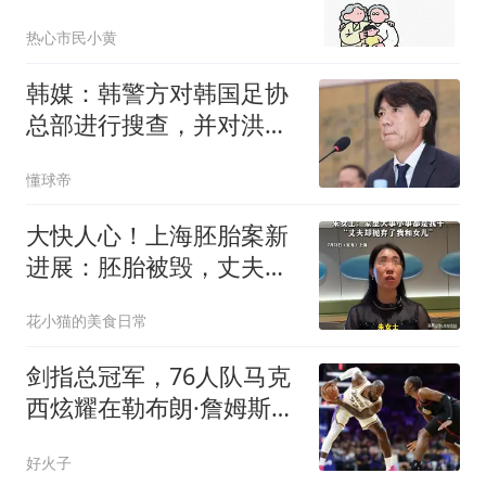
顺，一定记住这7点
热心市民小黄
韩媒：韩警方对韩国足协
总部进行搜查，并对洪明
甫进行了首次传唤
懂球帝
大快人心！上海胚胎案新
进展：胚胎被毁，丈夫和
小三的商业网被扒
花小猫的美食日常
剑指总冠军，76人队马克
西炫耀在勒布朗·詹姆斯之
前到达健身房
好火子