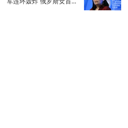
军连环轰炸 俄罗斯女首富
怒了
现代快报
亲人均离去女孩8岁独居
床头放菜刀 被老师"收
养"后逆袭
环球网资讯
“榜一大哥”打赏女主播44
万次、1700万元，平台分
走60%，主播分走31%！
大爱三湘
其妻起诉想追回，法院判
了
湖北前首富被抓，真正的
清算开始了
首席品牌评论