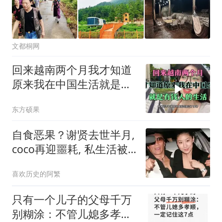
文都桐网
回来越南两个月我才知道
原来我在中国生活就是有
钱人的生活
东方硕果
自食恶果？谢贤去世半月,
coco再迎噩耗, 私生活被
扒 谢霆锋这招高明
喜欢历史的阿繁
只有一个儿子的父母千万
别糊涂：不管儿媳多孝