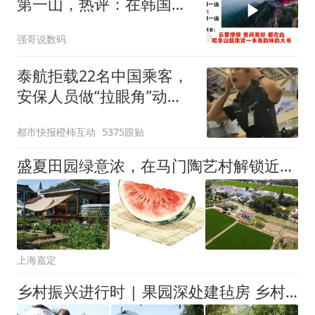
第一山，热评：在韩国土
堆也算山？
强哥说数码
泰航拒载22名中国乘客，
安保人员做“拉眼角”动
作，泰国机场最新回应：
都市快报橙柿互动
5375跟贴
拒绝登机决定由航司作
出；亲历者：曾承诺免费
盛夏田园绿意浓，在马门陶艺村解锁近郊慢时光
改签但没兑现
上海嘉定
乡村振兴进行时 | 果园深处建毡房 乡村旅游新体验