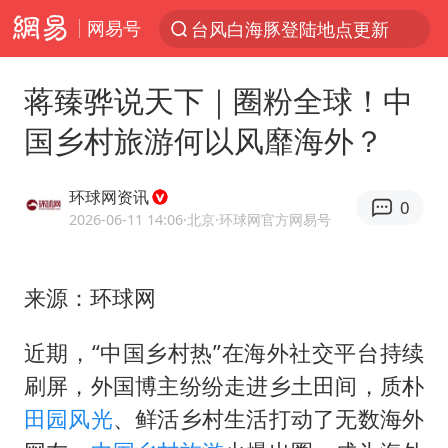
网易号
台风白海豚登陆地点更新
以“新”破局 首发经济点亮城市消费活力
蒋臻骅说天下｜圈粉全球！中
台风白海豚进入48小时警戒线
国乡村旅游何以风靡海外？
佛得角门将亮相智利俱乐部主场
宇树科技发行价格150.80元/股
环球网资讯
0
看守所辅警收受10万获刑1年
2026-06-11 14:06
·北京
·环球网官方网易号
宇树科技王兴兴身家有望超200亿元
来源：环球网
五粮液渠道价一箱上涨近百元
CIA被曝已秘密设立古巴工作组
近期，“中国乡村热”在海外社交平台持续
贵州轮胎子公司获美国退税8136万
刷屏，外国博主纷纷走进乡土田间，质朴
U17国足1分钟轰2球
田园风光
、鲜活乡村生活打动了无数海外