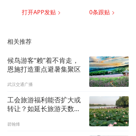
打开APP发贴
0
条跟贴
相关推荐
候鸟游客“赖”着不肯走，
恩施打造重点避暑集聚区
武汉交通广播
工会旅游福利能否扩大或
转让？如延长旅游天数和
扩至国内景点，可转让或
碧翰烽
邀请家属参与！