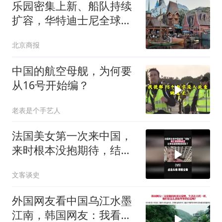
乐园密集上新、船队持续
扩容，华特迪士尼全球加
速扩版图
北京商报
中国的航空母舰，为何要
从16号开始编？
老表是个手艺人
法国美女第一次来中国，
来时根本没抱期待，结果
直接泪洒张家界1
文客谈史
外国网友看中国乌江水墨
江南，韩国网友：我看见