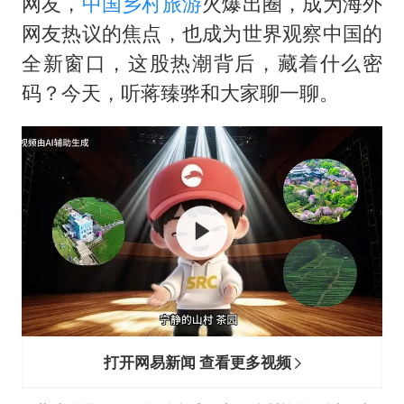
法国将禁止“未经同意的电话营销”
网友，
中国
乡村旅游
火爆出圈，成为海外
网友热议的焦点，也成为世界观察中国的
我国编制完成新版全月地质图
全新窗口，这股热潮背后，藏着什么密
“深圳地面沉降致车辆损坏”不实
码？今天，听蒋臻骅和大家聊一聊。
外交部发言人就广岛核爆81周年等答记者问
中国“五箭齐发”反制美国
感觉全东北都在等7号
多地要求领导干部带头休假
奋进开新局 实干挑大梁
打开网易新闻 查看更多视频