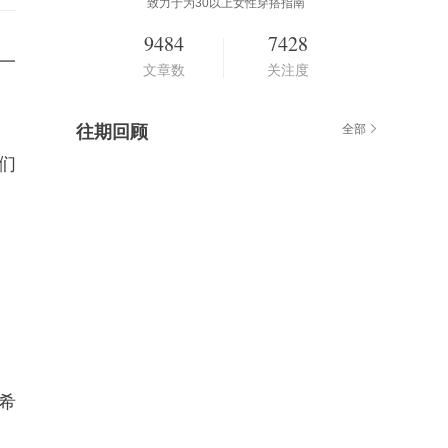
致力于为30以上女性穿搭指南
9484
7428
一
文章数
关注度
往期回顾
全部
们
希