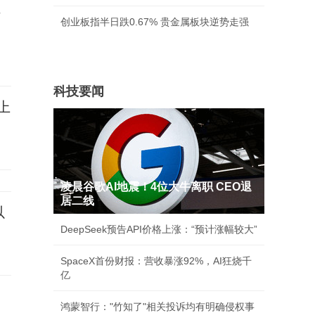
员
创业板指半日跌0.67% 贵金属板块逆势走强
科技要闻
上
凌晨谷歌AI地震！4位大牛离职 CEO退
居二线
以
DeepSeek预告API价格上涨：“预计涨幅较大”
SpaceX首份财报：营收暴涨92%，AI狂烧千
亿
，
鸿蒙智行："竹知了"相关投诉均有明确侵权事