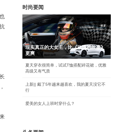
时尚要闻
也
抗
现实真正的大女主，比《玫瑰的故事》
更爽
夏天穿衣很简单，试试T恤搭配碎花裙，优雅
高级又有气质
长
上新|| 戴了5年越来越喜欢，我的夏天没它不
，
行
爱美的女人上班时穿什么？
来