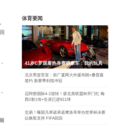
体育要闻
。
回
，
41岁C罗观看热身赛晒豪车：我的玩具
北京男篮官宣：前广厦两大外援布朗+桑普森
签约 新赛季剑指冲冠
，
迈阿密国际4-2逆转！获北美联盟杯开门红 梅
西2射1传+生涯已进921球
交易！曝因凡蒂诺承诺摩洛哥举办世界杯决赛
以换取支持 FIFA回应
展