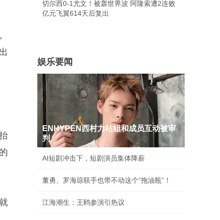
切尔西0-1尤文！被轰世界波 阿隆索遭2连败
亿元飞翼614天后复出
。
出
娱乐要闻
ENHYPEN西村力站姐和成员互动被审
抬
判
的
AI短剧冲击下，短剧演员集体降薪
董勇、罗海琼联手也带不动这个“拖油瓶”！
就
江海潮生：王鸥参演引热议