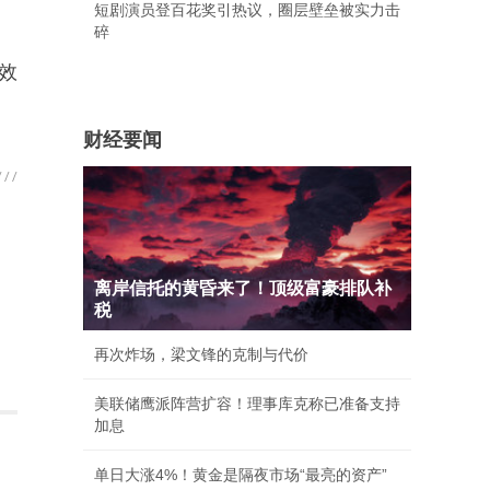
短剧演员登百花奖引热议，圈层壁垒被实力击
碎
效
财经要闻
离岸信托的黄昏来了！顶级富豪排队补
税
再次炸场，梁文锋的克制与代价
美联储鹰派阵营扩容！理事库克称已准备支持
加息
单日大涨4%！黄金是隔夜市场“最亮的资产”