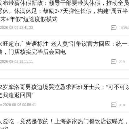
发布带薪休假新政：领导干部要带头休假，推动全
尽休、休满休足；鼓励3-7天弹性长假，构建“周五半
周末+年假”短途度假模式
26-08-05 12:41:33
18354
跟贴
18354
永旺超市广告语标注“老人臭”引争议官方回应：统一
馈，门店核实完毕后会回电
26-08-05 19:11:11
219
跟贴
219
12岁摩洛哥男孩边境哭泣恳求西班牙士兵：“可不可
把我遣返回国”
2026-08-06 00:59:41
318
跟贴
318
人爱吃，竟然是假的！上海多家热门餐饮店被曝光