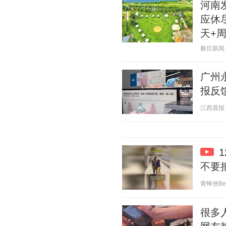
河南
应休
天+
极目新闻 20
广州
报反
江西晨报 20
不要
青蜂侠Bee 
很多