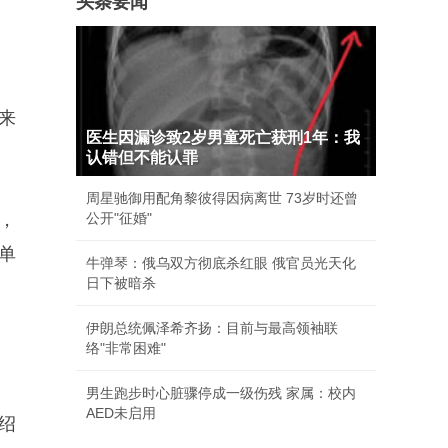
头条要闻
来
医生因漏诊致2岁男童死亡获刑1年：我
认错但不能认罪
周星驰御用配角黎彼得因病离世 73岁时还曾
，
公开"征婚"
单
牛弹琴：俄乌双方彻底杀红眼 俄官员光天化
日下被暗杀
伊朗总统佩泽希齐扬：目前与最高领袖联
络"非常困难"
男生跑步时心脏骤停成一级伤残 家属：校内
AED未启用
绍