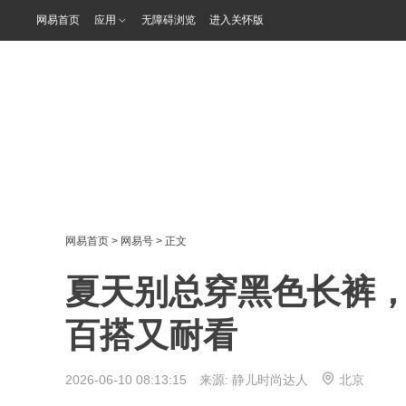
网易首页
应用
无障碍浏览
进入关怀版
网易首页
>
网易号
> 正文
夏天别总穿黑色长裤
百搭又耐看
2026-06-10 08:13:15 来源:
静儿时尚达人
北京