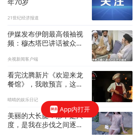
年70岁
21世纪经济报道
伊媒发布伊朗最高领袖视
频：穆杰塔巴讲话被众人
围住
央视新闻客户端
看完沈腾新片《欢迎来龙
餐馆》，我敢预言，这部
电影能冲30亿票房
晴晴的娱乐日记
App内打开
美丽的大长腿：那不是尺
度，是我在步伐之间逐渐
确认的延伸路径