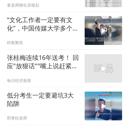
童老师聊生涯规划
“文化工作者一定要有文
化”，中国传媒大学多个艺
术类专业，取消艺考，按
科教聚焦
高考文化课成绩录取
张桂梅连续16年送考！ 回
应"放狠话""嘴上说赶紧走
吧，走了以后觉得心里空
每日经济新闻
空的"
低分考生一定要避坑3大
陷阱
郭青松老师