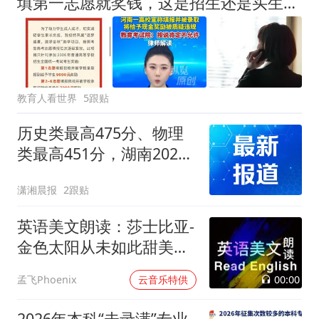
填第一志愿就奖钱，这是招生还是买生源？河南一高校被考试院点名，三年前那所更离谱
教育人看世界
5跟贴
历史类最高475分、物理
类最高451分，湖南2026
高考高职专科批投档线出
潇湘晨报
2跟贴
炉
英语美文朗读：莎士比亚-
金色太阳从未如此甜美吻
过
00:00
孟飞Phoenix
云音乐特供
2026年本科“未录满”专业