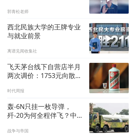
郭青松老师
西北民族大学的王牌专业
与就业前景
离谱见闻收集社
飞天茅台线下自营店半月
两次调价：1753元向散客
开门，与i茅台价差拉至
时代周报
114元
轰-6N只挂一枚导弹，
歼-20为何全程伴飞？中国
空基核威慑拼图正在补齐
战争与帝国