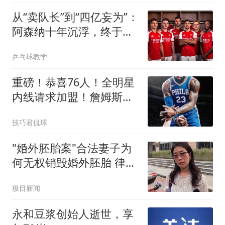
从“卖队长”到“四亿妄为”：
阿森纳十年沉浮，终于活
成了自己最“壕”的模样
乒乓球教学
重磅！恭喜76人！全明星
内线请求加盟！詹姆斯，
牛逼！
技巧君侃球
"婚外胚胎案"合法妻子为
何无权销毁婚外胚胎 律师
释疑
极目新闻
永和豆浆创始人逝世，享