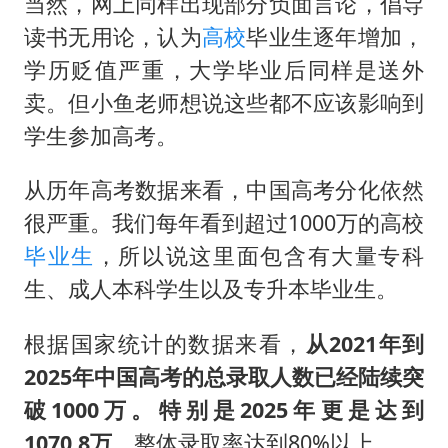
几元成本的AI广告导致千万市值蒸发
当然，网上同样出现部分负面言论，倡导
读书无用论，认为
高校
毕业生逐年增加，
浙江台州《告全体市民书》
学历贬值严重，大学毕业后同样是送外
郑丽文：台湾从来没有“独立”过
卖。但小鱼老师想说这些都不应该影响到
梁家辉百花奖演讲落泪
学生参加高考。
大V：马科斯把路走绝了
从历年高考数据来看，中国高考分化依然
香港正式允许“拒绝抢救”
很严重。我们每年看到超过1000万的高校
人民的健康、体质、幸福一脉相承
毕业生
，所以说这里面包含有大量专科
生、成人本科学生以及专升本毕业生。
根据国家统计的数据来看，
从2021年到
2025年中国高考的总录取人数已经陆续突
破1000万。特别是2025年更是达到
1070.8万
，整体录取率达到80%以上。