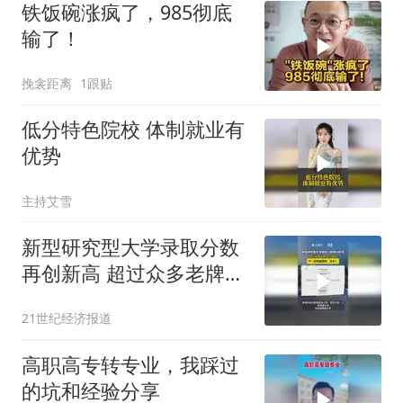
铁饭碗涨疯了，985彻底
输了！
挽衾距离
1跟贴
低分特色院校 体制就业有
优势
主持艾雪
新型研究型大学录取分数
再创新高 超过众多老牌
985名校 下一步赶超清
21世纪经济报道
华、北大？
高职高专转专业，我踩过
的坑和经验分享