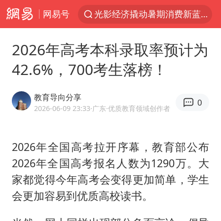
网易号
光影经济撬动暑期消费新蓝海
隔20米开高仿奶茶店被判赔35万元
2026年高考本科录取率预计为
“不怕六爷挂得多 就怕六爷挂一颗”
42.6%，700考生落榜！
新疆景区自驾服务费改为按车收费
多家A股公司收到美国关税退款
教育导向分享
0
直击东北超：哈尔滨vs通辽
2026-06-09 23:33
·广东
·优质教育领域创作者
视频丨中国东方电气集团原党组副书记、董事宋致远被查
2026年全国高考拉开序幕，教育部公布
香港宏福苑火灾或由烟头引起
2026年全国高考报名人数为1290万。大
白海豚将正面袭击贯穿浙江
家都觉得今年高考会变得更加简单，学生
酒店回应车内过夜被收150元
会更加容易到优质高校读书。
36岁男演员成景区NPC后人气爆棚