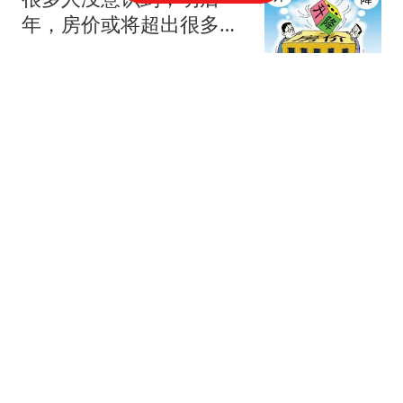
年，房价或将超出很多人
的想象
细说职场
失联女孩新线索:刑警介
入，闺蜜提供备用号，案
情终于有大突破了
皮蛋儿电影
8月13日发现一位烈士遗
体，8月15日发现另一位
烈士遗体
雪中风车
伊朗外长：美方弥补违约
行为前 谈判无法重启