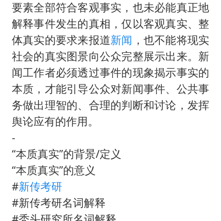
2025年小学教师减少13.19万
要素全部符合客观事实，也未必能真正地
女子发现前夫婚内与第三者育子
解释事件发生的真相，仅以客观真实、整
以军士兵把枪口对准中国记者
体真实的要求来报道
新闻
，也不能将现实
社会的真实图景向公众完整展示出来。新
笔试第一被劝弃考涉事副校长被撤职
闻工作者必须透过事件的现象揭示事实的
构建更高水平的全民健身公共服务体系
本质，才能引导公众对新闻事件、公共事
萌娃帮爷爷脱玉米 卖力干活超可爱
务做出理智的、合理的判断和讨论，发挥
灌溉水坝被隔成鱼塘 村民投诉20余年
舆论应有的作用。
奋力开创中国式现代化建设新局面
-
“本质真实”的背景/定义
“本质真实”的意义
#
新传
考研
#新传考研名词解释
#秃头研究所名词解释