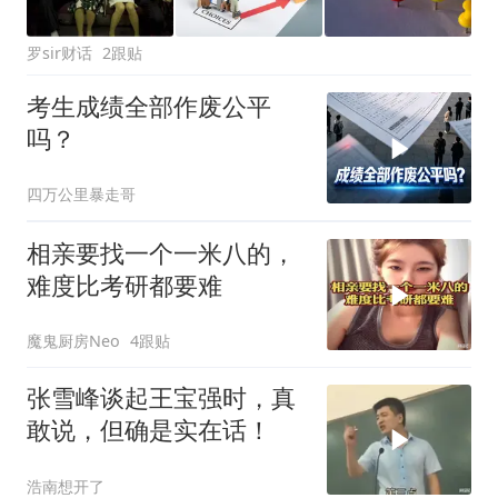
罗sir财话
2跟贴
考生成绩全部作废公平
吗？
四万公里暴走哥
相亲要找一个一米八的，
难度比考研都要难
魔鬼厨房Neo
4跟贴
张雪峰谈起王宝强时，真
敢说，但确是实在话！
浩南想开了