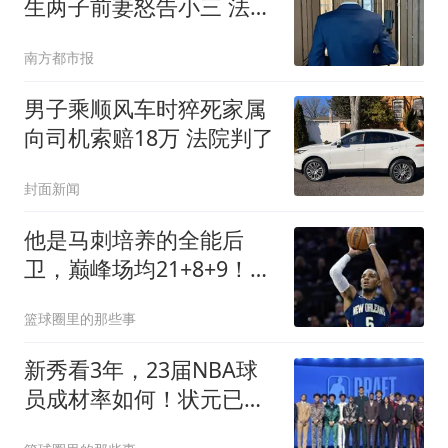
生两子前妻怒告小三 法院
判了
南方都市报
男子乘顺风车时猝死家属
向司机索赔18万 法院判了
封面新闻
他是马刺培养的全能后
卫，巅峰场均21+8+9！30
岁却成了“玻璃人”
篮球圈里的那些事
新秀看3年，23届NBA球
员成材率如何！状元已成
巨星，探花难堪大任