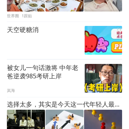
世界圈
1跟贴
天空硬糖消
被女儿一句话激将 中年老
爸逆袭985考研上岸
岚海
选择太多，其实是今天这一代年轻人最大的诅咒