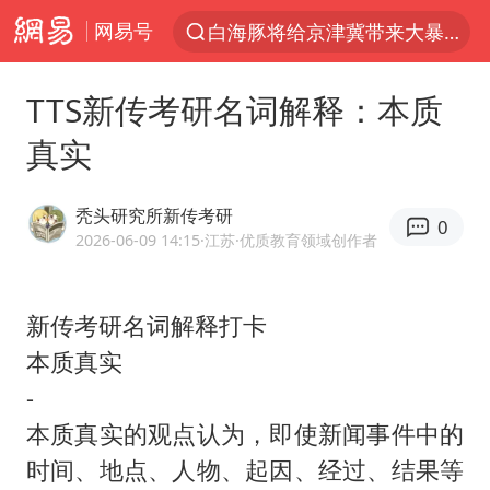
网易号
白海豚将给京津冀带来大暴雨
上半年我国经营主体结构持续优化
TTS新传考研名词解释：本质
杭州机场已取消航班388架次
真实
中国籍豪华游艇富商之子在泰国被杀
王艺迪无缘横滨赛决赛
秃头研究所新传考研
0
浙江省委书记王浩再调度：该停下的坚决停下来，让社会面静下来
2026-06-09 14:15
·江苏
·优质教育领域创作者
《披荆斩棘2026》阵容官宣
新传考研名词解释打卡
中国第1高楼阻尼器摆动明显
本质真实
国足U17与阿森纳决赛取消 并列冠军
-
《龙餐馆》 冲奖
本质真实的观点认为，即使新闻事件中的
上门女婿出轨女邻居多年被判重婚罪
时间、地点、人物、起因、经过、结果等