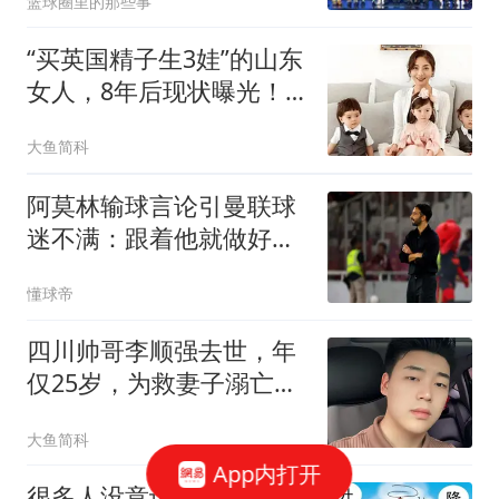
篮球圈里的那些事
“买英国精子生3娃”的山东
女人，8年后现状曝光！
如今她后悔不？
大鱼简科
阿莫林输球言论引曼联球
迷不满：跟着他就做好吃
苦的准备吧
懂球帝
四川帅哥李顺强去世，年
仅25岁，为救妻子溺亡，
儿子才5岁多
大鱼简科
App内打开
很多人没意识到，明后