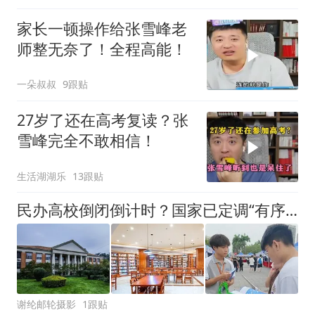
家长一顿操作给张雪峰老
师整无奈了！全程高能！
一朵叔叔
9跟贴
27岁了还在高考复读？张
雪峰完全不敢相信！
生活湖湖乐
13跟贴
民办高校倒闭倒计时？国家已定调“有序退出”，洗牌开始了
谢纶邮轮摄影
1跟贴