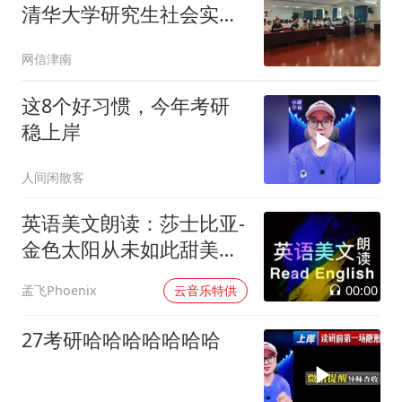
清华大学研究生社会实践
圆满收官
网信津南
这8个好习惯，今年考研
稳上岸
人间闲散客
英语美文朗读：莎士比亚-
金色太阳从未如此甜美吻
过
00:00
孟飞Phoenix
云音乐特供
27考研哈哈哈哈哈哈哈