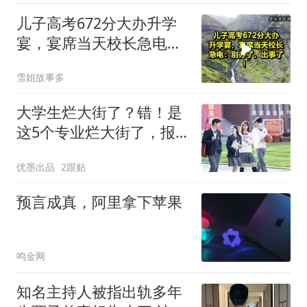
儿子高考672分大办升学
宴，宴席当天校长急电：
别办了，出事了！
雪姐故事多
大学生烂大街了？错！是
这5个专业烂大街了，报
一个毁一个
优墨出品
2跟贴
预言成真，阿里拿下苹果
鸣金网
知名主持人被指出轨多年