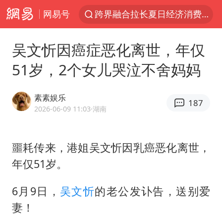
网易号
上海轨交全网络地面高架区段限速运行
白海豚逼近浙闽沿海
吴文忻因癌症恶化离世，年仅
上海暴雨红色预警
51岁，2个女儿哭泣不舍妈妈
斯诺克中国公开赛刘宏宇击败霍金斯
2026年7月份居民消费价格同比上涨0.5%
素素娱乐
187
伯克希尔净买入约200亿美元股票
2026-06-09 11:03
·湖南
“伊斯兰版北约”出现
噩耗传来，港姐
吴文忻
因乳癌恶化离世，
武契奇会见泽连斯基有何意图
年仅51岁。
上海大部迎大暴雨
台铃电动车仅骑一年就断电趴窝
6月9日，
吴文忻
的老公发讣告，送别爱
白海豚5次眼壁置换
妻！