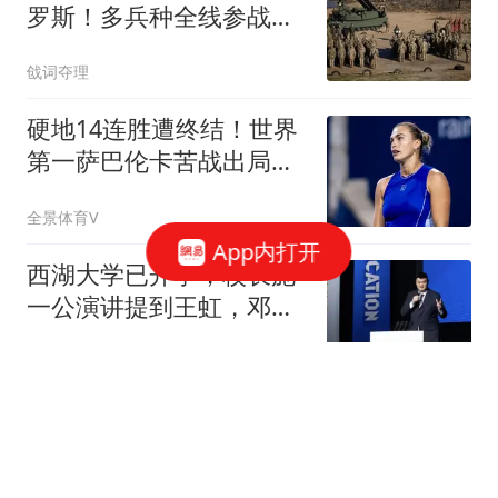
罗斯！多兵种全线参战，
战局格局彻底变了
戗词夺理
硬地14连胜遭终结！世界
第一萨巴伦卡苦战出局，
无缘多伦多站八强
全景体育V
App内打开
西湖大学已开学，校长施
一公演讲提到王虹，邓
煜。姚明浪漫发言。
夏夏回来了
6次被破发+爆冷！世界第
1萨巴伦卡苦战3盘出局，
真的走下坡路了？