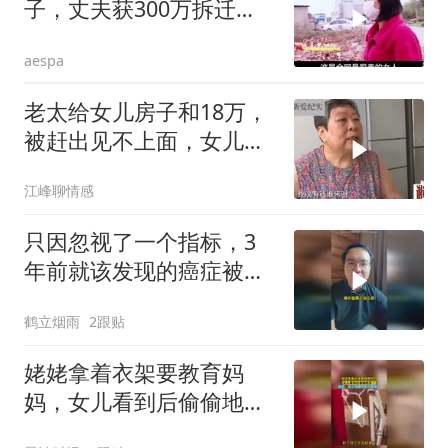
子，丈夫获300万拆迁
款，女子回来索要全部
aespa
老太给女儿房子和18万，
被赶出见不上面，女儿：
母亲天天恶言
江峰聊情感
只因忽视了一个指标，3
年前就该发现的癌症被拖
成了晚期
鹤立烟雨
2跟贴
姥姥拿着衣架要教育妈
妈，女儿看到后偷偷地笑
了，网友：在父母眼中永