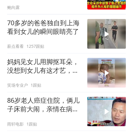
的婚姻细节
鲍向露
70多岁的爸爸独自到上海
看到女儿的瞬间眼睛亮了
薪点看看
1257跟贴
妈妈见女儿用脚抠耳朵，
没想到女儿有这才艺，第
一次见用脚挠耳朵
笑场专业户
1跟贴
86岁老人癌症住院，俩儿
子床前大闹，亲情在病房
崩塌
雨轩电影
1跟贴