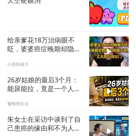
天空硬糖消
给亲爹花18万治病眼不
眨，婆婆癌症晚期却隐瞒
不救，丈夫怒提离婚
小雨和雄大
26岁姑娘的最后3个月：
能尿能拉，竟是一个人最
值钱的福气？
葡萄唠生活
朱女士在采访中谈到了自
己患癌的缘由和不为人知