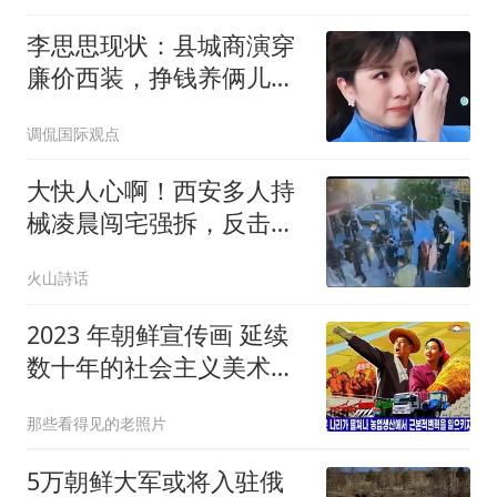
李思思现状：县城商演穿
廉价西装，挣钱养俩儿
子，很崇拜圈外老公
调侃国际观点
大快人心啊！西安多人持
械凌晨闯宅强拆，反击致
1死3伤，一审判决无罪
火山詩话
2023 年朝鲜宣传画 延续
数十年的社会主义美术风
格
那些看得见的老照片
5万朝鲜大军或将入驻俄