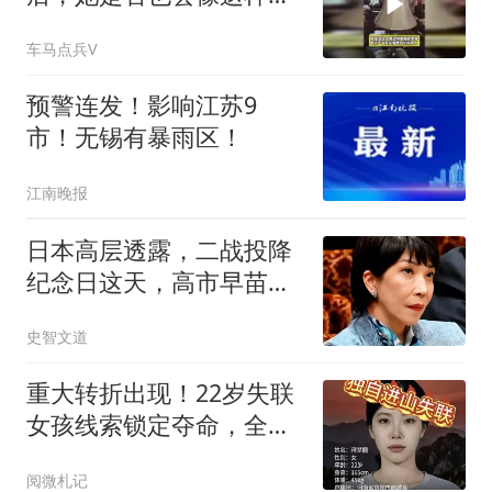
斯底里呢
车马点兵V
预警连发！影响江苏9
市！无锡有暴雨区！
江南晚报
日本高层透露，二战投降
纪念日这天，高市早苗可
能要恶心中国一把
史智文道
重大转折出现！22岁失联
女孩线索锁定夺命，全程
无防护令人揪心
阅微札记