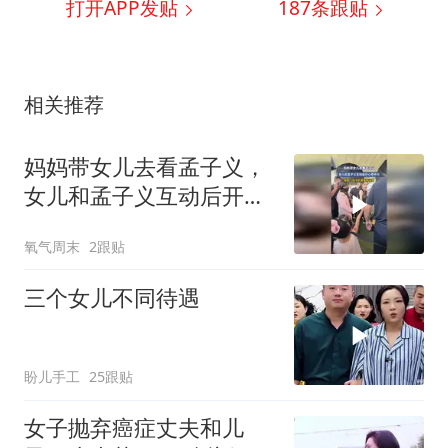
打开APP发贴
187
条跟贴
相关推荐
妈妈带女儿去看孟子义，
女儿和孟子义互动后开心
得不行，网友：孩子的笑
氧气周末
2跟贴
容好治愈
三个女儿不同待遇
盼儿手工
25跟贴
女子抛弃癌症丈夫和儿