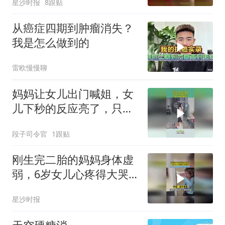
星沙时报
8跟贴
远是孩子
从癌症四期到肿瘤消失？
我是怎么做到的
雷欧慢慢聊
妈妈让女儿出门喊姐，女
儿下秒的反应亮了，只剩
下爸爸瑟瑟发抖
段子司令官
1跟贴
刚生完二胎的妈妈身体虚
弱，6岁女儿心疼得大哭
起来，网友：妈妈此刻应
星沙时报
该很无助