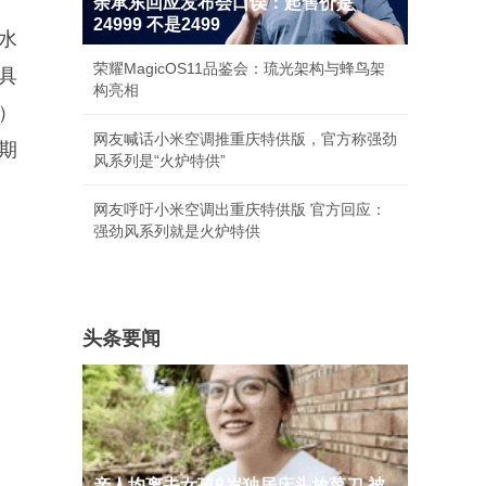
余承东回应发布会口误：起售价是
24999 不是2499
水
荣耀MagicOS11品鉴会：琉光架构与蜂鸟架
具
构亮相
）
网友喊话小米空调推重庆特供版，官方称强劲
期
风系列是“火炉特供”
网友呼吁小米空调出重庆特供版 官方回应：
强劲风系列就是火炉特供
头条要闻
亲人均离去女孩8岁独居床头放菜刀 被