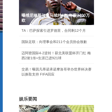
曝维尼修斯与皇马续约4年 年薪2400万
欧
TA：巴萨探索引进罗德里，合同剩12个月
国际足联：向理事会和211个会员协会致歉
迈阿密国际4-2逆转！获北美联盟杯开门红 梅
西2射1传+生涯已进921球
交易！曝因凡蒂诺承诺摩洛哥举办世界杯决赛
以换取支持 FIFA回应
娱乐要闻