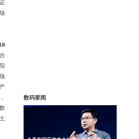
证
场
18
合
太阳
场
产
，
数码要闻
数
本土