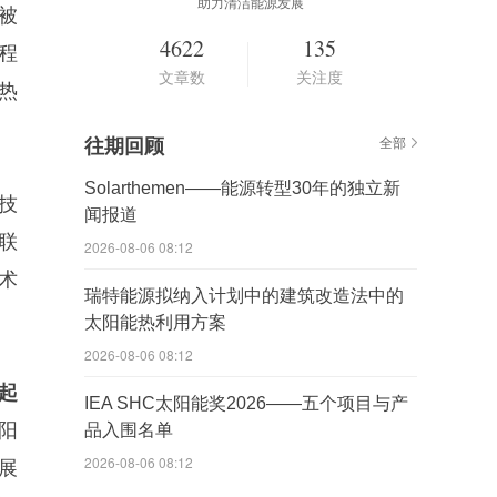
助力清洁能源发展
被
4622
135
程
文章数
关注度
热
往期回顾
全部
Solarthemen——能源转型30年的独立新
技
闻报道
联
2026-08-06 08:12
术
瑞特能源拟纳入计划中的建筑改造法中的
太阳能热利用方案
2026-08-06 08:12
起
IEA SHC太阳能奖2026——五个项目与产
阳
品入围名单
2026-08-06 08:12
展