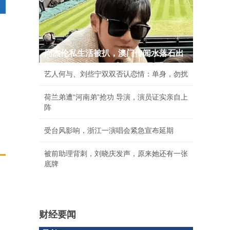
周杰伦私生活被扒，澳门传闻水落石出
艺人何与、刘些宁双双否认恋情：单身，勿扰
荷兰弟遭“河南弟”抢功 导演，演员证实亲自上
阵
受台风影响，浙江一演唱会紧急宣布延期
被前助理背刺，刘晓庆发声，原来她还有一张
底牌
财经要闻