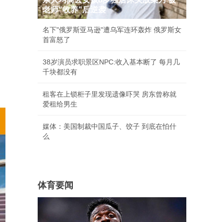
老师"收养"后逆袭
名下"俄罗斯亚马逊"遭乌军连环轰炸 俄罗斯女
首富怒了
38岁演员求职景区NPC:收入基本断了 每月几
千块都没有
租客在上锁柜子里发现遗像吓哭 房东曾称就
爱租给男生
媒体：美国制裁中国瓜子、饺子 到底在怕什
么
体育要闻