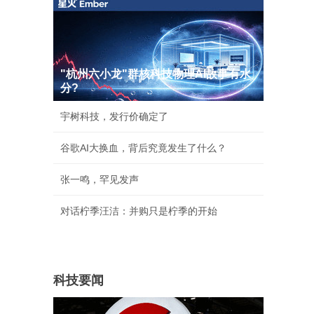
"杭州六小龙"群核科技物理AI故事有水
分?
宇树科技，发行价确定了
谷歌AI大换血，背后究竟发生了什么？
张一鸣，罕见发声
对话柠季汪洁：并购只是柠季的开始
科技要闻