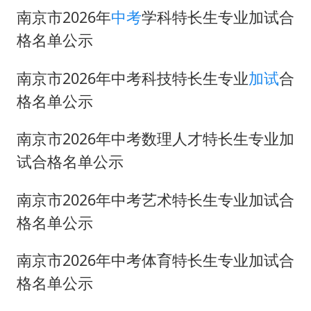
台风白海豚登陆点缩圈
南京市2026年
中考
学科特长生专业加试合
上半年国内居民出游人次34.63亿
格名单公示
女子被狗舔脚确诊三级暴露 医生回应
南京市2026年中考科技特长生专业
加试
合
泰国校园枪击事件已致8死30余伤
格名单公示
光伏八巨头签署“不低于成本价”倡议
多所幼师院校开设养老专业
南京市2026年中考数理人才特长生专业加
台州《告全体市民书》：非必要不外出
试合格名单公示
习近平心系体育强国建设
南京市2026年中考艺术特长生专业加试合
格名单公示
南京市2026年中考体育特长生专业加试合
格名单公示