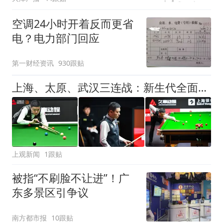
可延长到2037年
空调24小时开着反而更省
电？电力部门回应
第一财经资讯
930跟贴
上海、太原、武汉三连战：新生代全面崛起，丁俊晖的世锦赛之梦仍未止步
上观新闻
1跟贴
被指“不刷脸不让进”！广
东多景区引争议
南方都市报
10跟贴