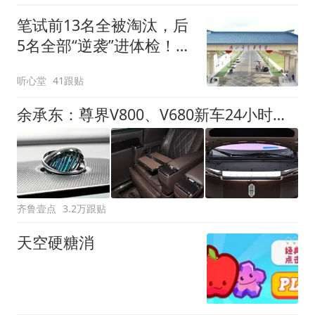
下调为一年；河南“三支一
笔试前13名全被淘汰，后
扶”笔试成绩作废将重新组
5名全部“逆袭”进体检！佛
织笔试
山官方通报：叫停季华中
听心堂
41跟贴
学招聘，成立调查组
余承东：尊界V800、V680新车24小时大定突破3500台
齐鲁壹点
3.2万跟贴
天空硬糖消