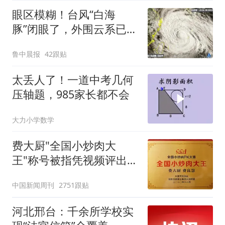
眼区模糊！台风“白海
豚”闭眼了，外围云系已经
触及浙江，浙江、上海等
鲁中晨报
42跟贴
地位于台风危险半圆
太丢人了！一道中考几何
压轴题，985家长都不会
大力小学数学
费大厨"全国小炒肉大
王"称号被指凭视频评出
官方回应
中国新闻周刊
2751跟贴
河北邢台：千余所学校实