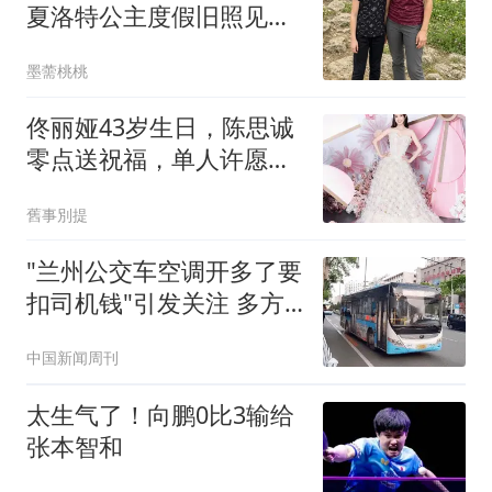
夏洛特公主度假旧照见证
全家岁月变化
墨薷桃桃
佟丽娅43岁生日，陈思诚
零点送祝福，单人许愿照
文案戳心
舊事別提
"兰州公交车空调开多了要
扣司机钱"引发关注 多方
回应
中国新闻周刊
太生气了！向鹏0比3输给
张本智和