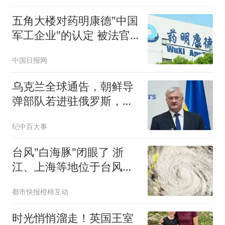
五角大楼对药明康德"中国
军工企业"的认定 被法官
叫停
中国日报网
乌克兰全球通告，朝鲜导
弹部队若进驻俄罗斯，乌
军将立即摧毁
纪中百大事
台风"白海豚"闭眼了 浙
江、上海等地位于台风危
险半圆
都市快报橙柿互动
时光悄悄溜走！英国王室