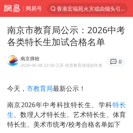
网易号
香港宏福苑火灾或由烟头引起
“China Cool”火了，老外爱上中国避暑游
南京市教育局公示：2026中考
刘浩存百花奖开幕式红裙起舞
各类特长生加试合格名单
台风白海豚闭眼浙江上海处于危险半圆
张本智和：零封向鹏不意外
南京择校
0
云南一地村民过火把节意外灼伤16人
2026-06-08 22:58
·江苏
·优质教育领域创作者
泰国初中生饮弹自尽前开了26枪
今天，
市教育局
最新公示！
用AI造出新病毒意味着什么
今年第二强台风将带来多大影响
南京2026年中考科技特长生、学科
特长
浙江最强风雨时段已锁定
生
、数理人才特长生、艺术特长生、体育
美股创4月份以来最大单周涨幅
特长生、美术市统考/校考合格名单如下