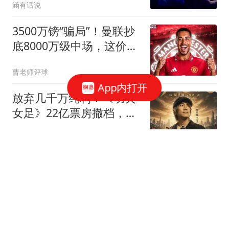
涵有话说
3500万镑“骗局”！曼联抄
底8000万级中场，这价格
你敢信？
曹老师评球
App内打开
放弃几千万纯利！《功夫
女足》22亿票房撤档，看
懂的才是真格局
小椰的奶奶
曼联公布战大巴黎22人大
名单：B费回归蒂莱曼斯
首秀，小妖只剩5人
罗米的曼联博客