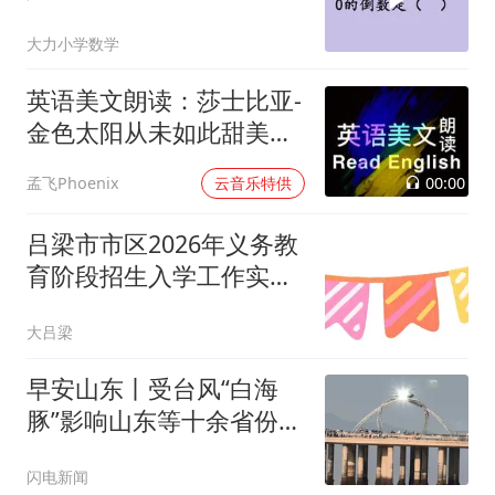
大力小学数学
英语美文朗读：莎士比亚-
金色太阳从未如此甜美吻
过
00:00
孟飞Phoenix
云音乐特供
吕梁市市区2026年义务教
育阶段招生入学工作实施
方案
大吕梁
早安山东丨受台风“白海
豚”影响山东等十余省份将
有强风雨；北京非京籍家
闪电新闻
庭购房社保个税缴纳年限