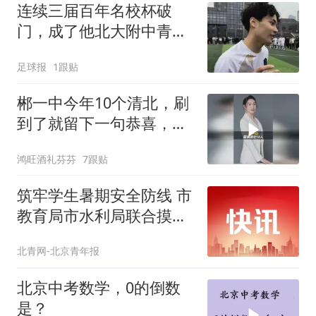
连续三届百年名校杯破
门，成了他北大附中青春
岁月的最独特注脚
足球报
1跟贴
郴一中今年10个清北，刷
到了就留下一句恭喜，为
孩子们点赞！
鸿旺酒礼芬芬
7跟贴
筑牢学生暑期安全防线 市
教育局市水利局联合摸排
溺水危险水域
北青网-北京青年报
北京中考数学，0的倒数
是？